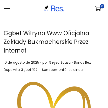
0
S
P
a
u
l
l
Ggbet Witryna Www Oficjalna
t
a
a
r
Zakłady Bukmacherskie Przez
r
p
Internet
p
a
a
r
.
.
P
P
10 de agosto de 2025
por
Geysa Souza
Bonus Bez
r
a
.
o
o
Depozytu Ggbet 197
Sem comentários ainda
a
o
s
s
n
c
t
t
a
o
a
a
v
n
d
d
e
t
o
o
g
e