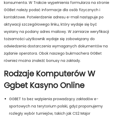
konsumenta. W Trakcie wypełnienia formularza na stronie
GGBet należy podać informacje dla osób fizycznych i
kontaktowe. Potwierdzenie adresu e-mail następuje po
aktywacji szczegółowego linku, który wydaje się być
wysłany na podany adres mailowy. W zamiarze weryfikacji
tożsamości użytkownik wydaje się zobowiązany do
odwiedzenia dostarczenia wymaganych dokumentów na
żądanie operatora. Obok naszego bukmachera GGBet
również można znaleźć bonusy na zakłady.
Rodzaje Komputerów W
Ggbet Kasyno Online
GGBET to bez wątpienia prowadzący zakładów e-
sportowych na terytorium polski, gdyż proponujemy
rozległy wybór turniejów, takich jak CS2 Major