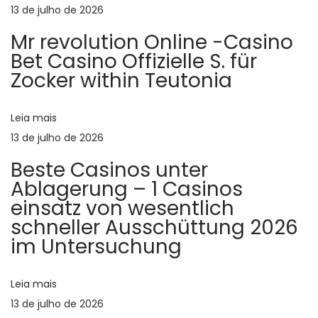
g
13 de julho de 2026
r
n
Mr revolution Online -Casino
i
i
a
Bet Casino Offizielle S. für
o
e
Zocker within Teutonia
r
C
ç
:
z
y
Leia mais
ã
t
13 de julho de 2026
a
o
Beste Casinos unter
j
Ablagerung – 1 Casinos
O
d
einsatz von wesentlich
p
schneller Ausschüttung 2026
i
e
im Untersuchung
n
i
P
Leia mais
e
13 de julho de 2026
K