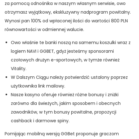
za pomocą odnośnika w naszym własnym serwisie, owo
otrzymasz wyjątkowy, ekskluzywny nadprogram powitalny.
Wynosi pan 100% od wpłaconej ilości do wartości 800 PLN
równowartości w odmiennej walucie.
Owo właśnie te banki noszą na samemu koszulki wraz z
logiem NAVI i GGBET, gdyż jesteśmy sponsorami
czołowych drużyn e-sportowych, w tymże również
Vitality.
W Dalszym Ciągu należy potwierdzić ustalony poprzez
użytkownika link mailowy.
Nasze kasyno oferuje również różne bonusy i zniżki
zarówno dla świeżych, jakim sposobem i obecnych
zawodników, w tym bonusy powitalne, propozycji
cashback i darmowe spiny.
Pomijając mobilną wersją GGBet proponuje graczom