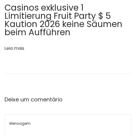
o
Casinos exklusive 1
l
Limitierung Fruit Party $ 5
s
i
Kaution 2026 keine Säumen
e
beim Aufführen
t
n
t
Leia mais
ó
w
N
a
S
p
Deixe um comentário
r
a
w
a
G