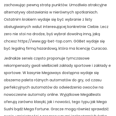
zachowując pewną stratę punktów. Umożliwia atrakcyjne
alternatywy obstawiania w nierównych spotkaniach.
Ostatnim krokiem wydaje się być wybranie z listy
obsługiwanych walut interesującej konkretnie Ciebie. Lecz
zero nie stoi na drodze, byś wybrał dowolną inną, jaką
chcesz
https://www.gg-bet-top.com
. GGBet wydaje się
być legalną firmą hazardową, która ma licencję Curacao.
Jednakże serwis często proponuje tymczasowe
rekompensaty gwoli wielbicieli zakłady sportowe i zakłady e
sportowe. W kasynie Megaways dostępna wydaje się
obszerna paleta różnych automatów do gry, od czasu
perfekcyjnych automatów do odwiedzenia owoców na
nowoczesne automaty online. Wyjątkowe MegaBeats
oferują zarówno klasyki, jak i nowości, tego typu jak Mega
Sushi bądź Mega Fortune. Gracze mogą również sprawdzić