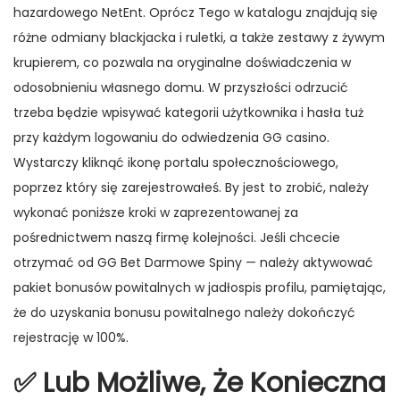
hazardowego NetEnt. Oprócz Tego w katalogu znajdują się
różne odmiany blackjacka i ruletki, a także zestawy z żywym
krupierem, co pozwala na oryginalne doświadczenia w
odosobnieniu własnego domu. W przyszłości odrzucić
trzeba będzie wpisywać kategorii użytkownika i hasła tuż
przy każdym logowaniu do odwiedzenia GG casino.
Wystarczy kliknąć ikonę portalu społecznościowego,
poprzez który się zarejestrowałeś. By jest to zrobić, należy
wykonać poniższe kroki w zaprezentowanej za
pośrednictwem naszą firmę kolejności. Jeśli chcecie
otrzymać od GG Bet Darmowe Spiny — należy aktywować
pakiet bonusów powitalnych w jadłospis profilu, pamiętając,
że do uzyskania bonusu powitalnego należy dokończyć
rejestrację w 100%.
✅ Lub Możliwe, Że Konieczna