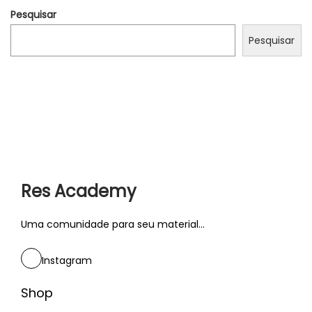
Pesquisar
i
e
Pesquisar
:
N
a
j
l
e
p
Res Academy
s
z
Uma comunidade para seu material...
e
Z
Instagram
a
k
Shop
ł