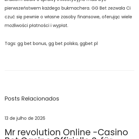
pierwszeństwem każdego bukmachera. GG Bet zezwala Ci
czuć się pewnie o własne zasoby finansowe, oferując wiele
możliwości płatności i wypłat.
Tags
:
gg bet bonus
,
gg bet polska
,
ggbet pl
N
P
G
o
g
a
s
b
t
e
v
a
t
n
N
Posts Relacionados
e
t
a
e
s
g
13 de julho de 2026
r
z
Mr revolution Online -Casino
i
K
o
r