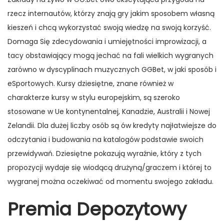
rzecz internautów, którzy znają gry jakim sposobem własną
kieszeń i chcą wykorzystać swoją wiedzę na swoją korzyść.
Domaga Się zdecydowania i umiejętności improwizacji, a
tacy obstawiający mogą jechać na fali wielkich wygranych
zarówno w dyscyplinach muzycznych GGBet, w jaki sposób i
eSportowych. Kursy dziesiętne, znane również w
charakterze kursy w stylu europejskim, są szeroko
stosowane w Ue kontynentalnej, Kanadzie, Australii i Nowej
Zelandii. Dla dużej liczby osób są ów kredyty najłatwiejsze do
odczytania i budowania na katalogów podstawie swoich
przewidywań. Dziesiętne pokazują wyraźnie, który z tych
propozycji wydaje się wiodącą drużyną/graczem i której to
wygranej można oczekiwać od momentu swojego zakładu.
Premia Depozytowy