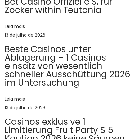
a
Bet Casino Offizielle S. für
Zocker within Teutonia
r
a
ç
:
j
:
Leia mais
ã
N
13 de julho de 2026
a
o
Beste Casinos unter
j
Ablagerung – 1 Casinos
l
d
einsatz von wesentlich
e
schneller Ausschüttung 2026
p
e
im Untersuchung
s
z
P
Leia mais
e
13 de julho de 2026
o
K
Casinos exklusive 1
a
Limitierung Fruit Party $ 5
s
s
Kaution 2026 keine Säumen
y