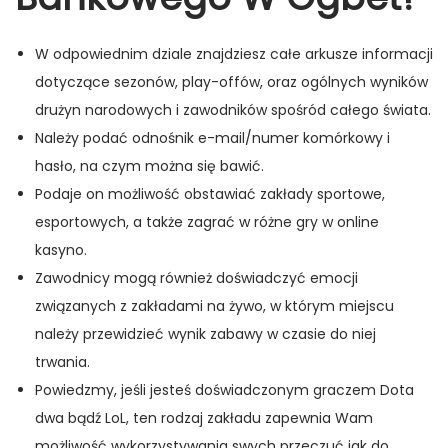
W odpowiednim dziale znajdziesz całe arkusze informacji
dotyczące sezonów, play-offów, oraz ogólnych wyników
drużyn narodowych i zawodników spośród całego świata.
Należy podać odnośnik e-mail/numer komórkowy i
hasło, na czym można się bawić.
Podaje on możliwość obstawiać zakłady sportowe,
esportowych, a także zagrać w różne gry w online
kasyno.
Zawodnicy mogą również doświadczyć emocji
związanych z zakładami na żywo, w którym miejscu
należy przewidzieć wynik zabawy w czasie do niej
trwania.
Powiedzmy, jeśli jesteś doświadczonym graczem Dota
dwa bądź LoL, ten rodzaj zakładu zapewnia Wam
możliwość wykorzystywania swych przeczuć jak do