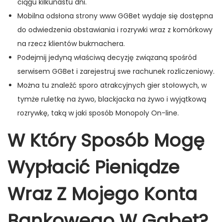
ciągu kilkunastu dni.
Mobilna odsłona strony www GGBet wydaje się dostępna
do odwiedzenia obstawiania i rozrywki wraz z komórkowy
na rzecz klientów bukmachera.
Podejmij jedyną właściwą decyzję związaną spośród
serwisem GGBet i zarejestruj swe rachunek rozliczeniowy.
Można tu znaleźć sporo atrakcyjnych gier stołowych, w
tymże ruletkę na żywo, blackjacka na żywo i wyjątkową
rozrywkę, taką w jaki sposób Monopoly On-line.
W Który Sposób Mogę
Wypłacić Pieniądze
Wraz Z Mojego Konta
Bankowego W Ggbet?