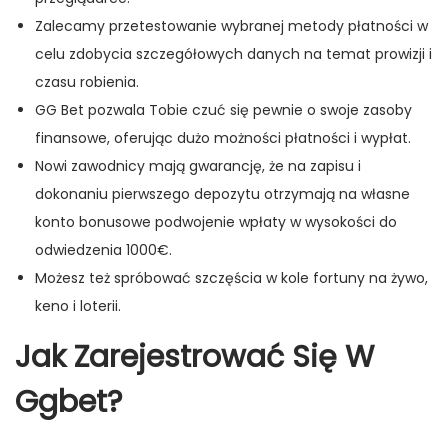
Zalecamy przetestowanie wybranej metody płatności w
celu zdobycia szczegółowych danych na temat prowizji i
czasu robienia.
GG Bet pozwala Tobie czuć się pewnie o swoje zasoby
finansowe, oferując dużo możności płatności i wypłat.
Nowi zawodnicy mają gwarancję, że na zapisu i
dokonaniu pierwszego depozytu otrzymają na własne
konto bonusowe podwojenie wpłaty w wysokości do
odwiedzenia 1000€.
Możesz też spróbować szczęścia w kole fortuny na żywo,
keno i loterii.
Jak Zarejestrować Się W
Ggbet?