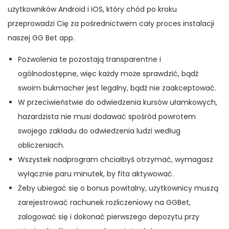
użytkowników Android i iOS, który chód po kroku
przeprowadzi Cię za pośrednictwem cały proces instalacji
naszej GG Bet app.
Pozwolenia te pozostają transparentne i
ogólnodostępne, więc każdy może sprawdzić, bądź
swoim bukmacher jest legalny, bądź nie zaakceptować.
W przeciwieństwie do odwiedzenia kursów ułamkowych,
hazardzista nie musi dodawać spośród powrotem
swojego zakładu do odwiedzenia ludzi według
obliczeniach.
Wszystek nadprogram chciałbyś otrzymać, wymagasz
wyłącznie paru minutek, by fita aktywować.
Żeby ubiegać się o bonus powitalny, użytkownicy muszą
zarejestrować rachunek rozliczeniowy na GGBet,
zalogować się i dokonać pierwszego depozytu przy