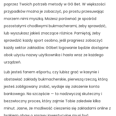
poprzez Twoich potrzeb metody w GG Bet. W większości
przypadków można je zobaczyć, po prostu przesuwając
morzem nimi myszką. Możesz porównać je spośród
pozostałymi chodliwymi bukmacherami, żeby sprawdzić,
lub wyszukasz jakieś znaczące różnice. Pamiętaj, żeby
sprawdzić każdy sport osobno, jeśli pragniesz zobaczyć
każdy sektor zakładów. GGbet logowanie będzie dostępne
obok użyciu nazwy użytkownika i hasła wraz ze każdego
urządzeń.
Lub jesteś fanem eSportu, czy lubisz grać w kasynie i
obstawiać zakłady bukmacherskie, pierwszą rzeczą, którą
jesteś zobligowany zrobić, wydaje się założenie konta
bankowego. Na szczęście — to nadzwyczaj skuteczny i
bezzwłoczny proces, który zajmie Tobie zaledwie kilka
minut. Jasne, że możliwość cieszenia się zakładami online z
brakiem obaw o sprawy inwestycyjne musi być