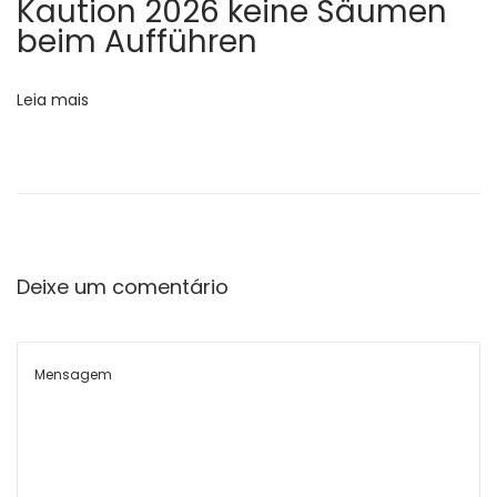
Kaution 2026 keine Säumen
w
beim Aufführen
t
y
c
Leia mais
h
S
p
i
n
ó
Deixe um comentário
w
:
G
d
z
i
e