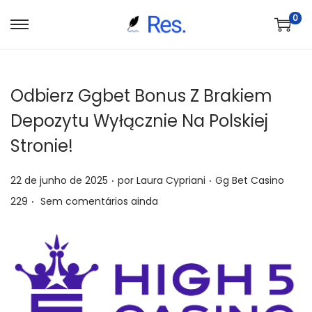
0
S
P
a
u
l
l
Odbierz Ggbet Bonus Z Brakiem
t
a
a
r
Depozytu Wyłącznie Na Polskiej
r
p
Stronie!
p
a
a
r
.
.
P
P
22 de junho de 2025
por
Laura Cypriani
Gg Bet Casino
r
a
.
o
o
229
Sem comentários ainda
a
o
s
s
n
c
t
t
a
o
a
a
v
n
d
d
e
t
o
o
g
e