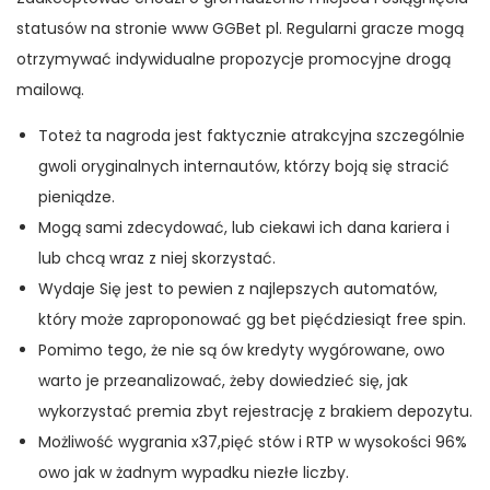
statusów na stronie www GGBet pl. Regularni gracze mogą
otrzymywać indywidualne propozycje promocyjne drogą
mailową.
Toteż ta nagroda jest faktycznie atrakcyjna szczególnie
gwoli oryginalnych internautów, którzy boją się stracić
pieniądze.
Mogą sami zdecydować, lub ciekawi ich dana kariera i
lub chcą wraz z niej skorzystać.
Wydaje Się jest to pewien z najlepszych automatów,
który może zaproponować gg bet pięćdziesiąt free spin.
Pomimo tego, że nie są ów kredyty wygórowane, owo
warto je przeanalizować, żeby dowiedzieć się, jak
wykorzystać premia zbyt rejestrację z brakiem depozytu.
Możliwość wygrania x37,pięć stów i RTP w wysokości 96%
owo jak w żadnym wypadku niezłe liczby.