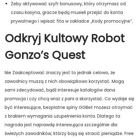
Żeby aktywować szyfr bonusowy, który otrzymasz od
czasu kasyna, gracze będą musieli przejść do konta
prywatnego i wpisać fita w zakładce „Kody promocyjne”.
Odkryj Kultowy Robot
Gonzo’s Quest
Nie Zaakceptować znaczy jest to jednak celowo, że
zawodnicy muszą z nich obowiązkowo korzystać. Mogą
sami zdecydować, bądź interesuje katalogów dana
promocja i czy chcą wraz z pani a skorzystać. Co wydaje się
być interesujące, bezpłatne spiny GGBet możesz otrzymać
z brakiem wymagania uzupełnienia konta. Dlatego ta
nagroda jest naprawdę interesująca szczególnie dla
świeżych zawodników, którzy boją się stracić pieniądze. Free