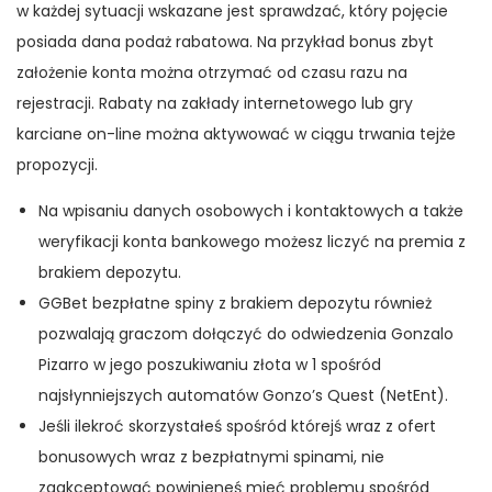
w każdej sytuacji wskazane jest sprawdzać, który pojęcie
posiada dana podaż rabatowa. Na przykład bonus zbyt
założenie konta można otrzymać od czasu razu na
rejestracji. Rabaty na zakłady internetowego lub gry
karciane on-line można aktywować w ciągu trwania tejże
propozycji.
Na wpisaniu danych osobowych i kontaktowych a także
weryfikacji konta bankowego możesz liczyć na premia z
brakiem depozytu.
GGBet bezpłatne spiny z brakiem depozytu również
pozwalają graczom dołączyć do odwiedzenia Gonzalo
Pizarro w jego poszukiwaniu złota w 1 spośród
najsłynniejszych automatów Gonzo’s Quest (NetEnt).
Jeśli ilekroć skorzystałeś spośród którejś wraz z ofert
bonusowych wraz z bezpłatnymi spinami, nie
zaakceptować powinieneś mieć problemu spośród