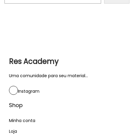
t
B
e
z
p
ł
a
Res Academy
t
n
Uma comunidade para seu material...
e
S
Instagram
p
i
Shop
n
Minha conta
y
P
G
Loja