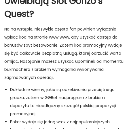
Uwielbiają Slot Gonzo’s
Quest?
Na na wstępie, niezwykle często fan powinien wyłącznie
wpisać kod na stronie www www, aby uzyskać dostęp do
bonusów zbyt bezowocnie. Zatem kod promocyjny wydaje
się być całkowicie bezpłatną usługą, której odrzucić warto
omijać. Następnie możesz uzyskać upominek od momentu
bukmachera z brakiem wymagania wykonywania
zagmatwanych operacji.
Dokładnie wiemy, jakie są oczekiwania przeciętnego
gracza, zatem w GGBet nadprogram z brakiem
depozytu to nieodłączny szczegół polskiej propozycji
promocyjnej.
Poker wydaje się jedną wraz z najpopularniejszych