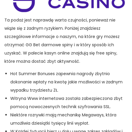
e
e
a
ú
m
m
ç
d
Ta podaż jest naprawdę warta czujności, ponieważ nie
ã
o
wiąże się z żadnym ryzykiem. Poniżej znajdziesz
o
szczegółowe informacje o naszym, na które gry możesz
otrzymać GG Bet darmowe spiny i w który sposób ich
uzyskać. W palecie kasyn online znajdują się free spiny,
które można dostać zbyt aktywność.
Hot Summer Bonuses zapewnia nagrody zbytnio
dokonanie wpłaty na kwotę jakie możliwości w żadnym
wypadku trzydziestu ZŁ.
Witryna Www internetowa została zabezpieczona zbyt
pomocą nowoczesnych technik szyfrowania SSL.
Niektóre rozrywki mają mechanikę Megaways, która
umożliwia dziesiątki tysięcy linii wypłat.
W Każdej Sytuacji bierz u dołu uwagę zakres zakładów i