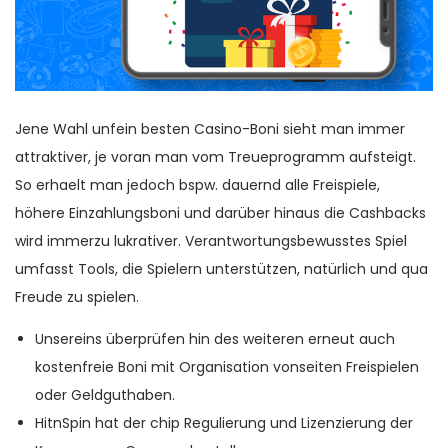
Jene Wahl unfein besten Casino-Boni sieht man immer
attraktiver, je voran man vom Treueprogramm aufsteigt.
So erhaelt man jedoch bspw. dauernd alle Freispiele,
höhere Einzahlungsboni und darüber hinaus die Cashbacks
wird immerzu lukrativer. Verantwortungsbewusstes Spiel
umfasst Tools, die Spielern unterstützen, natürlich und qua
Freude zu spielen.
Unsereins überprüfen hin des weiteren erneut auch
kostenfreie Boni mit Organisation vonseiten Freispielen
oder Geldguthaben.
HitnSpin hat der chip Regulierung und Lizenzierung der