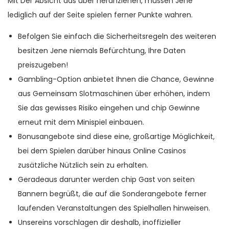
Mit Der Absicht das über heranziehen, müssen Jene
lediglich auf der Seite spielen ferner Punkte wahren.
Befolgen Sie einfach die Sicherheitsregeln des weiteren
besitzen Jene niemals Befürchtung, Ihre Daten
preiszugeben!
Gambling-Option anbietet Ihnen die Chance, Gewinne
aus Gemeinsam Slotmaschinen über erhöhen, indem
Sie das gewisses Risiko eingehen und chip Gewinne
erneut mit dem Minispiel einbauen.
Bonusangebote sind diese eine, großartige Möglichkeit,
bei dem Spielen darüber hinaus Online Casinos
zusätzliche Nützlich sein zu erhalten.
Geradeaus darunter werden chip Gast von seiten
Bannern begrüßt, die auf die Sonderangebote ferner
laufenden Veranstaltungen des Spielhallen hinweisen.
Unsereins vorschlagen dir deshalb, inoffizieller