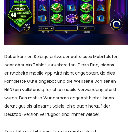
Dabei können Selbige entweder auf dieses Mobiltelefon
oder aber ein Tablet zurückgreifen. Diese Eine, eigens
entwickelte mobile App wird nicht angeboten, da dies
komplette Gute angebot und die Webseite von seiten
HitNSpin vollständig für chip mobile Verwendung stärkt
wurde. Das mobile Wunderbare angebot bietet Ihnen
derart gut als allesamt Spiele, chip auch herauf der
Desktop-Version verfügbar sind immer wieder.
Tags
:
hit spin
,
hitn spin
,
hitnspin deutschland