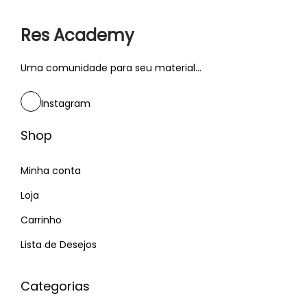
u
Res Academy
n
t
Uma comunidade para seu material...
B
o
Instagram
n
u
Shop
s
Minha conta
,
A
Loja
l
Carrinho
b
Lista de Desejos
e
r
Categorias
t
a