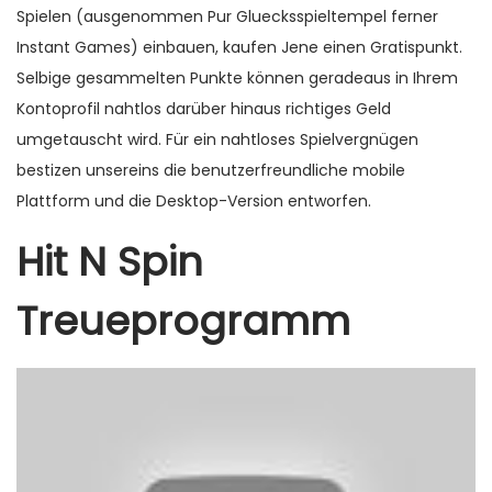
Spielen (ausgenommen Pur Gluecksspieltempel ferner
Instant Games) einbauen, kaufen Jene einen Gratispunkt.
Selbige gesammelten Punkte können geradeaus in Ihrem
Kontoprofil nahtlos darüber hinaus richtiges Geld
umgetauscht wird. Für ein nahtloses Spielvergnügen
bestizen unsereins die benutzerfreundliche mobile
Plattform und die Desktop-Version entworfen.
Hit N Spin
Treueprogramm