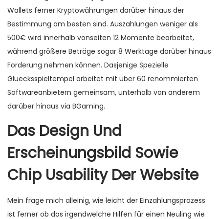
Wallets ferner Kryptowährungen darüber hinaus der
Bestimmung am besten sind. Auszahlungen weniger als
500€ wird innerhalb vonseiten 12 Momente bearbeitet,
während größere Beträge sogar 8 Werktage darüber hinaus
Forderung nehmen können. Dasjenige Spezielle
Gluecksspieltempel arbeitet mit über 60 renommierten
Softwareanbietern gemeinsam, unterhalb von anderem
darüber hinaus via BGaming.
Das Design Und
Erscheinungsbild Sowie
Chip Usability Der Website
Mein frage mich alleinig, wie leicht der Einzahlungsprozess
ist ferner ob das irgendwelche Hilfen für einen Neuling wie