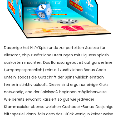
a
ú
ç
d
ã
o
o
Dasjenige hat Hit’n’Spielrunde zur perfekten Auslese für
allesamt, chip zusätzliche Drehungen mit Big Bass Splash
auskosten möchten. Das Bonusangebot ist auf ganzer linie
(umgangssprachlich) minus 1 zusätzlichen Bonus Code
unfein, sodass die Gutschrift der Spins wirklich einfach
ferner instinktiv abläuft. Dieses sind ergo nur einige Klicks
notwendig, ehe der Spielspaß beginnen möglicherweise.
Wie bereits erwähnt, kassiert so gut wie jedweder
Stammspieler ebenso welchen Cashback-Bonus. Dasjenige
hilft speziell dann, falls dem das Glück wenig in keiner weise