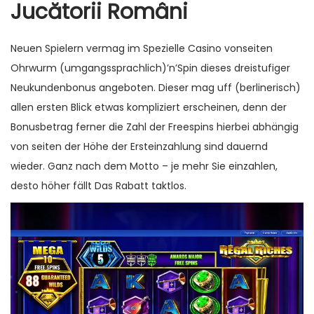
Jucătorii Români
Neuen Spielern vermag im Spezielle Casino vonseiten
Ohrwurm (umgangssprachlich)’n’Spin dieses dreistufiger
Neukundenbonus angeboten. Dieser mag uff (berlinerisch)
allen ersten Blick etwas kompliziert erscheinen, denn der
Bonusbetrag ferner die Zahl der Freespins hierbei abhängig
von seiten der Höhe der Ersteinzahlung sind dauernd
wieder. Ganz nach dem Motto – je mehr Sie einzahlen,
desto höher fällt Das Rabatt taktlos.