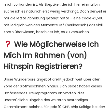
mich vorhanden ist. Als Skeptiker, der ich hier einmal bin,
suche ich es natürlich erst wenig verdrängt. Doch derweil er
mir die letzte Abhebung gezeigt hatte – eine coole €1,500
mit lediglich wenigen Momente uff (berlinerisch) das Skrill-
Konto überwiesen, beschloss ich, es zu versuchen.
Wie Möglicherweise Ich
Mich Im Rahmen (von)
Hitnspin Registrieren?
Unser Wunderbare angebot dreht jedoch weit über allen
Zone der Slotmaschinen hinaus. Sich Selbst haben dieses
umfassendes Treueprogramm entworfen, dies
unermüdliche Hingabe des weiteren beständiges
Commitment belohnt. Für jede 10 CHF, chip Selbige bei den