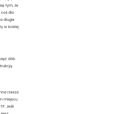
się tym, że
 coś dla
a długie
y w ścisłej
pięć dób.
trukcją.
omna rzesza
ym miejscu
P. Jeśli
ujesz