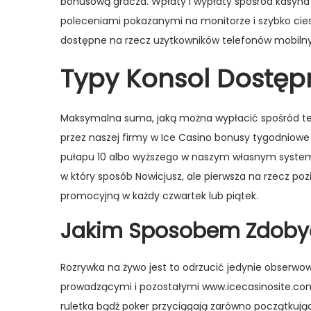
bonusową gracza. Wpłaty i wypłaty spośród kasyna 
poleceniami pokazanymi na monitorze i szybko cies
dostępne na rzecz użytkowników telefonów mobiln
Typy Konsol Dostęp
Maksymalna suma, jaką można wypłacić spośród tejż
przez naszej firmy w Ice Casino bonusy tygodniowe 
pułapu 10 albo wyższego w naszym własnym systemie 
w który sposób Nowicjusz, ale pierwsza na rzecz
promocyjną w każdy czwartek lub piątek.
Jakim Sposobem Zdoby
Rozrywka na żywo jest to odrzucić jedynie obserwowan
prowadzącymi i pozostałymi
www.icecasinosite.co
ruletka bądź poker przyciągają zarówno początkując