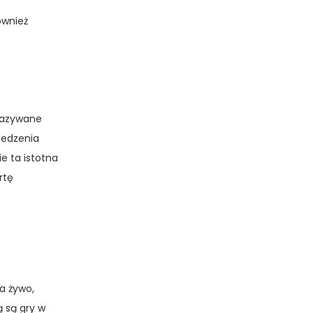
ównież
ekazywane
iedzenia
e ta istotna
rtę
a żywo,
ą są gry w