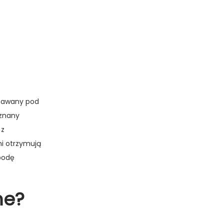
znawany pod
eznany
 z
ni otrzymują
bodę
ne?