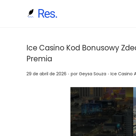
S
P
a
u
l
l
t
a
Ice Casino Kod Bonusowy Zdecy
a
r
Premia
r
p
p
a
.
.
P
P
29 de abril de 2026
por
Geysa Souza
Ice Casino A
a
r
o
o
r
a
s
s
a
o
t
t
n
c
a
a
a
o
d
d
v
n
o
o
e
t
e
e