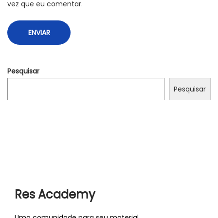
vez que eu comentar.
P
I
r
c
ó
e
x
C
i
a
Pesquisar
m
s
o
i
Pesquisar
p
n
o
o
s
t
:
Res Academy
Uma comunidade para seu material...