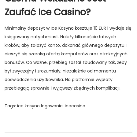
Zaufać Ice Casino?
Minimalny depozyt w Ice Kasyno kosztuje 10 EUR i wydaje się
księgowany natychmiast. Należy kilkanaście łatwych
kroków, aby założyć konto, dokonać głównego depozytu i
cieszyć się szeroką ofertą komputerów oraz atrakcyjnych
bonusów. Co ważne, przebieg został zbudowany tak, żeby
był zwyczajny i zrozumiały, niezależnie od momentu
doświadczenia użytkownika. Na platformie wypłaty
przebiegają sprawnie i wyjąwszy zbędnych komplikacji.
Tags
:
ice kasyno logowanie
,
icecasino
N
P
M
o
o
a
s
s