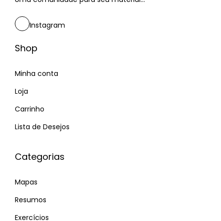
Instagram
Shop
Minha conta
Loja
Carrinho
Lista de Desejos
Categorias
Mapas
Resumos
Exercícios