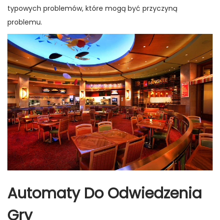
typowych problemów, które mogą być przyczyną
problemu.
Automaty Do Odwiedzenia
Gry