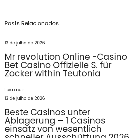
t
t
v
a
b
n
e
Posts Relacionados
e
t
t
e
S
g
13 de julho de 2026
r
e
Mr revolution Online -Casino
i
y
a
Bet Casino Offizielle S. für
o
r
Zocker within Teutonia
r
ə
ç
:
k
E
Leia mais
ã
t
13 de julho de 2026
i
o
Beste Casinos unter
b
Ablagerung – 1 Casinos
a
d
einsatz von wesentlich
r
schneller Ausschüttung 2026