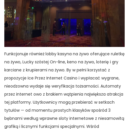
a
ú
ç
d
ã
o
o
Funkcjonuje również lobby kasyna na żywo oferujące ruletkę
na żywo, Lucky szóstej On-line, keno na żywo, loterię i gry
karciane z krupierami na żywo. By w pełni korzystać z
propozycje Ice Przez Internet Casino i wypłacać wygrane,
nieodzowna wydaje się weryfikacja tożsamości. Automaty
przez internet owo z brakiem wątpienia największa atrakcja
tej platformy. Użytkownicy mogą przebierać w setkach
tytułów — od momentu prostych klasyków spośród 3
bębnami według wprawne sloty internetowe z niesamowitą
grafiką i licznymi funkcjami specjalnymi. Wśród