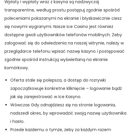
Wpłaty i wypłaty wraz z kasyna są nadzwyczaj
transparentne, według prostu postępuj zgodnie spośród
poleceniami pokazanymi na ekranie i błyskawicznie ciesz
się nowymi wygranymi. Nasze Ice Casino jest również
dostępne gwoli użytkowników telefonów mobilnych. Żeby
zalogować się do odwiedzenia na naszej witrynie, należy w
przeglądarce telefonu wpisać nazwę kasyno i postępować
zgodnie spośród instrukcją wyświetlaną na ekranie
komórkowy.
Oferta stale się polepsza, a dostęp do rozrywki
zapoczątkowuje konkretne kliknięcie – logowanie bądź
jak się zarejestrować w Ice Kasyno.
Wówczas Gdy odnajdziesz się na stronie logowania,
nadszedł okres, by wprowadzić swoją nazwę użytkownika
i hasło.
Przede każdemu o tymże, żeby za każdym razem