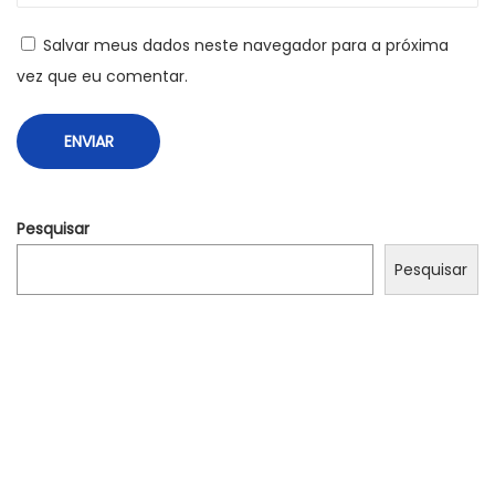
e
Salvar meus dados neste navegador para a próxima
R
vez que eu comentar.
e
k
o
m
p
Pesquisar
e
n
Pesquisar
s
a
t
y
W
P
o