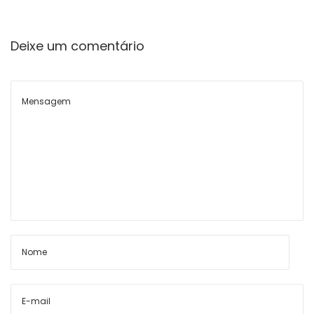
2
5
Deixe um comentário
P
W
r
y
ó
g
x
r
i
y
m
w
o
a
p
j
o
W
s
i
t
e
:
l
k
i