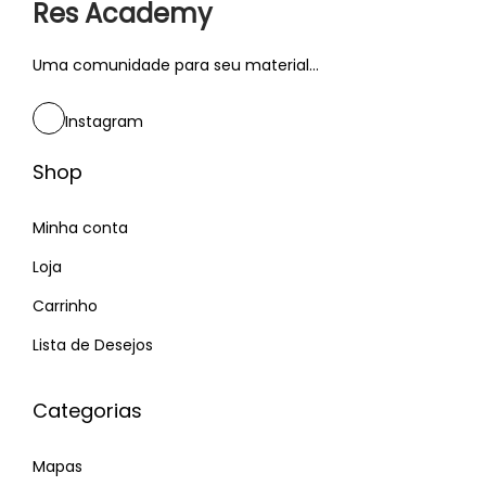
Res Academy
l
s
Uma comunidade para seu material...
k
i
Instagram
m
K
Shop
a
Minha conta
s
y
Loja
n
Carrinho
i
Lista de Desejos
e
!
Categorias
Mapas