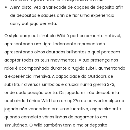
Além disto, vea a variedade de opções de deposito afin
de depósitos e saques afin de fiar uma experiência
carry out jogo perfeita.
O style carry out símbolo Wild é particularmente notável,
apresentando um tigre lindamente representado
apresentando olhos dourados brilhantes o qual parecem
adoptar todos os teus movimentos. A tua presença nos
rolos é acompanhada durante o rugido subtil, aumentando
a experiência imersiva. A capacidade do Outdoors de
substituir diversos símbolos é crucial numa grelha 3×3,
onde cada posição conta. Os jogadores irão descobrir la
cual ainda 1 único Wild tem an op??o de converter alguma
jogada não vencedora em uma lucrativa, especialmente
quando completa várias linhas de pagamento em
simultâneo. O Wild também tem o maior deposito