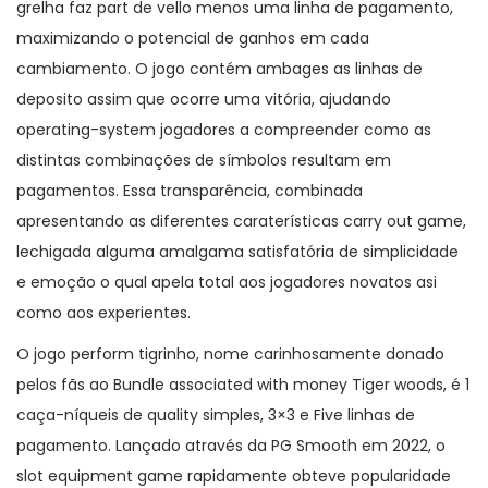
grelha faz part de vello menos uma linha de pagamento,
maximizando o potencial de ganhos em cada
cambiamento. O jogo contém ambages as linhas de
deposito assim que ocorre uma vitória, ajudando
operating-system jogadores a compreender como as
distintas combinações de símbolos resultam em
pagamentos. Essa transparência, combinada
apresentando as diferentes caraterísticas carry out game,
lechigada alguma amalgama satisfatória de simplicidade
e emoção o qual apela total aos jogadores novatos asi
como aos experientes.
O jogo perform tigrinho, nome carinhosamente donado
pelos fãs ao Bundle associated with money Tiger woods, é 1
caça-níqueis de quality simples, 3×3 e Five linhas de
pagamento. Lançado através da PG Smooth em 2022, o
slot equipment game rapidamente obteve popularidade