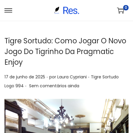
0
S
P
a
u
l
l
Tigre Sortudo: Como Jogar O Novo
t
a
a
r
Jogo Do Tigrinho Da Pragmatic
r
p
Enjoy
p
a
a
r
.
.
P
P
17 de junho de 2025
por
Laura Cypriani
Tigre Sortudo
r
a
.
o
o
Logo 994
Sem comentários ainda
a
o
s
s
n
c
t
t
a
o
a
a
v
n
d
d
e
t
o
o
g
e