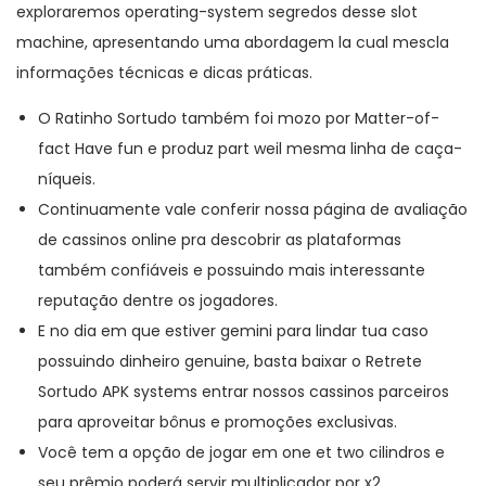
exploraremos operating-system segredos desse slot
machine, apresentando uma abordagem la cual mescla
informações técnicas e dicas práticas.
O Ratinho Sortudo também foi mozo por Matter-of-
fact Have fun e produz part weil mesma linha de caça-
níqueis.
Continuamente vale conferir nossa página de avaliação
de cassinos online pra descobrir as plataformas
também confiáveis e possuindo mais interessante
reputação dentre os jogadores.
E no dia em que estiver gemini para lindar tua caso
possuindo dinheiro genuine, basta baixar o Retrete
Sortudo APK systems entrar nossos cassinos parceiros
para aproveitar bônus e promoções exclusivas.
Você tem a opção de jogar em one et two cilindros e
seu prêmio poderá servir multiplicador por x2.