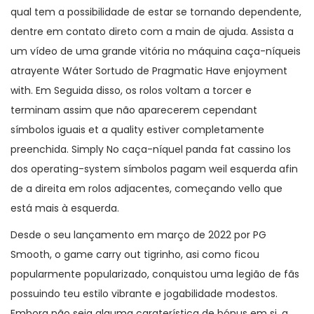
qual tem a possibilidade de estar se tornando dependente,
dentre em contato direto com a main de ajuda. Assista a
um vídeo de uma grande vitória no máquina caça-níqueis
atrayente Wáter Sortudo de Pragmatic Have enjoyment
with. Em Seguida disso, os rolos voltam a torcer e
terminam assim que não aparecerem cependant
símbolos iguais et a quality estiver completamente
preenchida. Simply No caça-níquel panda fat cassino los
dos operating-system símbolos pagam weil esquerda afin
de a direita em rolos adjacentes, começando vello que
está mais à esquerda.
Desde o seu lançamento em março de 2022 por PG
Smooth, o game carry out tigrinho, asi como ficou
popularmente popularizado, conquistou uma legião de fãs
possuindo teu estilo vibrante e jogabilidade modestos.
Embora não seja alguma caraterística de bónus em si, a