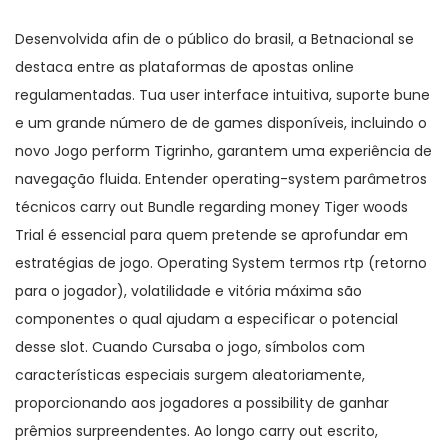
Desenvolvida afin de o público do brasil, a Betnacional se
destaca entre as plataformas de apostas online
regulamentadas. Tua user interface intuitiva, suporte bune
e um grande número de de games disponíveis, incluindo o
novo Jogo perform Tigrinho, garantem uma experiência de
navegação fluida. Entender operating-system parâmetros
técnicos carry out Bundle regarding money Tiger woods
Trial é essencial para quem pretende se aprofundar em
estratégias de jogo. Operating System termos rtp (retorno
para o jogador), volatilidade e vitória máxima são
componentes o qual ajudam a especificar o potencial
desse slot. Cuando Cursaba o jogo, símbolos com
características especiais surgem aleatoriamente,
proporcionando aos jogadores a possibility de ganhar
prêmios surpreendentes. Ao longo carry out escrito,