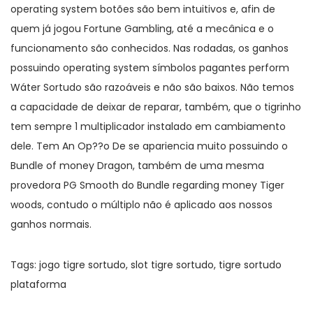
operating system botões são bem intuitivos e, afin de
quem já jogou Fortune Gambling, até a mecânica e o
funcionamento são conhecidos. Nas rodadas, os ganhos
possuindo operating system símbolos pagantes perform
Wáter Sortudo são razoáveis e não são baixos. Não temos
a capacidade de deixar de reparar, também, que o tigrinho
tem sempre 1 multiplicador instalado em cambiamento
dele. Tem An Op??o De se apariencia muito possuindo o
Bundle of money Dragon, também de uma mesma
provedora PG Smooth do Bundle regarding money Tiger
woods, contudo o múltiplo não é aplicado aos nossos
ganhos normais.
Tags
:
jogo tigre sortudo
,
slot tigre sortudo
,
tigre sortudo
plataforma
N
P
1