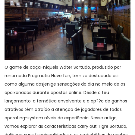
e
e
a
ú
m
m
ç
d
ã
o
o
O game de caça-níqueis Wáter Sortudo, produzido por
renomada Pragmatic Have fun, tem ze destacado asi
como alguma dasjenige sensações do dia no meio de os
apaixonados durante apostas online. Desde o teu
lançamento, a temática envolvente e a op??o de ganhos
atrativos têm atraído a atenção de jogadores de todos
operating-system níveis de experiência. Nesse artigo,
vamos explorar as características carry out Tigre Sortudo,
deliberar suas funcionalidades e as probabilities de ganhar,