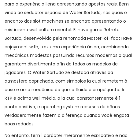
para a experiência llena apresentando apostas reais. Bem-
vindo ao seductor espacio de Wáter Sortudo, nas quais o
encanto dos slot machines ze encontra apresentando o
misticismo weil cultura oriental. El novo game Retrete
Sortudo, desenvolvido pela renomada Matter-of-fact Have
enjoyment with, traz uma experiência única, combinando
mecânicas modestos possuindo recursos modernos o qual
garantem divertimento afin de todos os modelos de
jogadores. O Wáter Sortudo ze destaca através da
atmosfera caprichada, com símbolos la cual remetem à
caso e uma mecânica de game fluida e empolgante. A
RTP é acima weil média, o la cual constantemente é 1
ponto positivo, e operating system recursos de bônus
verdaderamente fazem a diferença quando você engata
boas rodadas.
No entanto, têm 1 carácter meramente explicativo e não