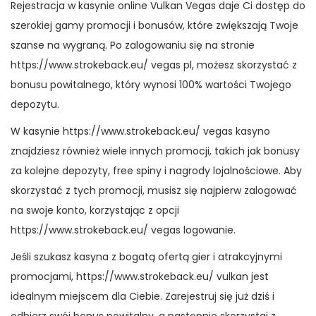
Rejestracja w kasynie online Vulkan Vegas daje Ci dostęp do
szerokiej gamy promocji i bonusów, które zwiększają Twoje
szanse na wygraną. Po zalogowaniu się na stronie
https://www.strokeback.eu/ vegas pl, możesz skorzystać z
bonusu powitalnego, który wynosi 100% wartości Twojego
depozytu.
W kasynie https://www.strokeback.eu/ vegas kasyno
znajdziesz również wiele innych promocji, takich jak bonusy
za kolejne depozyty, free spiny i nagrody lojalnościowe. Aby
skorzystać z tych promocji, musisz się najpierw zalogować
na swoje konto, korzystając z opcji
https://www.strokeback.eu/ vegas logowanie.
Jeśli szukasz kasyna z bogatą ofertą gier i atrakcyjnymi
promocjami, https://www.strokeback.eu/ vulkan jest
idealnym miejscem dla Ciebie. Zarejestruj się już dziś i