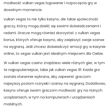
możliwość vulkan vegas logowanie i rozpoczęcia gry w
dowolnym momencie.
vulkan vegas to nie tylko kasyno, ale także społeczność
graczy, którzy mogą dzielić się swoimi doświadczeniami i
radami. Gracze mogą również skorzystać z vulkan vegas
bonus, których oferuje kasyno, aby zwiększyć swoje szanse
na wygraną. Jeśli chcesz doświadczyć emocji gry w kasynie
online, to vegas vulkan jest idealnym miejscem dla Ciebie.
W vulkan vegas casino znajdziesz wiele różnych gier, w tym
te najpopularniejsze, takie jak vulkan vegas 91. Każda gra
została starannie wybrana, aby zapewnić graczom
najwyższy poziom rozrywki i szansy na wygraną. Dodatkowo,
kasyno oferuje swoim graczom możliwość gry na różnych
urządzeniach, w tym na komputerach i urządzeniach
mobilnych.