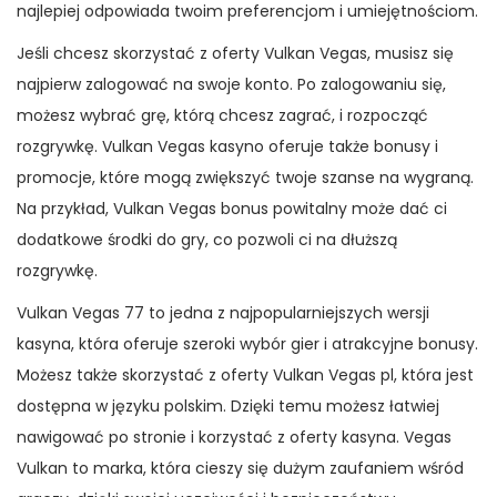
najlepiej odpowiada twoim preferencjom i umiejętnościom.
Jeśli chcesz skorzystać z oferty Vulkan Vegas, musisz się
najpierw zalogować na swoje konto. Po zalogowaniu się,
możesz wybrać grę, którą chcesz zagrać, i rozpocząć
rozgrywkę. Vulkan Vegas kasyno oferuje także bonusy i
promocje, które mogą zwiększyć twoje szanse na wygraną.
Na przykład, Vulkan Vegas bonus powitalny może dać ci
dodatkowe środki do gry, co pozwoli ci na dłuższą
rozgrywkę.
Vulkan Vegas 77 to jedna z najpopularniejszych wersji
kasyna, która oferuje szeroki wybór gier i atrakcyjne bonusy.
Możesz także skorzystać z oferty Vulkan Vegas pl, która jest
dostępna w języku polskim. Dzięki temu możesz łatwiej
nawigować po stronie i korzystać z oferty kasyna. Vegas
Vulkan to marka, która cieszy się dużym zaufaniem wśród