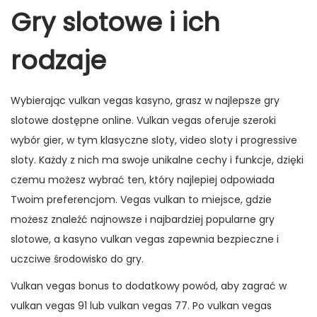
Gry slotowe i ich
rodzaje
Wybierając vulkan vegas kasyno, grasz w najlepsze gry
slotowe dostępne online. Vulkan vegas oferuje szeroki
wybór gier, w tym klasyczne sloty, video sloty i progressive
sloty. Każdy z nich ma swoje unikalne cechy i funkcje, dzięki
czemu możesz wybrać ten, który najlepiej odpowiada
Twoim preferencjom. Vegas vulkan to miejsce, gdzie
możesz znaleźć najnowsze i najbardziej popularne gry
slotowe, a kasyno vulkan vegas zapewnia bezpieczne i
uczciwe środowisko do gry.
Vulkan vegas bonus to dodatkowy powód, aby zagrać w
vulkan vegas 91 lub vulkan vegas 77. Po vulkan vegas