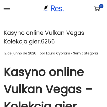
0
S
P
a
u
l
l
Kasyno online Vulkan Vegas
t
a
a
r
Kolekcja gier.6256
r
p
.
.
p
a
P
P
12 de junho de 2026
por
Laura Cypriani
Sem categoria
a
r
o
o
r
a
s
s
Kasyno online
a
o
t
t
n
c
a
a
Vulkan Vegas –
a
o
d
d
v
n
o
o
e
t
e
e
Kolekcja gier
g
e
m
m