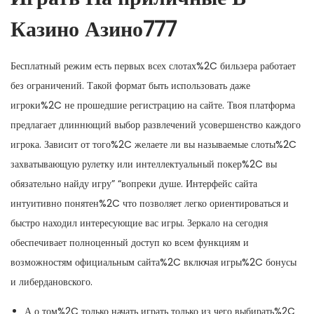
Казино Азино777
Бесплатный режим есть первых всех слотах%2C бильзера работает
без ограничений. Такой формат быть использовать даже
игроки%2C не прошедшие регистрацию на сайте. Твоя платформа
предлагает длиннющий выбор развлечений усовершенство каждого
игрока. Зависит от того%2C желаете ли вы называемые слоты%2C
захватывающую рулетку или интеллектуальный покер%2C вы
обязательно найду игру” “вопреки душе. Интерфейс сайта
интуитивно понятен%2C что позволяет легко ориентироваться и
быстро находил интересующие вас игры. Зеркало на сегодня
обеспечивает полноценный доступ ко всем функциям и
возможностям официальным сайта%2C включая игры%2C бонусы
и либердановского.
А о том%2C только начать играть только из чего выбирать%2C