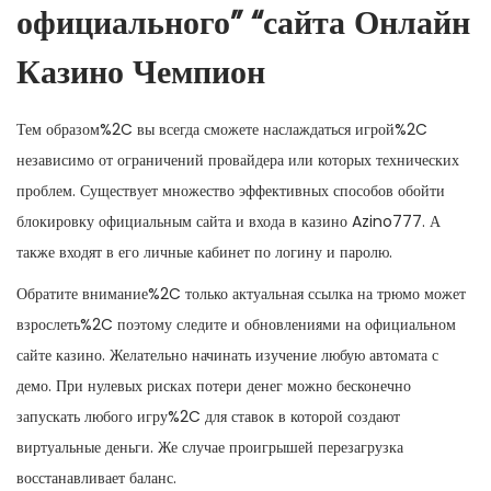
официального” “сайта Онлайн
Казино Чемпион
Тем образом%2C вы всегда сможете наслаждаться игрой%2C
независимо от ограничений провайдера или которых технических
проблем. Существует множество эффективных способов обойти
блокировку официальным сайта и входа в казино Azino777. А
также входят в его личные кабинет по логину и паролю.
Обратите внимание%2C только актуальная ссылка на трюмо может
взрослеть%2C поэтому следите и обновлениями на официальном
сайте казино. Желательно начинать изучение любую автомата с
демо. При нулевых рисках потери денег можно бесконечно
запускать любого игру%2C для ставок в которой создают
виртуальные деньги. Же случае проигрышей перезагрузка
восстанавливает баланс.