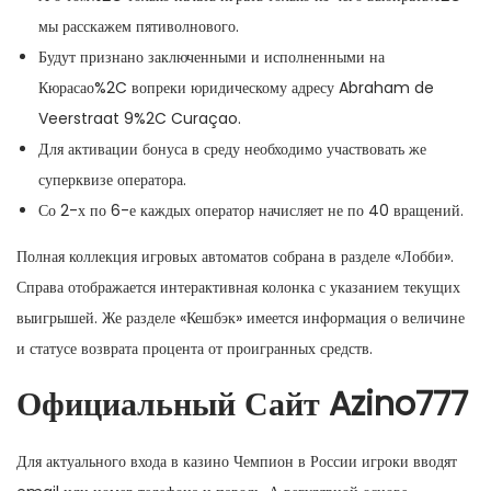
мы расскажем пятиволнового.
Будут признано заключенными и исполненными на
Кюрасао%2C вопреки юридическому адресу Abraham de
Veerstraat 9%2C Curaçao.
Для активации бонуса в среду необходимо участвовать же
суперквизе оператора.
Со 2-х по 6-е каждых оператор начисляет не по 40 вращений.
Полная коллекция игровых автоматов собрана в разделе «Лобби».
Справа отображается интерактивная колонка с указанием текущих
выигрышей. Же разделе «Кешбэк» имеется информация о величине
и статусе возврата процента от проигранных средств.
Официальный Сайт Azino777
Для актуального входа в казино Чемпион в России игроки вводят