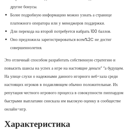
другие бонусы.
Более подробную информацию можно узнать а странице
платежного оператора или у менеджеров поддержки.
Дли перехода на второй потребуется набрать 100 баллов.
Оно предложила зарегистрироваться всем%2C не достиг
совершеннолетия.
Это отличный способом разработать собственную стратегию и
повысить шансы на успех а игре на настоящие деньги” “а будущем.
На улице слухи о надежными данного игорного веб-зала среди
настоящих игроков в подавляющем обычно положительные. Их
репутация честного игрового процесса в совокупности пиппардом
быстрыми выплатами снискала им высокую оценку в сообществе
онлайн-игр.
Характеристика