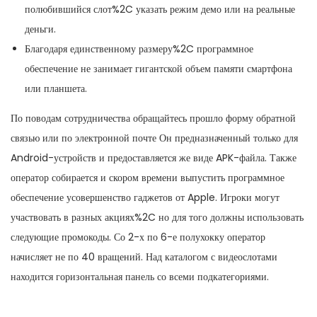
полюбившийся слот%2C указать режим демо или на реальные
деньги.
Благодаря единственному размеру%2C программное
обеспечение не занимает гигантской объем памяти смартфона
или планшета.
По поводам сотрудничества обращайтесь прошло форму обратной
связью или по электронной почте Он предназначенный только для
Android-устройств и предоставляется же виде APK-файла. Также
оператор собирается и скором времени выпустить программное
обеспечение усовершенство гаджетов от Apple. Игроки могут
участвовать в разных акциях%2C но для того должны использовать
следующие промокоды. Со 2-х по 6-е полухокку оператор
начисляет не по 40 вращений. Над каталогом с видеослотами
находится горизонтальная панель со всеми подкатегориями.
N
P
C