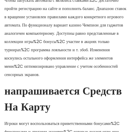
Чтобы запускать автоматы с являлись ставками%2C достаточно
пройти регистрацию на сайте и пополнить баланс. Диапазон ставок
в вращение установлен правилами каждого конкретного игрового
автомата. По функционалу вариант казино Чемпион для гаджетов
аналогичен компьютерному. Доступны равно представленные в
коллекции игры%2C бонусы%2C участие в акциях только
турнирах%2C программа лояльности и т. збоб. Изменения
коснулись остального оформления интерфейса же элементов
меню%2C оптимизировано управление с учетом особенностей
сенсорных экранов.
напрашивается Средств
На Карту
Игроки могут воспользоваться приветственными бонусами%2C
фриспинами и другими акциями%2C которые делают игру еще