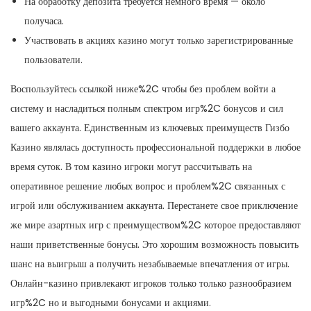
На обработку депозита требуется немного время — около
получаса.
Участвовать в акциях казино могут только зарегистрированные
пользователи.
Воспользуйтесь ссылкой ниже%2C чтобы без проблем войти а
систему и насладиться полным спектром игр%2C бонусов и сил
вашего аккаунта. Единственным из ключевых преимуществ Гизбо
Казино являлась доступность профессиональной поддержки в любое
время суток. В том казино игроки могут рассчитывать на
оперативное решение любых вопрос и проблем%2C связанных с
игрой или обслуживанием аккаунта. Перестанете свое приключение
же мире азартных игр с преимуществом%2C которое предоставляют
наши приветственные бонусы. Это хорошим возможность повысить
шанс на выигрыш а получить незабываемые впечатления от игры.
Онлайн-казино привлекают игроков только только разнообразием
игр%2C но и выгодными бонусами и акциями.