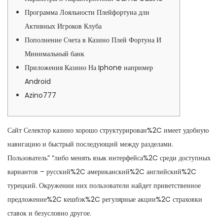
Программа Лояльности Плейфортуна дли
Активных Игроков Клуба
Пополнение Счета в Казино Плей Фортуна И
Минимальный банк
Приложения Казино На Iphone например
Android
Azino777
Сайт Селектор казино хорошо структурирован%2C имеет удобную
навигацию и быстрый последующий между разделами.
Пользователь” “либо менять язык интерфейса%2C среди доступных
вариантов – русский%2C американский%2C английский%2C
турецкий. Окружении них пользователи найдет приветственное
предложение%2C кешбэк%2C регулярные акции%2C страховки
ставок и безусловно другое.