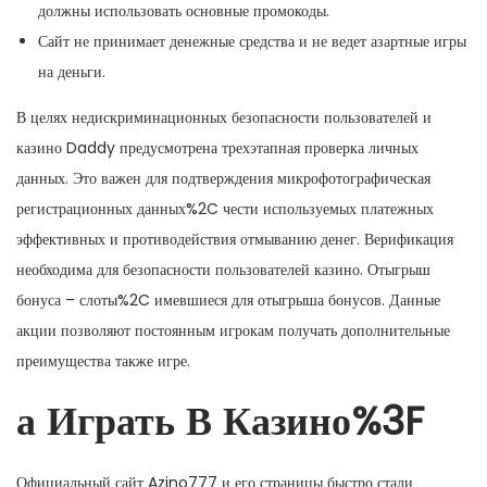
должны использовать основные промокоды.
Сайт не принимает денежные средства и не ведет азартные игры
на деньги.
В целях недискриминационных безопасности пользователей и
казино Daddy предусмотрена трехэтапная проверка личных
данных. Это важен для подтверждения микрофотографическая
регистрационных данных%2C чести используемых платежных
эффективных и противодействия отмыванию денег. Верификация
необходима для безопасности пользователей казино. Отыгрыш
бонуса – слоты%2C имевшиеся для отыгрыша бонусов. Данные
акции позволяют постоянным игрокам получать дополнительные
преимущества также игре.
а Играть В Казино%3F
Официальный сайт Azino777 и его страницы быстро стали