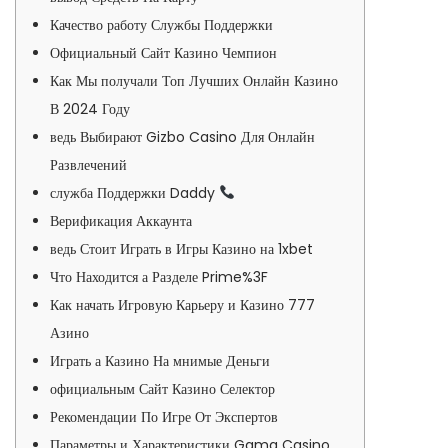
Качество работу Службы Поддержки
Официальный Сайт Казино Чемпион
Как Мы получали Топ Лучших Онлайн Казино
В 2024 Году
ведь Выбирают Gizbo Casino Для Онлайн
Развлечений
служба Поддержки Daddy
Верификация Аккаунта
ведь Стоит Играть в Игры Казино на 1xbet
Что Находится а Разделе Prime%3F
Как начать Игровую Карьеру и Казино 777
Азино
Играть а Казино На мнимые Деньги
официальным Сайт Казино Селектор
Рекомендации По Игре От Экспертов
Параметры и Характеристики Gama Casino