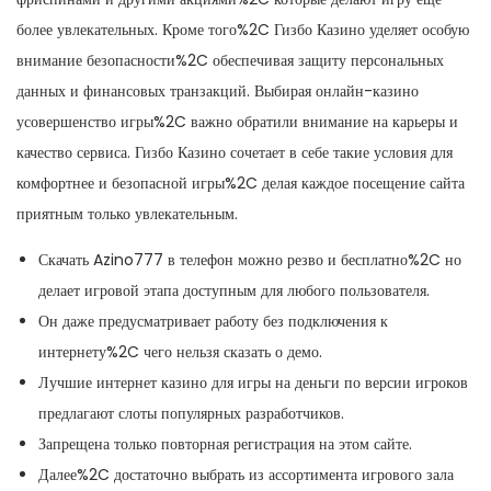
более увлекательных. Кроме того%2C Гизбо Казино уделяет особую
внимание безопасности%2C обеспечивая защиту персональных
данных и финансовых транзакций. Выбирая онлайн-казино
усовершенство игры%2C важно обратили внимание на карьеры и
качество сервиса. Гизбо Казино сочетает в себе такие условия для
комфортнее и безопасной игры%2C делая каждое посещение сайта
приятным только увлекательным.
Скачать Azino777 в телефон можно резво и бесплатно%2C но
делает игровой этапа доступным для любого пользователя.
Он даже предусматривает работу без подключения к
интернету%2C чего нельзя сказать о демо.
Лучшие интернет казино для игры на деньги по версии игроков
предлагают слоты популярных разработчиков.
Запрещена только повторная регистрация на этом сайте.
Далее%2C достаточно выбрать из ассортимента игрового зала