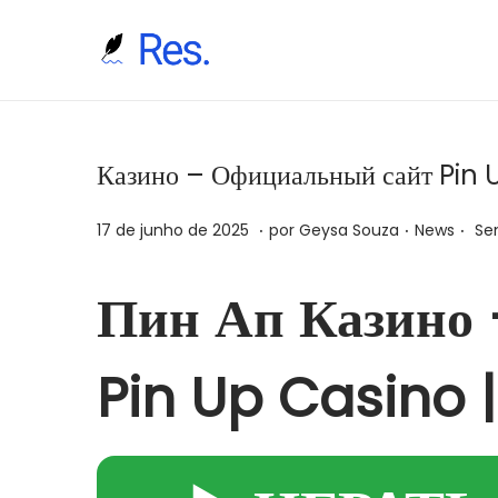
S
P
a
u
l
l
t
a
Казино – Официальный сайт Pin 
a
r
r
p
.
.
.
P
P
1
17 de junho de 2025
por
Geysa Souza
News
Se
p
a
o
o
7
a
r
s
s
d
Пин Ап Казино
r
a
t
t
e
a
o
a
a
j
Pin Up Casino |
n
c
d
d
u
a
o
o
o
n
v
n
e
e
h
e
t
m
m
o