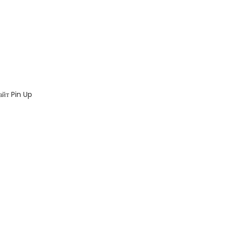
айт Pin Up