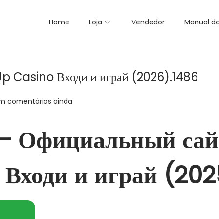
Home
Loja
Vendedor
Manual d
Up Casino Входи и играй (2026).1486
m comentários ainda
 – Официальный сай
 Входи и играй (202