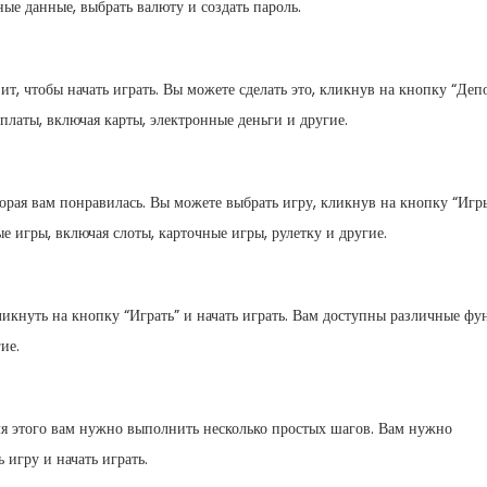
ые данные, выбрать валюту и создать пароль.
, чтобы начать играть. Вы можете сделать это, кликнув на кнопку “Деп
латы, включая карты, электронные деньги и другие.
торая вам понравилась. Вы можете выбрать игру, кликнув на кнопку “Игр
 игры, включая слоты, карточные игры, рулетку и другие.
икнуть на кнопку “Играть” и начать играть. Вам доступны различные фу
ие.
ля этого вам нужно выполнить несколько простых шагов. Вам нужно
 игру и начать играть.