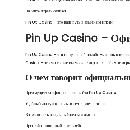
Casino – это официальный сайт, который обеспечивает без
Начните играть сейчас!
Pin Up Casino – это ваш путь к азартным играм!
Pin Up Casino – Оф
Pin Up Casino – это популярный онлайн-казино, которое
Casino – это место, где вы можете играть в любимые игры
О чем говорит официальн
Преимущества официального сайта Pin Up Casino:
Удобный доступ к играм и функциям казино;
Возможность получать бонусы и акции;
Простой и понятный интерфейс;