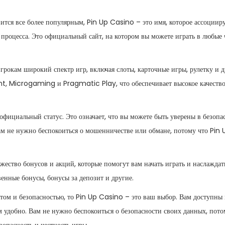
ится все более популярным, Pin Up Casino – это имя, которое ассоцииру
процесса. Это официальный сайт, на котором вы можете играть в любые 
грокам широкий спектр игр, включая слоты, карточные игры, рулетку и д
nt, Microgaming и Pragmatic Play, что обеспечивает высокое качество
фициальный статус. Это означает, что вы можете быть уверены в безопа
 Вам не нужно беспокоиться о мошенничестве или обмане, потому что Pin
ество бонусов и акций, которые помогут вам начать играть и наслаждат
енные бонусы, бонусы за депозит и другие.
том и безопасностью, то Pin Up Casino – это ваш выбор. Вам доступны
ам удобно. Вам не нужно беспокоиться о безопасности своих данных, пото