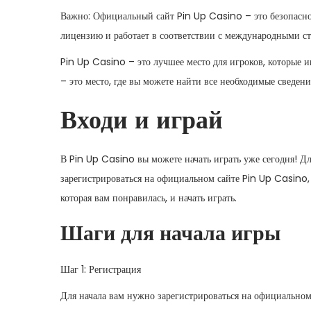
Важно: Официальный сайт Pin Up Casino – это безопасное
лицензию и работает в соответствии с международными ст
Pin Up Casino – это лучшее место для игроков, которые 
– это место, где вы можете найти все необходимые сведения
Входи и играй
В Pin Up Casino вы можете начать играть уже сегодня! Д
зарегистрироваться на официальном сайте Pin Up Casino,
которая вам понравилась, и начать играть.
Шаги для начала игры
Шаг 1: Регистрация
Для начала вам нужно зарегистрироваться на официальном 