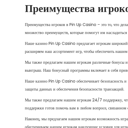
Преимущества игроко
Преимущества игроков в Pin Up Casino – это то, что де
множество преимуществ, которые помогут им насладиться 
Наше казино Pin Up Casino предлагает игрокам широкий в
расширяем наш ассортимент игр, чтобы обеспечить нашим
Мы также предлагаем нашим игрокам различные бонусы и 
выигрыш. Наш бонусный программы включает в себя приве
Наше казино Pin Up Casino обеспечивает безопасность и
защиты данных и обеспечения безопасности транзакций.
Мы также предлагаем нашим игрокам 24/7 поддержку, чт
поддержки готов помочь вам в любом вопросе, связанном 
Наконец, мы предлагаем нашим игрокам возможность играть
обеспечиваем нашим игрокам наилучшие условия для игры,