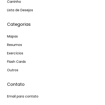
Carrinho
n
Lista de Desejos
j
o
Categorias
y
R
Mapas
e
g
Resumos
a
Exercícios
r
Flash Cards
d
Outros
i
n
g
Contato
E
Email para contato
n
j