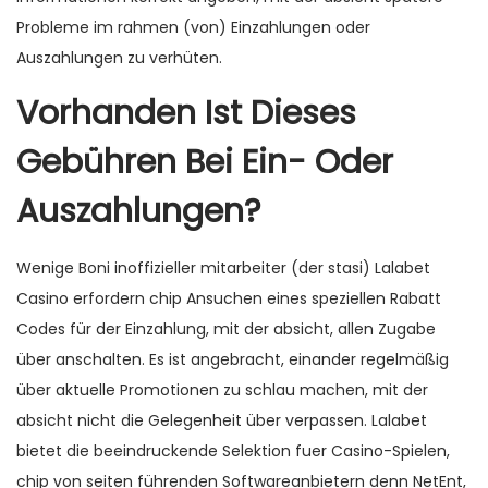
Probleme im rahmen (von) Einzahlungen oder
Auszahlungen zu verhüten.
Vorhanden Ist Dieses
Gebühren Bei Ein- Oder
Auszahlungen?
Wenige Boni inoffizieller mitarbeiter (der stasi) Lalabet
Casino erfordern chip Ansuchen eines speziellen Rabatt
Codes für der Einzahlung, mit der absicht, allen Zugabe
über anschalten. Es ist angebracht, einander regelmäßig
über aktuelle Promotionen zu schlau machen, mit der
absicht nicht die Gelegenheit über verpassen. Lalabet
bietet die beeindruckende Selektion fuer Casino-Spielen,
chip von seiten führenden Softwareanbietern denn NetEnt,