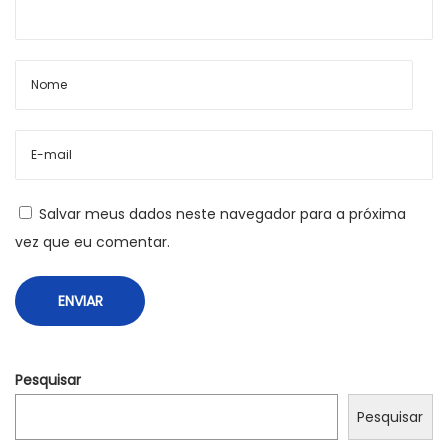
d
W
i
t
h
T
o
Salvar meus dados neste navegador para a próxima
t
vez que eu comentar.
a
l
l
y
F
Pesquisar
r
e
Pesquisar
e