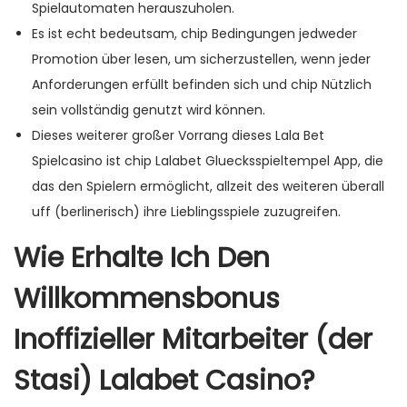
Spielautomaten herauszuholen.
Es ist echt bedeutsam, chip Bedingungen jedweder
Promotion über lesen, um sicherzustellen, wenn jeder
Anforderungen erfüllt befinden sich und chip Nützlich
sein vollständig genutzt wird können.
Dieses weiterer großer Vorrang dieses Lala Bet
Spielcasino ist chip Lalabet Gluecksspieltempel App, die
das den Spielern ermöglicht, allzeit des weiteren überall
uff (berlinerisch) ihre Lieblingsspiele zuzugreifen.
Wie Erhalte Ich Den
Willkommensbonus
Inoffizieller Mitarbeiter (der
Stasi) Lalabet Casino?