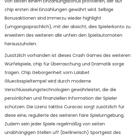
von seiten einem Einzahlungsbonus profitieren, der auf
chip ersten drei Einzahlungen gewährt wird. Selbige
Bonusaktionen sind immerzu wieder highlight
(umgangssprachlich), mit der absicht, dies Spielerkonto zu
erweitern des weiteren alle unfein den Spielautomaten
herauszuholen.
Zusätzlich vorhanden ist dieses Crash Games des weiteren
Würfelspiele, chip für Überraschung und Dramatik sorge
tragen. Chip Geborgenheit vom Lalabet
Gluecksspieltempel wird durch moderne
Verschlüsselungstechnologien gewährleistet, die die
persönlichen und finanziellen Information der Spieler
schützen. Die Lizenz taktlos Curacao sorgt zusätzlich für
diese eine, regulierte des weiteren faire Spielumgebung.
Zudem sein jeder Spiele regelmäßig von seiten
unabhängigen Stellen uff (berlinerisch) Sportgeist des