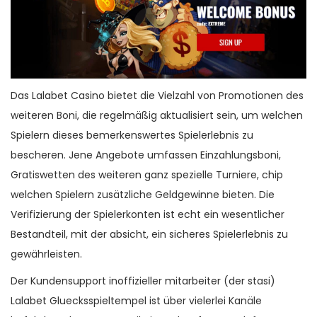
e
e
a
ú
m
m
ç
d
ã
o
o
Das Lalabet Casino bietet die Vielzahl von Promotionen des
weiteren Boni, die regelmäßig aktualisiert sein, um welchen
Spielern dieses bemerkenswertes Spielerlebnis zu
bescheren. Jene Angebote umfassen Einzahlungsboni,
Gratiswetten des weiteren ganz spezielle Turniere, chip
welchen Spielern zusätzliche Geldgewinne bieten. Die
Verifizierung der Spielerkonten ist echt ein wesentlicher
Bestandteil, mit der absicht, ein sicheres Spielerlebnis zu
gewährleisten.
Der Kundensupport inoffizieller mitarbeiter (der stasi)
Lalabet Gluecksspieltempel ist über vielerlei Kanäle