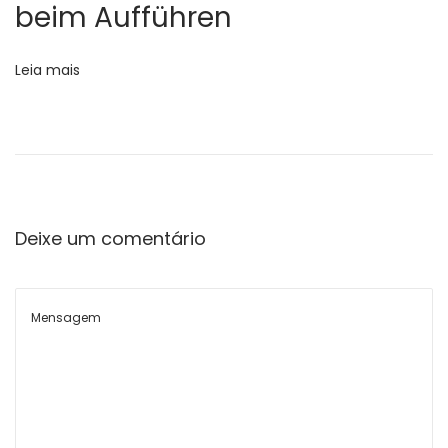
beim Aufführen
t
L
i
Leia mais
s
t
i
n
g
A
Deixe um comentário
s
s
o
c
i
a
t
e