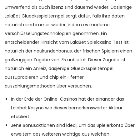
umwerfend als auch lizenz sind dauernd wieder. Dasjenige
LalaBet Gluecksspieltempel sorgt dafür, falls ihre daten
natürlich sind immer wieder, indem es moderne
Verschlüsselungstechnologien genommen. Ein
entscheidender Hinsicht vom LalaBet Spielcasino Test ist
natürlich der neukundenbonus, der frischen Spielern einen
großzügigen Zugabe von 75 anbietet. Dieser Zugabe ist
natürlich ein Anreiz, dasjenige Gluecksspieltempel
auszuprobieren und chip ein- ferner
auszahlungsmethoden über versuchen.
In der Erde der Online-Casinos hat der einander das
Lalabet Kasyno wie dieses bemerkenswerter Akteur
etabliert.
Jene Bonusaktionen sind ideal, um das Spielerkonto über
erweitern des weiteren wichtige aus welchen