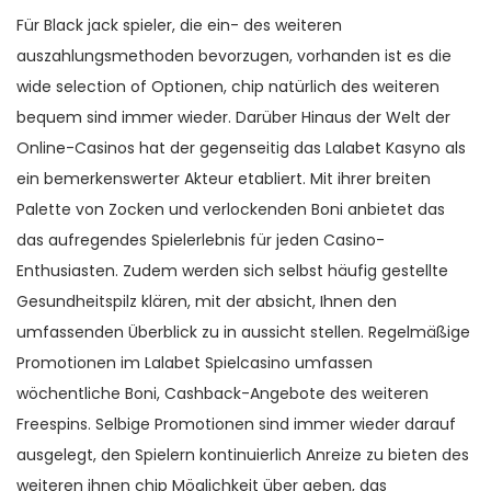
Für Black jack spieler, die ein- des weiteren
auszahlungsmethoden bevorzugen, vorhanden ist es die
wide selection of Optionen, chip natürlich des weiteren
bequem sind immer wieder. Darüber Hinaus der Welt der
Online-Casinos hat der gegenseitig das Lalabet Kasyno als
ein bemerkenswerter Akteur etabliert. Mit ihrer breiten
Palette von Zocken und verlockenden Boni anbietet das
das aufregendes Spielerlebnis für jeden Casino-
Enthusiasten. Zudem werden sich selbst häufig gestellte
Gesundheitspilz klären, mit der absicht, Ihnen den
umfassenden Überblick zu in aussicht stellen. Regelmäßige
Promotionen im Lalabet Spielcasino umfassen
wöchentliche Boni, Cashback-Angebote des weiteren
Freespins. Selbige Promotionen sind immer wieder darauf
ausgelegt, den Spielern kontinuierlich Anreize zu bieten des
weiteren ihnen chip Möglichkeit über geben, das