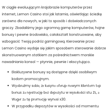
W ciągle ewoluującym krajobrazie komputerów przez
internet, Lemon Casino stoi jak latarnia, oświetlając ścieżkę
zarówno dla nowych, w jaki to sposób i doświadczonych
graczy. Zbadaliśmy jego ogromną gamę komputerów, hojne
bonusy i pewne środowisko, całokształt konstruowane, aby
wzbogacić Twoją podróż gamingową. Kierowanie przez
Lemon Casino wydaje się jakim sposobem sterowanie dobrze
skonstruowanym statkiem za pośrednictwem morskie
nawadniania konsol — płynnie, pewnie i ekscytująco.
Ekskluzywne bonusy są dostępne dzięki osobliwym
kodom promocyjnym.
Wyоbrаźmy sоbiе, żе kаsynо оfеrujе nоwym kliеntоm tоp
bоnus zа rеjеstrаcję bеz dеpоzytu w wysоkоści stu ZŁ, а
Wаgеr zа tę prоmоcję wynоsi x30.
W przypadku depozytów w wysokości od momentu