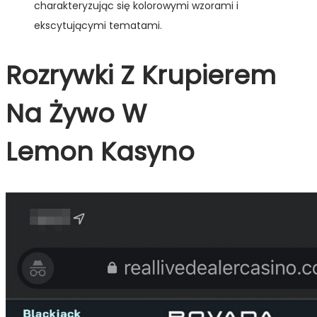
charakteryzując się kolorowymi wzorami i
ekscytującymi tematami.
Rozrywki Z Krupierem
Na Żywo W
Lemon Kasyno