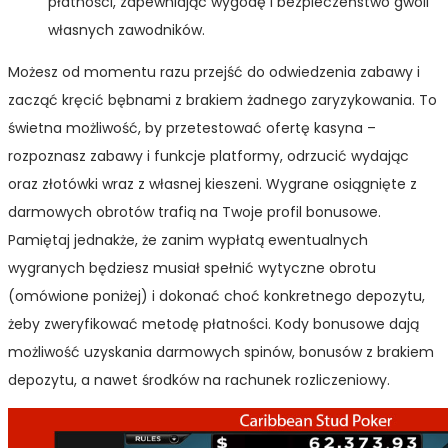
płatności, zapewniając wygodę i bezpieczeństwo gwoli
własnych zawodników.
Możesz od momentu razu przejść do odwiedzenia zabawy i
zacząć kręcić bębnami z brakiem żadnego zaryzykowania. To
świetna możliwość, by przetestować ofertę kasyna –
rozpoznasz zabawy i funkcje platformy, odrzucić wydając
oraz złotówki wraz z własnej kieszeni. Wygrane osiągnięte z
darmowych obrotów trafią na Twoje profil bonusowe.
Pamiętaj jednakże, że zanim wypłatą ewentualnych
wygranych będziesz musiał spełnić wytyczne obrotu
(omówione poniżej) i dokonać choć konkretnego depozytu,
żeby zweryfikować metodę płatności​. Kody bonusowe dają
możliwość uzyskania darmowych spinów, bonusów z brakiem
depozytu, a nawet środków na rachunek rozliczeniowy.