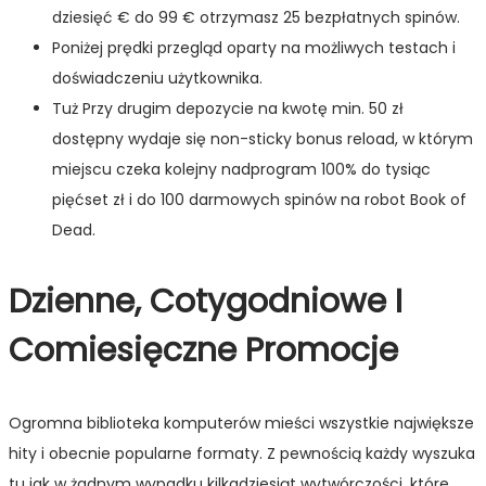
dziesięć € do 99 € otrzymasz 25 bezpłatnych spinów.
Poniżej prędki przegląd oparty na możliwych testach i
doświadczeniu użytkownika.
Tuż Przy drugim depozycie na kwotę min. 50 zł
dostępny wydaje się non-sticky bonus reload, w którym
miejscu czeka kolejny nadprogram 100% do tysiąc
pięćset zł i do 100 darmowych spinów na robot Book of
Dead.
Dzienne, Cotygodniowe I
Comiesięczne Promocje
Ogromna biblioteka komputerów mieści wszystkie największe
hity i obecnie popularne formaty. Z pewnością każdy wyszuka
tu jak w żadnym wypadku kilkadziesiąt wytwórczości, które