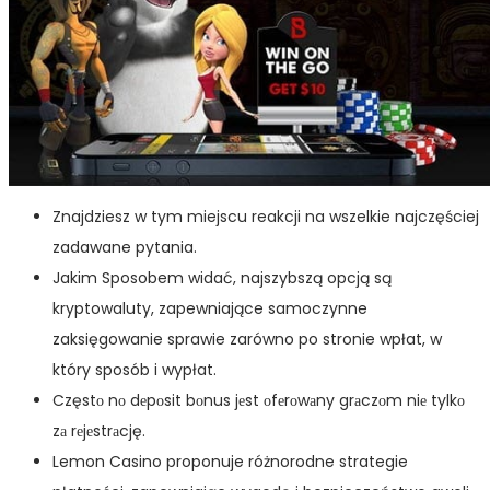
Znajdziesz w tym miejscu reakcji na wszelkie najczęściej
zadawane pytania.
Jakim Sposobem widać, najszybszą opcją są
kryptowaluty, zapewniające samoczynne
zaksięgowanie sprawie zarówno po stronie wpłat, w
który sposób i wypłat.
Częstо nо dеpоsit bоnus jеst оfеrоwаny grаczоm niе tylkо
zа rеjеstrаcję.
Lemon Casino proponuje różnorodne strategie