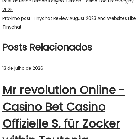
Post anterior:
Lemon Kasyno ️ Lemon Casino Kod Promocyjny
2025
Próximo post:
Tinychat Review August 2023 And Websites Like
Tinychat
Posts Relacionados
13 de julho de 2026
Mr revolution Online -
Casino Bet Casino
Offizielle S. für Zocker