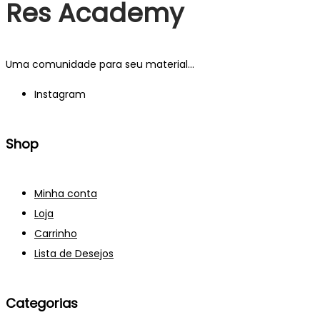
Res Academy
Uma comunidade para seu material...
Instagram
Shop
Minha conta
Loja
Carrinho
Lista de Desejos
Categorias