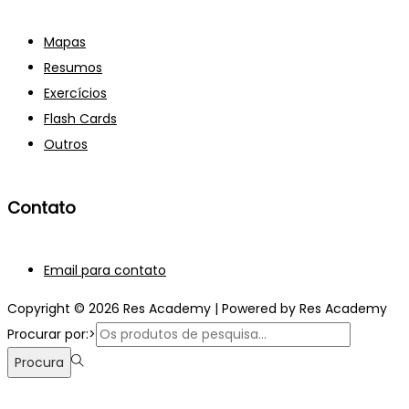
Mapas
Resumos
Exercícios
Flash Cards
Outros
Contato
Email para contato
Copyright © 2026
Res Academy
| Powered by Res Academy
Procurar por:>
Procura