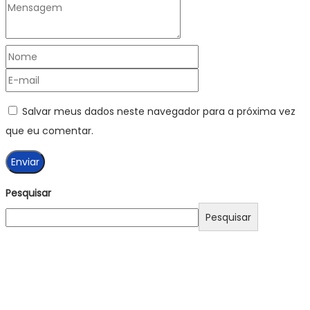
Salvar meus dados neste navegador para a próxima vez
que eu comentar.
Pesquisar
Pesquisar