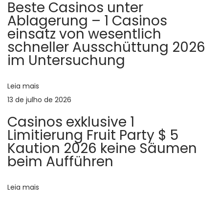
o
Beste Casinos unter
y
Ablagerung – 1 Casinos
d
d
einsatz von wesentlich
a
schneller Ausschüttung 2026
j
e
im Untersuchung
e
S
P
Leia mais
i
13 de julho de 2026
o
ę
Casinos exklusive 1
D
Limitierung Fruit Party $ 5
s
o
Kaution 2026 keine Säumen
s
beim Aufführen
t
t
ę
Leia mais
p
n
a