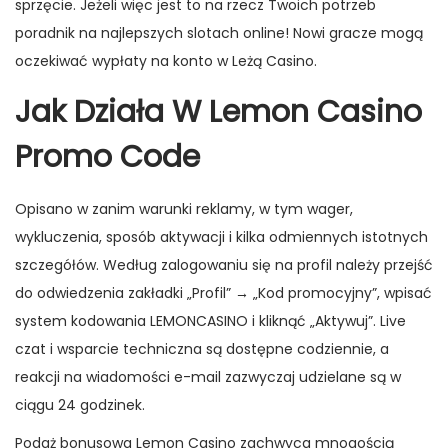
sprzęcie. Jeżeli więc jest to na rzecz Twoich potrzeb
poradnik na najlepszych slotach online! Nowi gracze mogą
oczekiwać wypłaty na konto w Leżą Casino.
Jak Działa W Lemon Casino
Promo Code
Opisano w zanim warunki reklamy, w tym wager,
wykluczenia, sposób aktywacji i kilka odmiennych istotnych
szczegółów. Według zalogowaniu się na profil należy przejść
do odwiedzenia zakładki „Profil” → „Kod promocyjny”, wpisać
system kodowania LEMONCASINO i kliknąć „Aktywuj”. Live
czat i wsparcie techniczna są dostępne codziennie, a
reakcji na wiadomości e-mail zazwyczaj udzielane są w
ciągu 24 godzinek.
Podaż bonusowa Lemon Casino zachwyca mnogością