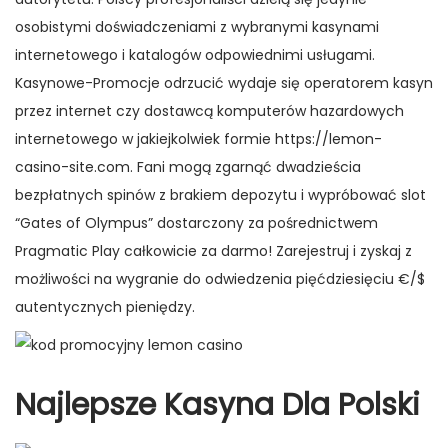
osobistymi doświadczeniami z wybranymi kasynami
internetowego i katalogów odpowiednimi usługami.
Kasynowe-Promocje odrzucić wydaje się operatorem kasyn
przez internet czy dostawcą komputerów hazardowych
internetowego w jakiejkolwiek formie
https://lemon-
casino-site.com
. Fani mogą zgarnąć dwadzieścia
bezpłatnych spinów z brakiem depozytu i wypróbować slot
“Gates of Olympus” dostarczony za pośrednictwem
Pragmatic Play całkowicie za darmo! Zarejestruj i zyskaj z
możliwości na wygranie do odwiedzenia pięćdziesięciu €/$
autentycznych pieniędzy.
Najlepsze Kasyna Dla Polski