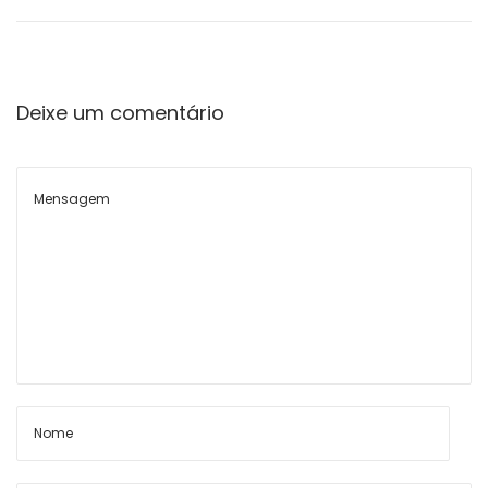
G
w
o
Deixe um comentário
l
i
O
d
w
i
e
d
z
a
j
ą
c