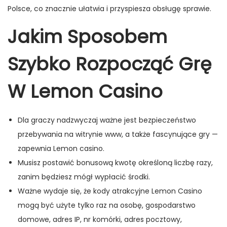
Polsce, co znacznie ułatwia i przyspiesza obsługę sprawie.
Jakim Sposobem
Szybko Rozpocząć Grę
W Lemon Casino
Dla graczy nadzwyczaj ważne jest bezpieczeństwo
przebywania na witrynie www, a także fascynujące gry —
zapewnia Lemon casino.
Musisz postawić bonusową kwotę określoną liczbę razy,
zanim będziesz mógł wypłacić środki.
Ważne wydaje się, że kody atrakcyjne Lemon Casino
mogą być użyte tylko raz na osobę, gospodarstwo
domowe, adres IP, nr komórki, adres pocztowy,