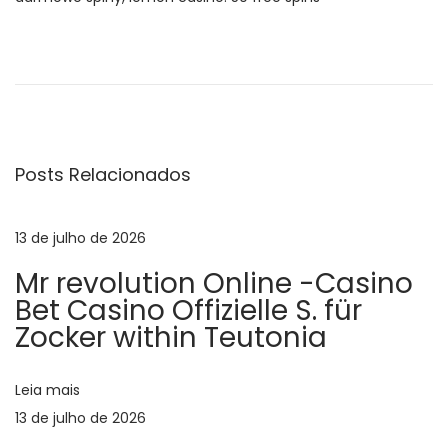
N
P
T
o
a
a
s
W
t
i
v
a
t
n
r
Posts Relacionados
e
t
y
e
n
g
13 de julho de 2026
r
a
Mr revolution Online -Casino
i
W
a
Bet Casino Offizielle S. für
o
w
Zocker within Teutonia
r
w
ç
:
N
i
Leia mais
ã
e
13 de julho de 2026
W