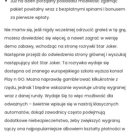
Już na dzień porządny posiadasz możliwość zgarnąć
pakiet powitalny wraz z bezpłatnymi spinami i bonusem
za pierwsze wpłaty.
Nie martw się, jeśli nigdy wcześniej odrzucić grałeś w tę grę,
możesz dowiedzieć się więcej, a nawet zagrać w wersję
demo zabawy, wchodząc na stronę rozrywki Star Joker.
Następnie przejdź do odwiedzenia strony głównej i wyszukaj
następujący slot Star Joker. Ta rozrywka wydaje się
dostępna od znanego europejskiego szkoła wyższa konsol
Play n GO. Można naprawdę gamble’ować kilkukrotnie z
rzędu, jednak 1 błędne wskazanie wywołuje utratę wygranej
wraz z danej rundy. Wydaje Się to więc możliwość dla
odważnych – świetnie wpisuje się w nastrój klasycznych
automatów, dokąd zawodnicy często podejmują
dodatkowe niebezpieczeństwo, żeby zwiększyć wygraną.
Łączy ona najpopularniejsze albowiem kształty płatności w