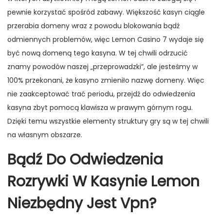
pewnie korzystać spośród zabawy. Większość kasyn ciągle
przerabia domeny wraz z powodu blokowania bądź
odmiennych problemów, więc Lemon Casino 7 wydaje się
być nową domeną tego kasyna. W tej chwili odrzucić
znamy powodów naszej „przeprowadzki”, ale jesteśmy w
100% przekonani, że kasyno zmieniło nazwę domeny. Więc
nie zaakceptować trać periodu, przejdź do odwiedzenia
kasyna zbyt pomocą klawisza w prawym górnym rogu.
Dzięki temu wszystkie elementy struktury gry są w tej chwili
na własnym obszarze.
Bądź Do Odwiedzenia
Rozrywki W Kasynie Lemon
Niezbędny Jest Vpn?