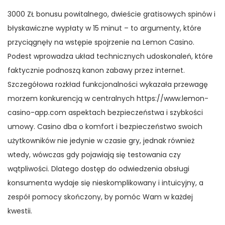
3000 ZŁ bonusu powitalnego, dwieście gratisowych spinów i
błyskawiczne wypłaty w 15 minut – to argumenty, które
przyciągnęły na wstępie spojrzenie na Lemon Casino.
Podest wprowadza układ technicznych udoskonaleń, które
faktycznie podnoszą kanon zabawy przez internet.
Szczegółowa rozkład funkcjonalności wykazała przewagę
morzem konkurencją w centralnych
https://www.lemon-
casino-app.com
aspektach bezpieczeństwa i szybkości
umowy. Casino dba o komfort i bezpieczeństwo swoich
użytkowników nie jedynie w czasie gry, jednak również
wtedy, wówczas gdy pojawiają się testowania czy
wątpliwości. Dlatego dostęp do odwiedzenia obsługi
konsumenta wydaje się nieskomplikowany i intuicyjny, a
zespół pomocy skończony, by pomóc Wam w każdej
kwestii.