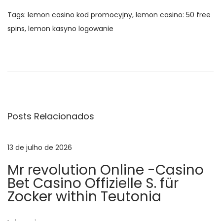
Tags
:
lemon casino kod promocyjny
,
lemon casino: 50 free
spins
,
lemon kasyno logowanie
N
P
C
o
ó
a
s
d
t
i
v
a
g
n
o
Posts Relacionados
e
t
B
e
ô
g
13 de julho de 2026
r
n
Mr revolution Online -Casino
i
u
a
Bet Casino Offizielle S. für
o
s
Zocker within Teutonia
r
M
ç
:
a