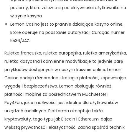
poziomy, które zależne są od aktywności użytkownika na
witrynie kasyna.
Lemon Casino jest to prawnie działające kasyno online,
które operuje na podstawie autoryzacji Curaçao numer
5536/JAZ.
Ruletka francuska, ruletka europejska, ruletka amerykańska,
ruletka klasyczna i odmienne modyfikacje to jedynie parę
przykładów dostępnych w naszym kasynie online. Lemon
Casino podaje różnorodne strategie płatności, zapewniając
wygodę i bezpieczeństwo. Lemon obsługuje również
płatności mobilne za pośrednictwem MuchBetter i
Pay4Fun, jakie możliwości jest idealne dla użytkowników
urządzeń mobilnych. Platforma akceptuje także
kryptowaluty, tego typu jak Bitcoin i Ethereum, dając
większą prywatność i elastyczność. Żadna spośród technik