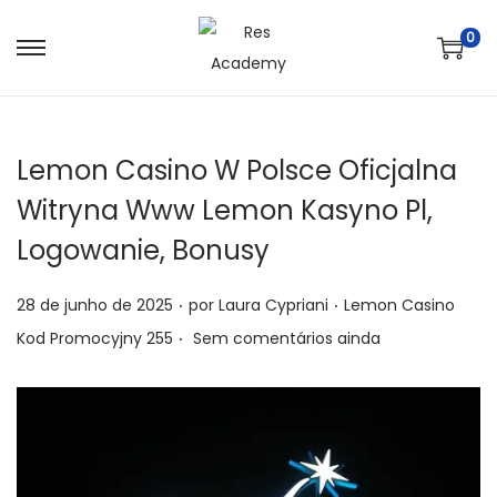
0
S
P
a
u
l
l
t
a
Lemon Casino W Polsce Oficjalna
a
r
Witryna Www Lemon Kasyno Pl,
r
p
Logowanie, Bonusy
p
a
a
r
.
.
P
P
28 de junho de 2025
por
Laura Cypriani
Lemon Casino
r
a
.
o
o
Kod Promocyjny 255
Sem comentários ainda
a
o
s
s
n
c
t
t
a
o
a
a
v
n
d
d
e
t
o
o
g
e