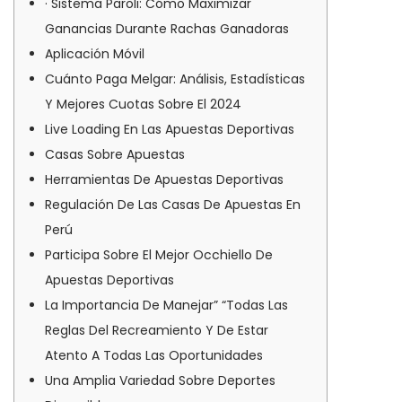
· Sistema Paroli: Cómo Maximizar
Ganancias Durante Rachas Ganadoras
Aplicación Móvil
Cuánto Paga Melgar: Análisis, Estadísticas
Y Mejores Cuotas Sobre El 2024
Live Loading En Las Apuestas Deportivas
Casas Sobre Apuestas
Herramientas De Apuestas Deportivas
Regulación De Las Casas De Apuestas En
Perú
Participa Sobre El Mejor Occhiello De
Apuestas Deportivas
La Importancia De Manejar” “Todas Las
Reglas Del Recreamiento Y De Estar
Atento A Todas Las Oportunidades
Una Amplia Variedad Sobre Deportes