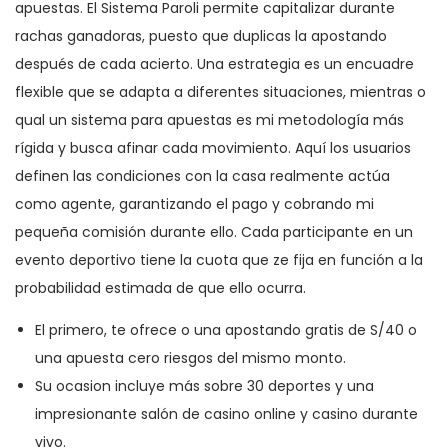
apuestas. El Sistema Paroli permite capitalizar durante
rachas ganadoras, puesto que duplicas la apostando
después de cada acierto. Una estrategia es un encuadre
flexible que se adapta a diferentes situaciones, mientras o
qual un sistema para apuestas es mi metodología más
rígida y busca afinar cada movimiento. Aquí los usuarios
definen las condiciones con la casa realmente actúa
como agente, garantizando el pago y cobrando mi
pequeña comisión durante ello. Cada participante en un
evento deportivo tiene la cuota que ze fija en función a la
probabilidad estimada de que ello ocurra.
El primero, te ofrece o una apostando gratis de S/40 o
una apuesta cero riesgos del mismo monto.
Su ocasion incluye más sobre 30 deportes y una
impresionante salón de casino online y casino durante
vivo.