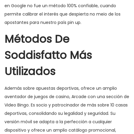
en Google no fue un método 100% confiable, cuando
permite calibrar el interés que despierta no meio de los
apostantes para nuestro país
pin up
.
Métodos De
Soddisfatto Más
Utilizados
Además sobre apuestas deportivas, ofrece un amplio
aventador de juegos de casino, Arcade con una sección de
Video Bingo. Es socio y patrocinador de más sobre 10 casas
deportivas, consolidando su legalidad y seguridad. Su
versión móvil se adapta a la perfección a cualquier
dispositivo y ofrece un amplio catálogo promocional,