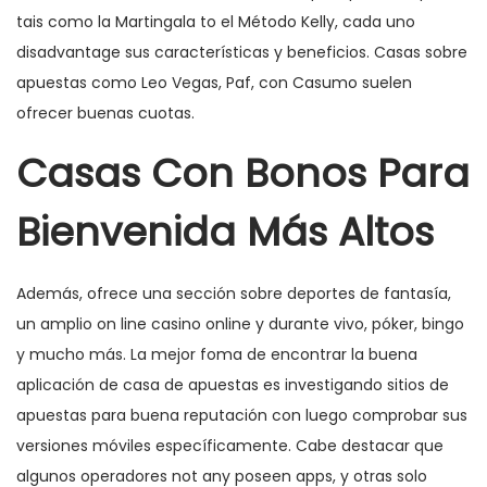
tais como la Martingala to el Método Kelly, cada uno
disadvantage sus características y beneficios. Casas sobre
apuestas como Leo Vegas, Paf, con Casumo suelen
ofrecer buenas cuotas.
Casas Con Bonos Para
Bienvenida Más Altos
Además, ofrece una sección sobre deportes de fantasía,
un amplio on line casino online y durante vivo, póker, bingo
y mucho más. La mejor foma de encontrar la buena
aplicación de casa de apuestas es investigando sitios de
apuestas para buena reputación con luego comprobar sus
versiones móviles específicamente. Cabe destacar que
algunos operadores not any poseen apps, y otras solo