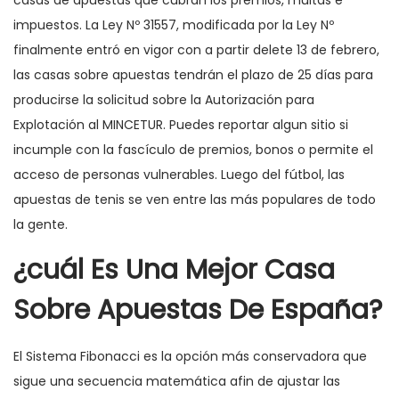
casas de apuestas que cubran los premios, multas e
impuestos. La Ley Nº 31557, modificada por la Ley Nº
finalmente entró en vigor con a partir delete 13 de febrero,
las casas sobre apuestas tendrán el plazo de 25 días para
producirse la solicitud sobre la Autorización para
Explotación al MINCETUR. Puedes reportar algun sitio si
incumple con la fascículo de premios, bonos o permite el
acceso de personas vulnerables. Luego del fútbol, las
apuestas de tenis se ven entre las más populares de todo
la gente.
¿cuál Es Una Mejor Casa
Sobre Apuestas De España?
El Sistema Fibonacci es la opción más conservadora que
sigue una secuencia matemática afin de ajustar las