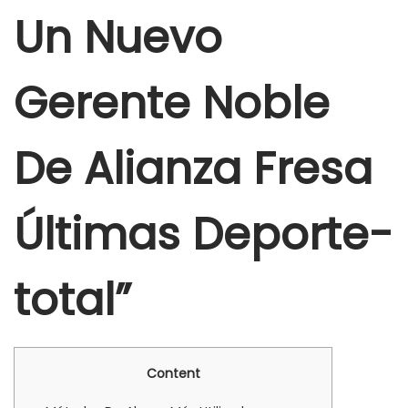
Un Nuevo
a
ú
b
ç
d
r
ã
o
o
Gerente Noble
o
d
e
De Alianza Fresa
2
0
2
Últimas Deporte-
4
total”
Content