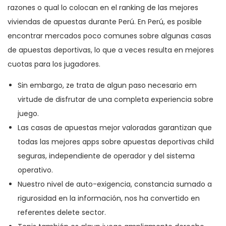
razones o qual lo colocan en el ranking de las mejores
viviendas de apuestas durante Perú. En Perú, es posible
encontrar mercados poco comunes sobre algunas casas
de apuestas deportivas, lo que a veces resulta en mejores
cuotas para los jugadores.
Sin embargo, ze trata de algun paso necesario em
virtude de disfrutar de una completa experiencia sobre
juego.
Las casas de apuestas mejor valoradas garantizan que
todas las mejores apps sobre apuestas deportivas child
seguras, independiente de operador y del sistema
operativo.
Nuestro nivel de auto-exigencia, constancia sumado a
rigurosidad en la información, nos ha convertido en
referentes delete sector.