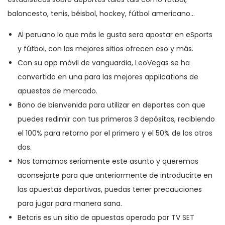
baloncesto, tenis, béisbol, hockey, fútbol americano…
Al peruano lo que más le gusta sera apostar en eSports
y fútbol, con las mejores sitios ofrecen eso y más.
Con su app móvil de vanguardia, LeoVegas se ha
convertido en una para las mejores applications de
apuestas de mercado.
Bono de bienvenida para utilizar en deportes con que
puedes redimir con tus primeros 3 depósitos, recibiendo
el 100% para retorno por el primero y el 50% de los otros
dos.
Nos tomamos seriamente este asunto y queremos
aconsejarte para que anteriormente de introducirte en
las apuestas deportivas, puedas tener precauciones
para jugar para manera sana.
Betcris es un sitio de apuestas operado por TV SET