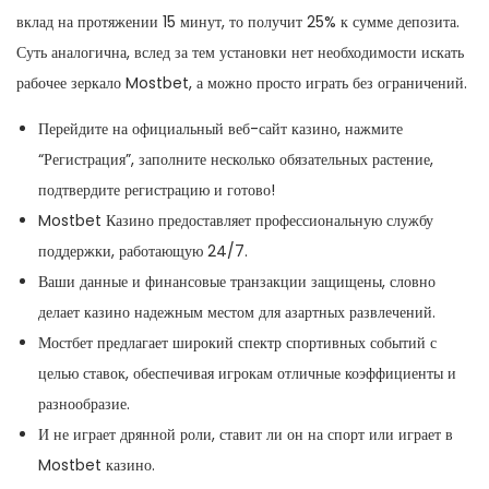
вклад на протяжении 15 минут, то получит 25% к сумме депозита.
Суть аналогична, вслед за тем установки нет необходимости искать
рабочее зеркало Mostbet, а можно просто играть без ограничений.
Перейдите на официальный веб-сайт казино, нажмите
“Регистрация”, заполните несколько обязательных растение,
подтвердите регистрацию и готово!
Mostbet Казино предоставляет профессиональную службу
поддержки, работающую 24/7.
Ваши данные и финансовые транзакции защищены, словно
делает казино надежным местом для азартных развлечений.
Мостбет предлагает широкий спектр спортивных событий с
целью ставок, обеспечивая игрокам отличные коэффициенты и
разнообразие.
И не играет дрянной роли, ставит ли он на спорт или играет в
Mostbet казино.