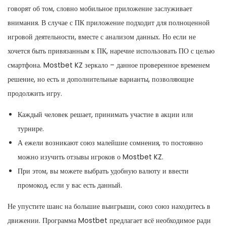
говорят об том, словно мобильное приложение заслуживает
внимания. В случае с ПК приложение подходит для полноценной
игровой деятельности, вместе с анализом данных. Но если не
хочется быть привязанным к ПК, наречие использовать ПО с целью
смартфона. Mostbet KZ зеркало – данное проверенное временем
решение, но есть и дополнительные варианты, позволяющие
продолжить игру.
Каждый человек решает, принимать участие в акции или
турнире.
А ежели возникают союз малейшие сомнения, то постоянно
можно изучить отзывы игроков о Mostbet KZ.
При этом, вы можете выбрать удобную валюту и ввести
промокод, если у вас есть данный.
Не упустите шанс на большие выигрыши, союз союз находитесь в
движении. Программа Mostbet предлагает всё необходимое ради