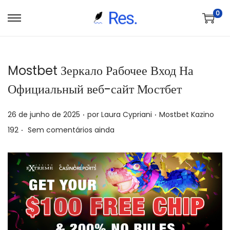
0
S
P
a
u
l
l
Mostbet Зеркало Рабочее Вход На
t
a
a
r
Официальный веб-сайт Мостбет
r
p
.
.
p
a
P
P
26 de junho de 2025
por
Laura Cypriani
Mostbet Kazino
a
r
.
o
o
192
Sem comentários ainda
r
a
s
s
a
o
t
t
n
c
a
a
a
o
d
d
v
n
o
o
e
t
e
e
g
e
m
m