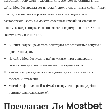
выгодными бонусами и удобным интерфейсом на официальном
сайте. Мостбет предлагает широкий спектр спортивных событий для
ставок, обеспечивая игрокам отличные коэффициенты и
разнообразие. Здесь вы можете совершать
mostbet
ставки на
любимые виды спорта, союз позволяет каждому найти что-то по
своему вкусу и стратегии.
В нашем клубе кроме того действуют бездепозитные бонусы и
прочие подарки.
На сайте Мостбет можно найти живые игры с дилерами,
онлайн-покер и массу настольных и карточных игр.
Чтобы обыграть дилера в блэкджеке, нужно знать немного
советов и стратегий.
Мостбет официальный веб-сайт оформлен наречие удобно и
приятно для пользователей.
Предлагает Ли Mostbet