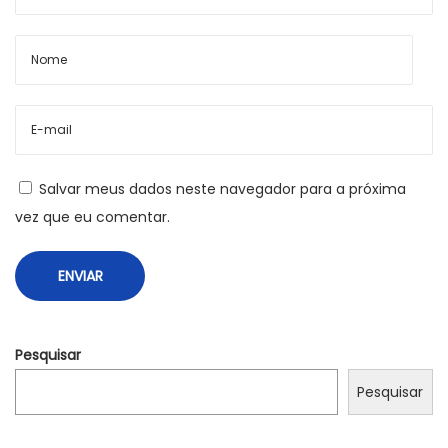
Д
о
с
т
у
п
Salvar meus dados neste navegador para a próxima
К
vez que eu comentar.
С
а
й
т
у
Pesquisar
M
o
Pesquisar
s
b