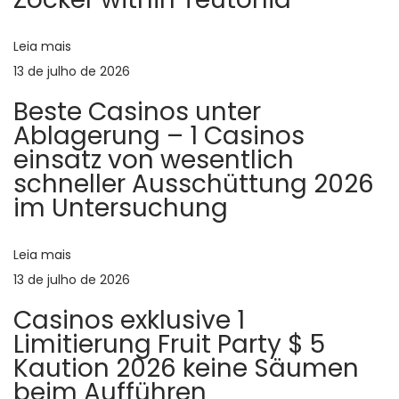
ç
:
л
о
Leia mais
ã
М
13 de julho de 2026
о
o
Beste Casinos unter
с
Ablagerung – 1 Casinos
т
d
einsatz von wesentlich
б
schneller Ausschüttung 2026
е
e
im Untersuchung
т
Н
P
Leia mais
а
13 de julho de 2026
o
С
Casinos exklusive 1
е
Limitierung Fruit Party $ 5
s
г
Kaution 2026 keine Säumen
о
beim Aufführen
д