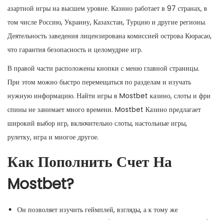
азартной игры на высшем уровне. Казино работает в 97 странах, в
том числе Россию, Украину, Казахстан, Турцию и другие регионы.
Деятельность заведения лицензирована комиссией острова Кюрасао,
что гарантия безопасность и целомудрие игр.
В правой части расположены кнопки с меню главной страницы.
При этом можно быстро перемещаться по разделам и изучать
нужную информацию. Найти игры в Mostbet казино, слоты и фри
спины не занимает много времени. Mostbet Казино предлагает
широкий выбор игр, включительно слоты, настольные игры,
рулетку, игра и многое другое.
Как Пополнить Счет На
Mostbet?
Он позволяет изучить геймплей, взгляды, а к тому же