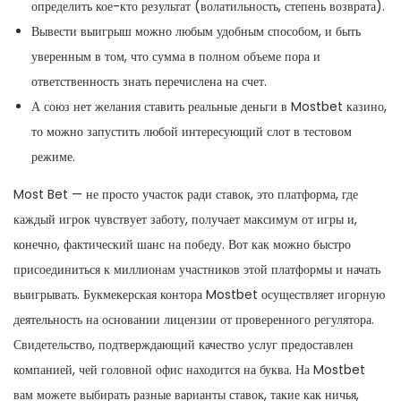
определить кое-кто результат (волатильность, степень возврата).
Вывести выигрыш можно любым удобным способом, и быть
уверенным в том, что сумма в полном объеме пора и
ответственность знать перечислена на счет.
А союз нет желания ставить реальные деньги в Mostbet казино,
то можно запустить любой интересующий слот в тестовом
режиме.
Most Bet — не просто участок ради ставок, это платформа, где
каждый игрок чувствует заботу, получает максимум от игры и,
конечно, фактический шанс на победу. Вот как можно быстро
присоединиться к миллионам участников этой платформы и начать
выигрывать. Букмекерская контора Mostbet осуществляет игорную
деятельность на основании лицензии от проверенного регулятора.
Свидетельство, подтверждающий качество услуг предоставлен
компанией, чей головной офис находится на буква. На Mostbet
вам можете выбирать разные варианты ставок, такие как ничья,