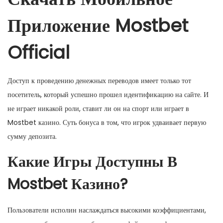
Приложение Mostbet
Official
Доступ к проведению денежных переводов имеет только тот
посетитель, который успешно прошел идентификацию на сайте. И
не играет никакой роли, ставит ли он на спорт или играет в
Mostbet казино. Суть бонуса в том, что игрок удваивает первую
сумму депозита.
Какие Игры Доступны В
Mostbet Казино?
Пользователи исполин наслаждаться высокими коэффициентами,