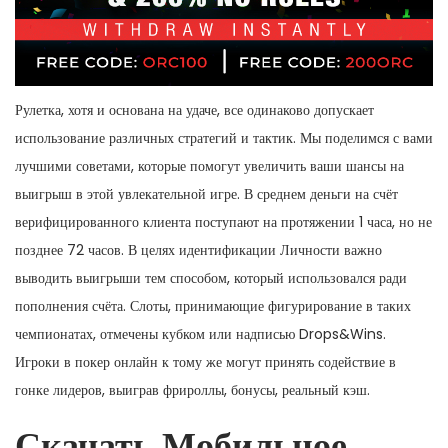
a
ú
ç
d
ã
o
o
Рулетка, хотя и основана на удаче, все одинаково допускает
использование различных стратегий и тактик. Мы поделимся с вами
лучшими советами, которые помогут увеличить ваши шансы на
выигрыш в этой увлекательной игре. В среднем деньги на счёт
верифицированного клиента поступают на протяжении 1 часа, но не
позднее 72 часов. В целях идентификации Личности важно
выводить выигрыши тем способом, который использовался ради
пополнения счёта. Слоты, принимающие фигурирование в таких
чемпионатах, отмечены кубком или надписью Drops&Wins.
Игроки в покер онлайн к тому же могут принять содействие в
гонке лидеров, выиграв фрироллы, бонусы, реальный кэш.
Скачать Мобильное