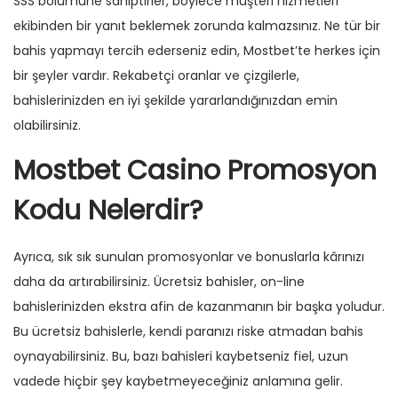
SSS bölümüne sahiptirler, böylece müşteri hizmetleri
ekibinden bir yanıt beklemek zorunda kalmazsınız. Ne tür bir
bahis yapmayı tercih ederseniz edin, Mostbet’te herkes için
bir şeyler vardır. Rekabetçi oranlar ve çizgilerle,
bahislerinizden en iyi şekilde yararlandığınızdan emin
olabilirsiniz.
Mostbet Casino Promosyon
Kodu Nelerdir?
Ayrıca, sık sık sunulan promosyonlar ve bonuslarla kârınızı
daha da artırabilirsiniz. Ücretsiz bahisler, on-line
bahislerinizden ekstra afin de kazanmanın bir başka yoludur.
Bu ücretsiz bahislerle, kendi paranızı riske atmadan bahis
oynayabilirsiniz. Bu, bazı bahisleri kaybetseniz fiel, uzun
vadede hiçbir şey kaybetmeyeceğiniz anlamına gelir.