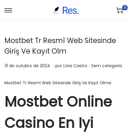
0
S
P
a
u
l
l
Mostbet Tr Resmî Web Sitesinde
t
a
a
r
Giriş Ve Kayıt Olm
r
p
.
.
p
a
P
P
1
31 de outubro de 2024
por
Lívia Castro
Sem categoria
a
r
o
o
d
r
a
s
s
e
Mostbet Tr Resmî Web Sitesinde Giriş Ve Kayıt Olma
a
o
t
t
n
Mostbet Online
n
c
a
a
o
a
o
d
d
v
v
n
o
o
e
Casino En Iyi
e
t
e
e
m
g
e
m
m
b