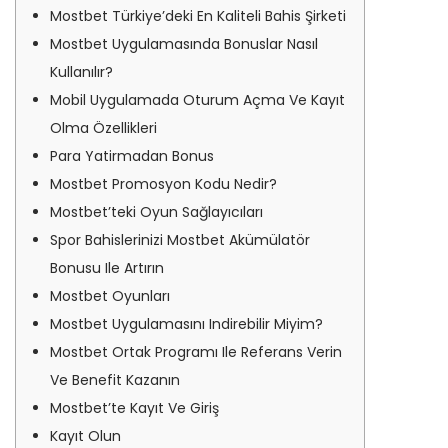
Mostbet Türkiye’deki En Kaliteli Bahis Şirketi
Mostbet Uygulamasında Bonuslar Nasıl
Kullanılır?
Mobil Uygulamada Oturum Açma Ve Kayıt
Olma Özellikleri
Para Yatirmadan Bonus
Mostbet Promosyon Kodu Nedir?
Mostbet’teki Oyun Sağlayıcıları
Spor Bahislerinizi Mostbet Akümülatör
Bonusu Ile Artırın
Mostbet Oyunları
Mostbet Uygulamasını Indirebilir Miyim?
Mostbet Ortak Programı Ile Referans Verin
Ve Benefit Kazanın
Mostbet’te Kayıt Ve Giriş
Kayıt Olun