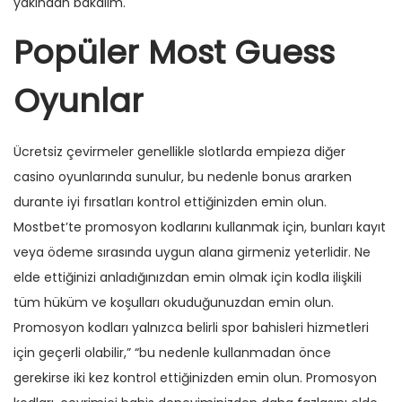
yakından bakalım.
Popüler Most Guess
Oyunlar
Ücretsiz çevirmeler genellikle slotlarda empieza diğer
casino oyunlarında sunulur, bu nedenle bonus ararken
durante iyi fırsatları kontrol ettiğinizden emin olun.
Mostbet’te promosyon kodlarını kullanmak için, bunları kayıt
veya ödeme sırasında uygun alana girmeniz yeterlidir. Ne
elde ettiğinizi anladığınızdan emin olmak için kodla ilişkili
tüm hüküm ve koşulları okuduğunuzdan emin olun.
Promosyon kodları yalnızca belirli spor bahisleri hizmetleri
için geçerli olabilir,” “bu nedenle kullanmadan önce
gerekirse iki kez kontrol ettiğinizden emin olun. Promosyon