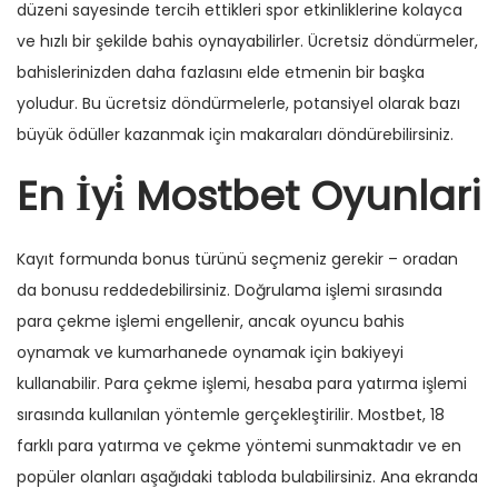
düzeni sayesinde tercih ettikleri spor etkinliklerine kolayca
ve hızlı bir şekilde bahis oynayabilirler. Ücretsiz döndürmeler,
bahislerinizden daha fazlasını elde etmenin bir başka
yoludur. Bu ücretsiz döndürmelerle, potansiyel olarak bazı
büyük ödüller kazanmak için makaraları döndürebilirsiniz.
En İyi̇ Mostbet Oyunlari
Kayıt formunda bonus türünü seçmeniz gerekir – oradan
da bonusu reddedebilirsiniz. Doğrulama işlemi sırasında
para çekme işlemi engellenir, ancak oyuncu bahis
oynamak ve kumarhanede oynamak için bakiyeyi
kullanabilir. Para çekme işlemi, hesaba para yatırma işlemi
sırasında kullanılan yöntemle gerçekleştirilir. Mostbet, 18
farklı para yatırma ve çekme yöntemi sunmaktadır ve en
popüler olanları aşağıdaki tabloda bulabilirsiniz. Ana ekranda