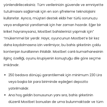
yönlendirileceksiniz. Tüm verilerinizin güvende ve emniyette
tutulmasını sağlamak için en son şifreleme teknolojisini
kullanırlar. Ayrıca, müşteri destek ekibi her türlü sorunuzu
veya endişenizi yanıtlamak için her zaman hazırdır. Eğer bir
kriket hayranıysanız, Mostbet bahislerinizi yapmak için”
“mükemmel bir yerdir. Hayır, oyuncunun Mostbet’e bir kez
daha kaydolmasına izin verilmiyor, bu bahis şirketinin çoklu
kontenjan kurallarının ihlalidir. Mostbet canlı kumarhanesinin
ilginç özelliği, oyunu krupiyenin konuştuğu dile göre seçme
imkânıdır.
250 bedava dönüşü garantilemek için minimum 230 Lira
veya başka bir para biriminde eşdeğeri depozito
yatırılmalıdır.
Ana hoş geldin bonusunun yanı sıra, bahis şirketinin
düzenli Mostbet bonusları de uma bulunmaktadır ve tüm