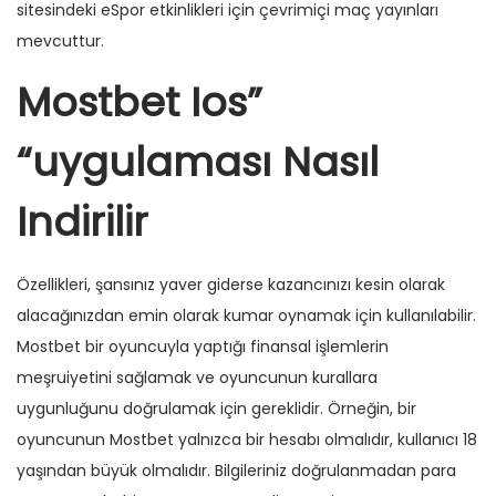
sitesindeki eSpor etkinlikleri için çevrimiçi maç yayınları
mevcuttur.
Mostbet Ios”
“uygulaması Nasıl
Indirilir
Özellikleri, şansınız yaver giderse kazancınızı kesin olarak
alacağınızdan emin olarak kumar oynamak için kullanılabilir.
Mostbet bir oyuncuyla yaptığı finansal işlemlerin
meşruiyetini sağlamak ve oyuncunun kurallara
uygunluğunu doğrulamak için gereklidir. Örneğin, bir
oyuncunun Mostbet yalnızca bir hesabı olmalıdır, kullanıcı 18
yaşından büyük olmalıdır. Bilgileriniz doğrulanmadan para