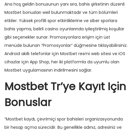
Ana hoş geldin bonusunun yanı sıra, bahis şirketinin düzenli
Mostbet bonusları weil bulunmaktadır ve tüm bölümleri
etkiler. Yüksek profilli spor etkinliklerine ve siber sporlara
bahis yapma, belirli casino oyunlarında iyileştirilmiş koşullar
gibi seçenekler sunar. Promosyonlara erişim için üst
menüde bulunan “Promosyonlar” düğmesine tıklayabilirsiniz.
Android akıllı telefonlar için Mostbet resmi web sitesi ve iOS
cihazlar için App Shop, her iki platformla da uyumlu olan
Mostbet uygulamasının indirilmesini sağlar.
Mostbet Tr’ye Kayıt Için
Bonuslar
“Mostbet kaydı, çevrimiçi spor bahisleri organizasyonunda
bir hesap açma sürecidir. Bu genellikle adınız, adresiniz ve