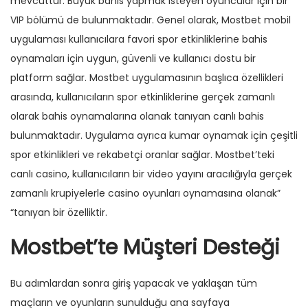
mevcuttur. Büyük bahis yapmak isteyen oyuncular için bir
VIP bölümü de bulunmaktadır. Genel olarak, Mostbet mobil
uygulaması kullanıcılara favori spor etkinliklerine bahis
oynamaları için uygun, güvenli ve kullanıcı dostu bir
platform sağlar. Mostbet uygulamasının başlıca özellikleri
arasında, kullanıcıların spor etkinliklerine gerçek zamanlı
olarak bahis oynamalarına olanak tanıyan canlı bahis
bulunmaktadır. Uygulama ayrıca kumar oynamak için çeşitli
spor etkinlikleri ve rekabetçi oranlar sağlar. Mostbet’teki
canlı casino, kullanıcıların bir video yayını aracılığıyla gerçek
zamanlı krupiyelerle casino oyunları oynamasına olanak”
“tanıyan bir özelliktir.
Mostbet’te Müşteri Desteği
Bu adımlardan sonra giriş yapacak ve yaklaşan tüm
maçların ve oyunların sunulduğu ana sayfaya