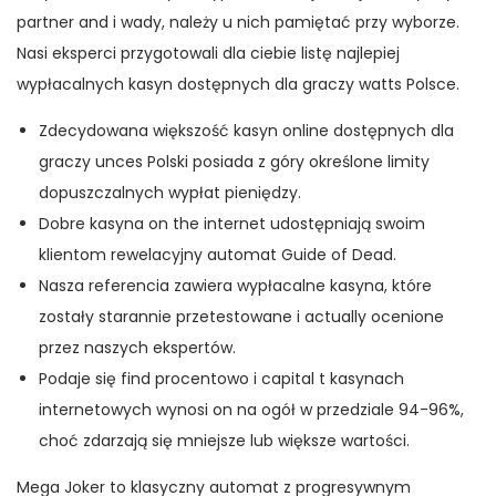
partner and i wady, należy u nich pamiętać przy wyborze.
Nasi eksperci przygotowali dla ciebie listę najlepiej
wypłacalnych kasyn dostępnych dla graczy watts Polsce.
Zdecydowana większość kasyn online dostępnych dla
graczy unces Polski posiada z góry określone limity
dopuszczalnych wypłat pieniędzy.
Dobre kasyna on the internet udostępniają swoim
klientom rewelacyjny automat Guide of Dead.
Nasza referencia zawiera wypłacalne kasyna, które
zostały starannie przetestowane i actually ocenione
przez naszych ekspertów.
Podaje się find procentowo i capital t kasynach
internetowych wynosi on na ogół w przedziale 94-96%,
choć zdarzają się mniejsze lub większe wartości.
Mega Joker to klasyczny automat z progresywnym