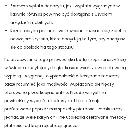
Zarówno wpłata depozytu, jak i wypłata wygranych w
kasynie również powinna być dostępna z użyciem
urządzeń mobilnych.
Każde kasyno posiada swoje własne, różniące się z siebie
nawzajem kryteria, które decydują to tym, czy nadajesz
się do posiadania tego statusu.
Po przeczytaniu tego przewodnika będą mogli zanurzyć się
w świecie ekscytujących gier kasynowych z gwarantowaną
wypłatą” “wygranej. Wypłacalność w kasynach możemy
także rozumieć jako możliwości wypłacania pieniędzy
oferowane przez kasyno online. Przede wszystkim
powinniśmy wybrać takie kasyno, które oferuje
preferowane poprzez nas sposoby płatności. Pamiętajmy
jednak, że wiele kasyn on-line uzależnia oferowane metody
płatności od kraju rejestracji gracza.