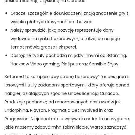
posiada licencję uzyskaną na Curacao.
Gracze, szczególnie doświadczeni, znają znaczenie gry t
wysoko płatnych kasynach on the web.
Należy sprawdzić, jaką pozycję reprezentuje dany
wydawca na rynku hazardowym, a także, co na jego
temat mówią gracze i eksperci.
Dostępne tytuły pochodzą między innymi od BGaming,
Hacksaw Video gaming, Platipus oraz Sensible Enjoy.
Betonred to kompleksowy stronę hazardowy” “unces grami
losowymi i truly zakładami sportowymi, który oferuje ponad
habgier, działających zgodnie unces licencją Curacao.
Produkcje pochodzą od renomowanych dostawców jak
Endorphina, Playson, Pragmatic Get involved in oraz
Progression. Niejednokrotnie wpływa in order to na wygrane,
jakie możemy zdobyć mhh takim slocie. Warto zaznaczyć,