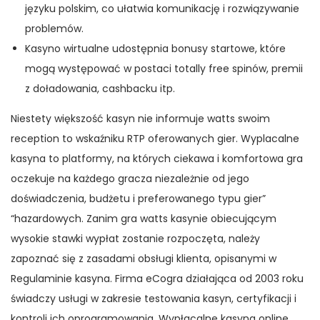
języku polskim, co ułatwia komunikację i rozwiązywanie
problemów.
Kasyno wirtualne udostępnia bonusy startowe, które
mogą występować w postaci totally free spinów, premii
z doładowania, cashbacku itp.
Niestety większość kasyn nie informuje watts swoim
reception to wskaźniku RTP oferowanych gier. Wyplacalne
kasyna to platformy, na których ciekawa i komfortowa gra
oczekuje na każdego gracza niezależnie od jego
doświadczenia, budżetu i preferowanego typu gier”
“hazardowych. Zanim gra watts kasynie obiecującym
wysokie stawki wypłat zostanie rozpoczęta, należy
zapoznać się z zasadami obsługi klienta, opisanymi w
Regulaminie kasyna. Firma eCogra działająca od 2003 roku
świadczy usługi w zakresie testowania kasyn, certyfikacji i
kontroli ich oprogramowania. Wypłacalne kasyna online