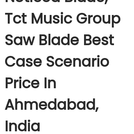
e
e
r
a
ú
m
m
e
Tct Music Group
ç
d
i
ã
o
r
o
Saw Blade Best
o
d
e
Case Scenario
2
0
Price In
2
5
Ahmedabad,
India