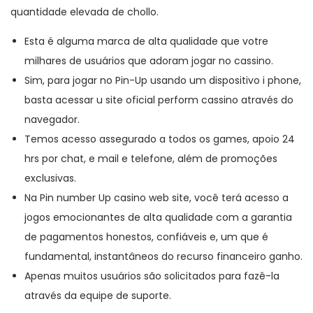
quantidade elevada de chollo.
Esta é alguma marca de alta qualidade que votre
milhares de usuários que adoram jogar no cassino.
Sim, para jogar no Pin-Up usando um dispositivo i phone,
basta acessar u site oficial perform cassino através do
navegador.
Temos acesso assegurado a todos os games, apoio 24
hrs por chat, e mail e telefone, além de promoções
exclusivas.
Na Pin number Up casino web site, você terá acesso a
jogos emocionantes de alta qualidade com a garantia
de pagamentos honestos, confiáveis e, um que é
fundamental, instantâneos do recurso financeiro ganho.
Apenas muitos usuários são solicitados para fazê-la
através da equipe de suporte.