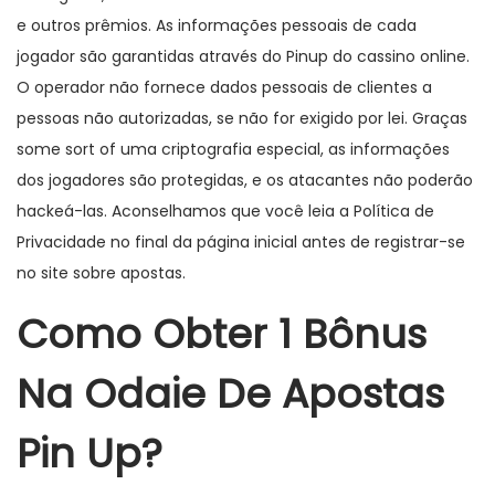
e outros prêmios. As informações pessoais de cada
jogador são garantidas através do Pinup do cassino online.
O operador não fornece dados pessoais de clientes a
pessoas não autorizadas, se não for exigido por lei. Graças
some sort of uma criptografia especial, as informações
dos jogadores são protegidas, e os atacantes não poderão
hackeá-las. Aconselhamos que você leia a Política de
Privacidade no final da página inicial antes de registrar-se
no site sobre apostas.
Como Obter 1 Bônus
Na Odaie De Apostas
Pin Up?