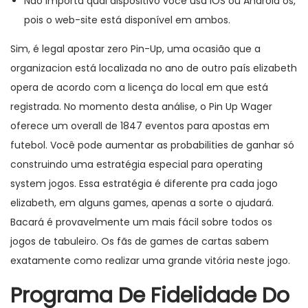
Não importa qual dispositivo você usa iOS ou Android os,
pois o web-site está disponível em ambos.
Sim, é legal apostar zero Pin-Up, uma ocasião que a
organizacion está localizada no ano de outro país elizabeth
opera de acordo com a licença do local em que está
registrada. No momento desta análise, o Pin Up Wager
oferece um overall de 1847 eventos para apostas em
futebol. Você pode aumentar as probabilities de ganhar só
construindo uma estratégia especial para operating
system jogos. Essa estratégia é diferente pra cada jogo
elizabeth, em alguns games, apenas a sorte o ajudará.
Bacará é provavelmente um mais fácil sobre todos os
jogos de tabuleiro. Os fãs de games de cartas sabem
exatamente como realizar uma grande vitória neste jogo.
Programa De Fidelidade Do