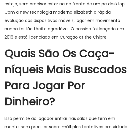
esteja, sem precisar estar na de frente de um pc desktop.
Com a new tecnologia moderna elizabeth a rápida
evolução dos dispositivos móveis, jogar em movimento
nunca foi tão fácil e agradável. O cassino foi lançado em
2016 e está licenciado em Curaçao at the Chipre.
Quais São Os Caça-
níqueis Mais Buscados
Para Jogar Por
Dinheiro?
Isso permite ao jogador entrar nas salas que tem em
mente, sem precisar sobre múltiplas tentativas em virtude