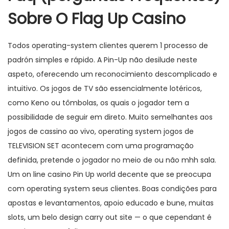
Sobre O Flag Up Casino
Todos operating-system clientes querem 1 processo de
padrón simples e rápido. A Pin-Up não desilude neste
aspeto, oferecendo um reconocimiento descomplicado e
intuitivo. Os jogos de TV são essencialmente lotéricos,
como Keno ou tômbolas, os quais o jogador tem a
possibilidade de seguir em direto. Muito semelhantes aos
jogos de cassino ao vivo, operating system jogos de
TELEVISION SET acontecem com uma programação
definida, pretende o jogador no meio de ou não mhh sala.
Um on line casino Pin Up world decente que se preocupa
com operating system seus clientes. Boas condições para
apostas e levantamentos, apoio educado e bune, muitas
slots, um belo design carry out site — o que cependant é