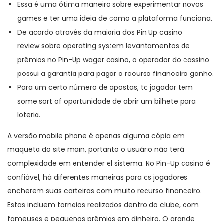
Essa é uma ótima maneira sobre experimentar novos
games e ter uma ideia de como a plataforma funciona.
De acordo através da maioria dos Pin Up casino
review sobre operating system levantamentos de
prêmios no Pin-Up wager casino, o operador do cassino
possui a garantia para pagar o recurso financeiro ganho.
Para um certo número de apostas, to jogador tem
some sort of oportunidade de abrir um bilhete para
loteria.
A versão mobile phone é apenas alguma cópia em
maqueta do site main, portanto o usuário não terá
complexidade em entender el sistema. No Pin-Up casino é
confiável, há diferentes maneiras para os jogadores
encherem suas carteiras com muito recurso financeiro.
Estas incluem torneios realizados dentro do clube, com
fameuses e pequenos prêmios em dinheiro. O grande