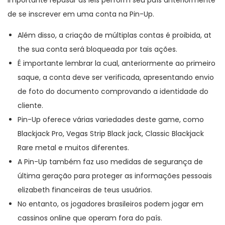
importante repasar as leis perform seu país anteriormente
de se inscrever em uma conta na Pin-Up.
Além disso, a criação de múltiplas contas é proibida, at
the sua conta será bloqueada por tais ações.
É importante lembrar la cual, anteriormente ao primeiro
saque, a conta deve ser verificada, apresentando envio
de foto do documento comprovando a identidade do
cliente.
Pin-Up oferece várias variedades deste game, como
Blackjack Pro, Vegas Strip Black jack, Classic Blackjack
Rare metal e muitos diferentes.
A Pin-Up também faz uso medidas de segurança de
última geração para proteger as informações pessoais
elizabeth financeiras de teus usuários.
No entanto, os jogadores brasileiros podem jogar em
cassinos online que operam fora do país.