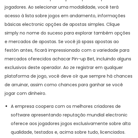
jogadores. Ao selecionar uma modalidade, você terá
acesso à lista sobre jogos em andamento, informações
básicas electronic opções de apostas simples. Clique
simply no nome do suceso para explorar também opções
e mercados de apostas. Se você já spass apostas ao
festón antes, ficará impressionado com a variedade para
mercados oferecidos achacar Pin-up Bet, incluindo alguns
exclusivos deste operador. Ao ze registrar em qualquer
plataforma de jogo, você deve oír que sempre há chances
de arruinar, assim como chances para ganhar se você
jogar com dinheiro.
A empresa coopera com os melhores criadores de
software apresentando reputação mundial electronic
oferece aos jogadores jogos exclusivamente sobre alta
qualidade, testados e, acima sobre tudo, licenciados.