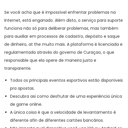
Se você acha que é impossível enfrentar problemas na
Internet, está enganado. Além disto, o serviço para suporte
funciona não só para deliberar problemas, mas também
para auxiliar em processos de cadastro, depósito e saque
de dinheiro, at the muito mais. A plataforma é licenciada e
regulamentada através do governo de Curaçao, o que
responsable que ela opere de maneira justa e
transparente.
Todos os principais eventos esportivos estão disponíveis
pra apostas.
Descubra asi como desfrutar de uma experiência única
de game online.
A única coisa é que a velocidade de levantamento é
diferente afin de diferentes cartões bancários.