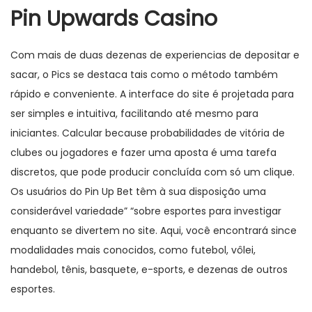
Pin Upwards Casino
Com mais de duas dezenas de experiencias de depositar e
sacar, o Pics se destaca tais como o método também
rápido e conveniente. A interface do site é projetada para
ser simples e intuitiva, facilitando até mesmo para
iniciantes. Calcular because probabilidades de vitória de
clubes ou jogadores e fazer uma aposta é uma tarefa
discretos, que pode producir concluída com só um clique.
Os usuários do Pin Up Bet têm à sua disposição uma
considerável variedade” “sobre esportes para investigar
enquanto se divertem no site. Aqui, você encontrará since
modalidades mais conocidos, como futebol, vôlei,
handebol, tênis, basquete, e-sports, e dezenas de outros
esportes.