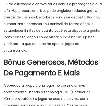
Outra estratégia é aproveitar os bônus e promoções o qual
a Pin-Up proporciona. Isso pode englobar rodadas grátis,
ofertas de cashback elizabeth bônus de depósito. Por fim,
é importante gerenciar teu bankroll de forma eficaz e
estabelecer limites de quanto você está disposto a gastar.
Com certeza, depois sobre visitar o cassino Pin-up bet,
você notará que aca não há apenas jogos de
circunstancia.
Bônus Generosos, Métodos
De Pagamento E Mais
A operadora proporciona jogos no cassino online,
normalmente usando a tecnologia RNG (Gerador de
Número Aleatório) e jogos no cassino ao vivo, com
croupiers humanos e máquinas reais. Os meios de