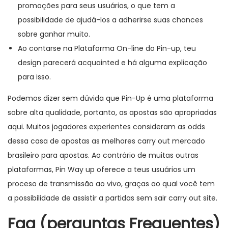
promoções para seus usuários, o que tem a
possibilidade de ajudá-los a adherirse suas chances
sobre ganhar muito.
Ao contarse na Plataforma On-line do Pin-up, teu
design parecerá acquainted e há alguma explicação
para isso.
Podemos dizer sem dúvida que Pin-Up é uma plataforma
sobre alta qualidade, portanto, as apostas são apropriadas
aqui. Muitos jogadores experientes consideram as odds
dessa casa de apostas as melhores carry out mercado
brasileiro para apostas. Ao contrário de muitas outras
plataformas, Pin Way up oferece a teus usuários um
proceso de transmissão ao vivo, graças ao qual você tem
a possibilidade de assistir a partidas sem sair carry out site.
Faq (perguntas Frequentes)