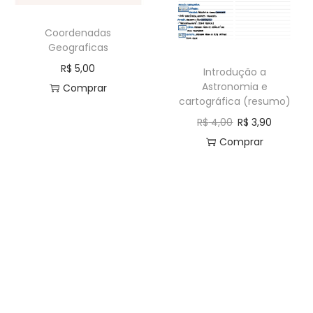
a
ú
Coordenadas
ç
d
Geograficas
ã
o
R$
5,00
Introdução a
o
Astronomia e
Comprar
cartográfica (resumo)
R$
4,00
R$
3,90
Comprar