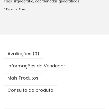
Tags:
#geografia
,
coordenadas geograficas
a
ú
Reportar Abuso
ç
d
ã
o
o
Avaliações (0)
Informações do Vendedor
Mais Produtos
Consulta do produto