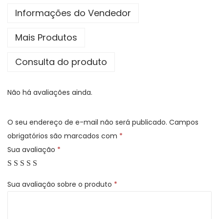
N
Informações do Vendedor
G
Mais Produtos
U
E
Consulta do produto
q
u
Não há avaliações ainda.
a
n
t
O seu endereço de e-mail não será publicado.
Campos
i
obrigatórios são marcados com
*
d
Sua avaliação
*
a
d
Sua avaliação sobre o produto
*
e