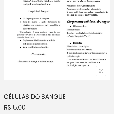
a
ú
ç
d
ã
o
o
CÉLULAS DO SANGUE
R$
5,00