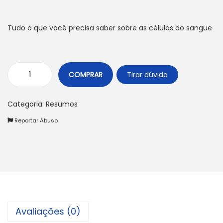
Tudo o que você precisa saber sobre as células do sangue
COMPRAR
Tirar dúvida
C
É
Categoria:
Resumos
L
Reportar Abuso
U
L
A
S
D
O
S
Avaliações (0)
A