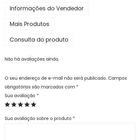
i
Informações do Vendedor
a
Mais Produtos
l
d
Consulta do produto
e
m
Não há avaliações ainda.
o
v
i
O seu endereço de e-mail não será publicado.
Campos
m
obrigatórios são marcados com
*
e
Sua avaliação
*
n
t
Sua avaliação sobre o produto
*
o
,
m