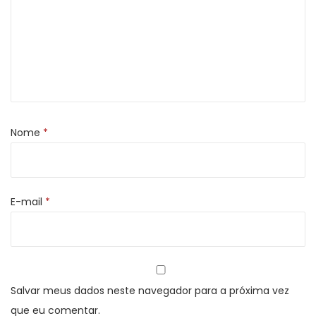
e
d
i
n
d
o
Nome
*
v
e
l
o
E-mail
*
c
i
d
a
Salvar meus dados neste navegador para a próxima vez
d
que eu comentar.
e