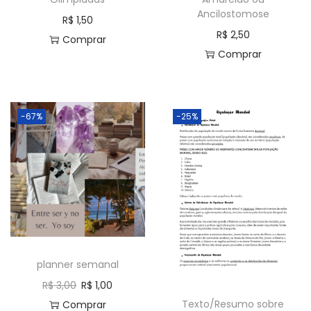
Ancilostomose
o
R$
1,50
R$
2,50
c
Comprar
Comprar
i
d
a
d
-67%
-25%
e
c
o
n
s
t
a
planner semanal
n
R$
3,00
R$
1,00
t
Texto/Resumo sobre
Comprar
e