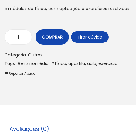
5 módulos de física, com aplicação e exercícios resolvidos
COMPRAR
Tirar dúvida
C
o
Categoria:
Outros
n
Tags:
#ensinomédio
,
#física
,
apostila
,
aula
,
exercicio
c
Reportar Abuso
e
i
t
o
i
n
i
Avaliações (0)
c