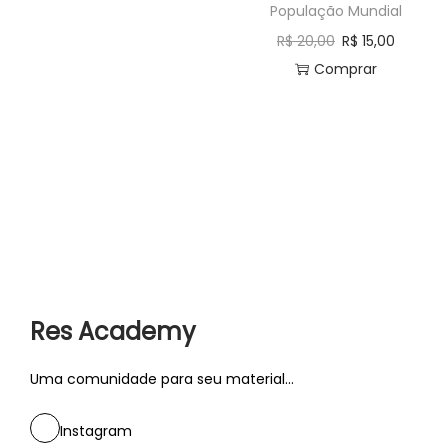
População Mundial
,
R$
20,00
R$
15,00
G
Comprar
r
á
f
i
c
o
n
o
m
Res Academy
o
v
Uma comunidade para seu material...
i
m
Instagram
e