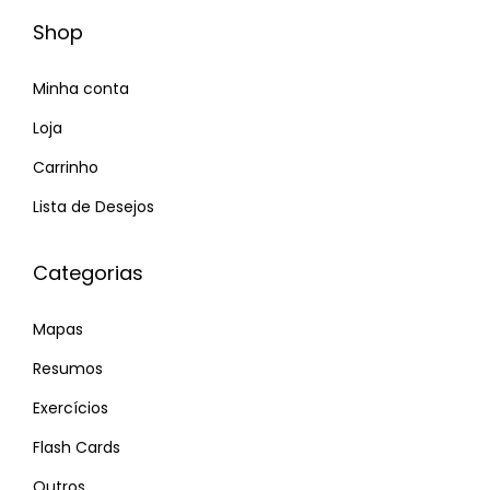
n
Shop
t
o
Minha conta
r
Loja
e
Carrinho
t
Lista de Desejos
i
l
í
Categorias
n
Mapas
e
o
Resumos
u
Exercícios
n
Flash Cards
i
f
Outros