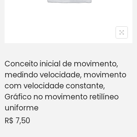
a
ú
ç
d
ã
o
o
Conceito inicial de movimento,
medindo velocidade, movimento
com velocidade constante,
Gráfico no movimento retilíneo
uniforme
R$
7,50