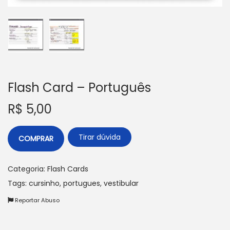
a
ú
ç
d
ã
o
o
Flash Card – Português
R$
5,00
Tirar dúvida
COMPRAR
Categoria:
Flash Cards
Tags:
cursinho
,
portugues
,
vestibular
Reportar Abuso