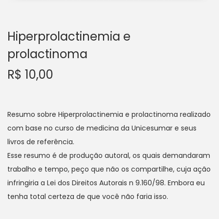
a
ú
ç
d
Hiperprolactinemia e
ã
o
o
prolactinoma
R$
10,00
Resumo sobre Hiperprolactinemia e prolactinoma realizado
com base no curso de medicina da Unicesumar e seus
livros de referência.
Esse resumo é de produção autoral, os quais demandaram
trabalho e tempo, peço que não os compartilhe, cuja ação
infringiria a Lei dos Direitos Autorais n 9.160/98. Embora eu
tenha total certeza de que você não faria isso.