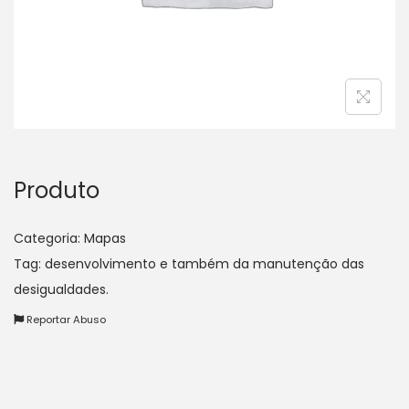
a
ú
ç
d
ã
o
o
Produto
Categoria:
Mapas
Tag:
desenvolvimento e também da manutenção das
desigualdades.
Reportar Abuso