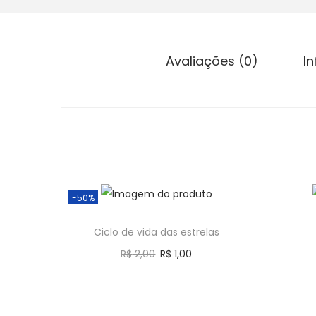
g
e
a
ú
ç
d
Avaliações (0)
I
ã
o
o
-50%
Ciclo de vida das estrelas
R$
2,00
R$
1,00
Comprar