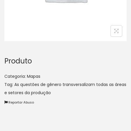
a
ú
ç
d
ã
o
o
Produto
Categoria:
Mapas
Tag:
As questões de gênero transversalizam todas as áreas
e setores da produção
Reportar Abuso