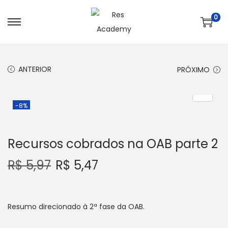
0
S
P
a
u
l
l
ANTERIOR
PRÓXIMO
t
a
a
r
r
p
-8%
p
a
a
r
Recursos cobrados na OAB parte 2
r
a
a
o
R$
5,97
R$
5,47
n
c
a
o
v
n
Resumo direcionado à 2ª fase da OAB.
e
t
g
e