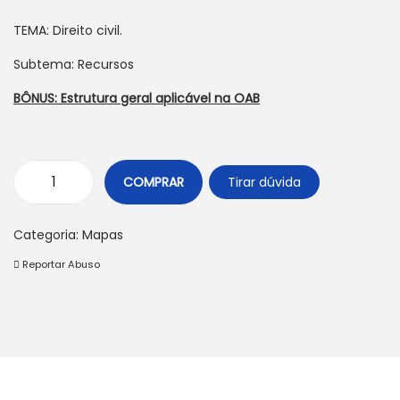
a
ú
TEMA: Direito civil.
ç
d
Subtema: Recursos
ã
o
BÔNUS: Estrutura geral aplicável na OAB
o
COMPRAR
Tirar dúvida
R
e
Categoria:
Mapas
c
Reportar Abuso
u
r
s
o
s
c