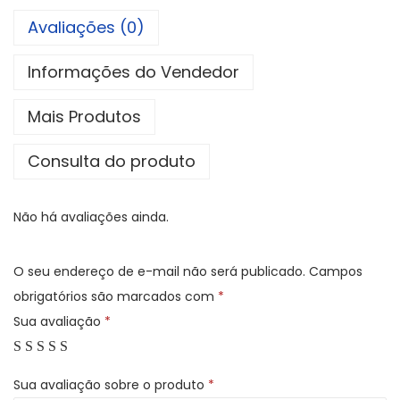
o
Avaliações (0)
b
r
Informações do Vendedor
a
Mais Produtos
d
o
Consulta do produto
s
n
Não há avaliações ainda.
a
O
A
O seu endereço de e-mail não será publicado.
Campos
B
obrigatórios são marcados com
*
p
Sua avaliação
*
a
r
Sua avaliação sobre o produto
*
t