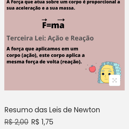
a
ú
ç
d
ã
o
o
Resumo das Leis de Newton
R$
2,00
R$
1,75