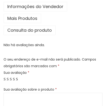
i
Informações do Vendedor
s
Mais Produtos
d
e
Consulta do produto
N
e
Não há avaliações ainda.
w
t
o
O seu endereço de e-mail não será publicado.
Campos
n
obrigatórios são marcados com
*
q
Sua avaliação
*
u
a
Sua avaliação sobre o produto
*
n
t
i