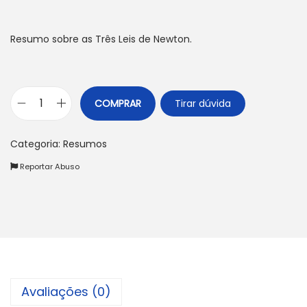
Resumo sobre as Três Leis de Newton.
COMPRAR
Tirar dúvida
R
e
Categoria:
Resumos
s
Reportar Abuso
u
m
o
d
a
s
L
Avaliações (0)
e