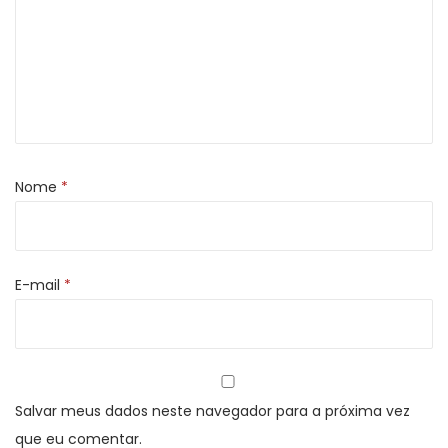
d
a
d
e
Nome
*
E-mail
*
Salvar meus dados neste navegador para a próxima vez
que eu comentar.