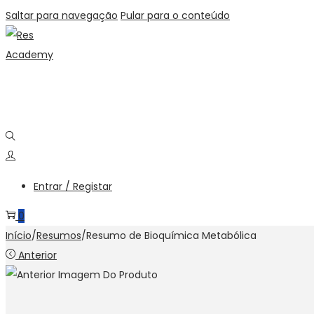
Saltar para navegação
Pular para o conteúdo
Entrar / Registar
0
Início
/
Resumos
/
Resumo de Bioquímica Metabólica
Anterior