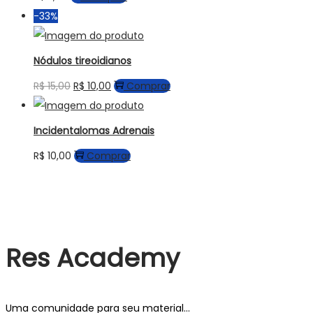
-33%
Nódulos tireoidianos
R$
15,00
R$
10,00
Comprar
Incidentalomas Adrenais
R$
10,00
Comprar
Res Academy
Uma comunidade para seu material...