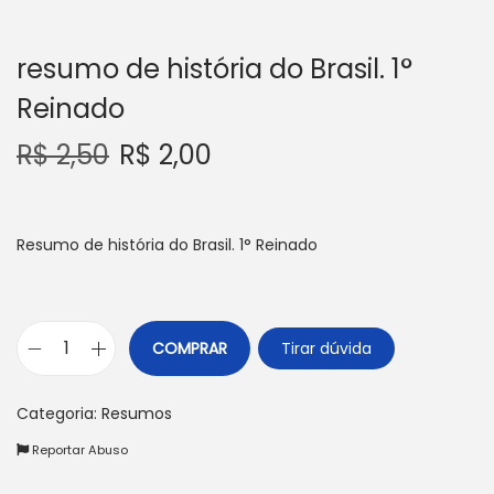
resumo de história do Brasil. 1°
Reinado
R$
2,50
R$
2,00
Resumo de história do Brasil. 1° Reinado
COMPRAR
Tirar dúvida
r
e
Categoria:
Resumos
s
Reportar Abuso
u
m