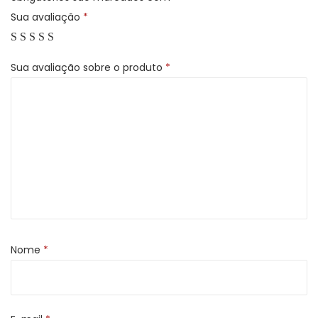
s
Sua avaliação
*
i
l
Sua avaliação sobre o produto
*
.
1
°
R
e
i
n
a
d
Nome
*
o
q
u
a