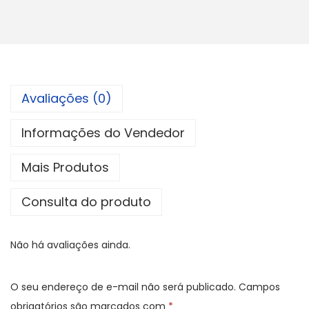
o
d
e
h
i
Avaliações (0)
s
t
Informações do Vendedor
ó
Mais Produtos
r
i
Consulta do produto
a
d
Não há avaliações ainda.
o
B
r
O seu endereço de e-mail não será publicado.
Campos
a
obrigatórios são marcados com
*