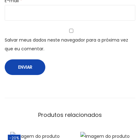
E-mail
*
n
t
i
d
Salvar meus dados neste navegador para a próxima vez
a
que eu comentar.
d
e
Produtos relacionados
-20%