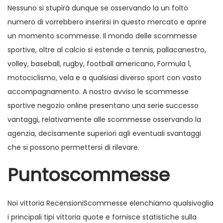
Nessuno si stupirà dunque se osservando la un folto
numero di vorrebbero inserirsi in questo mercato e aprire
un momento scommesse. Il mondo delle scommesse
sportive, oltre al calcio si estende a tennis, pallacanestro,
volley, baseball, rugby, football americano, Formula 1,
motociclismo, vela e a qualsiasi diverso sport con vasto
accompagnamento. A nostro avviso le scommesse
sportive negozio online presentano una serie successo
vantaggi, relativamente alle scommesse osservando la
agenzia, decisamente superiori agli eventuali svantaggi
che si possono permettersi di rilevare.
Puntoscommesse
Noi vittoria RecensioniScommesse elenchiamo qualsivoglia
i principali tipi vittoria quote e fornisce statistiche sulla