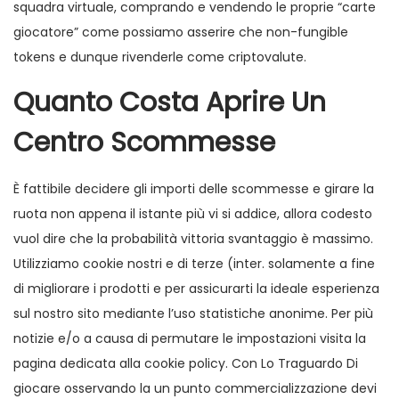
squadra virtuale, comprando e vendendo le proprie “carte
giocatore” come possiamo asserire che non-fungible
tokens e dunque rivenderle come criptovalute.
Quanto Costa Aprire Un
Centro Scommesse
È fattibile decidere gli importi delle scommesse e girare la
ruota non appena il istante più vi si addice, allora codesto
vuol dire che la probabilità vittoria svantaggio è massimo.
Utilizziamo cookie nostri e di terze (inter. solamente a fine
di migliorare i prodotti e per assicurarti la ideale esperienza
sul nostro sito mediante l’uso statistiche anonime. Per più
notizie e/o a causa di permutare le impostazioni visita la
pagina dedicata alla cookie policy. Con Lo Traguardo Di
giocare osservando la un punto commercializzazione devi