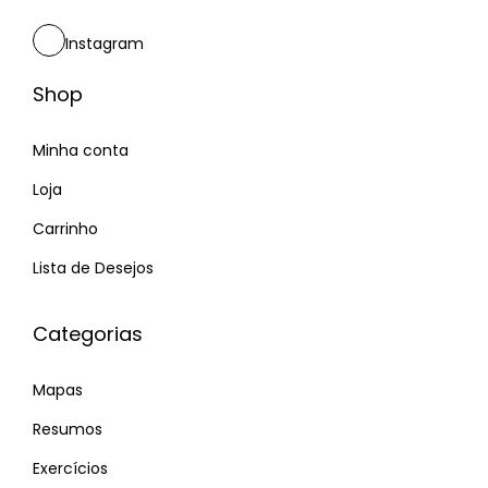
k
Instagram
e
r
Shop
,
Minha conta
S
l
Loja
o
Carrinho
t
Lista de Desejos
E
C
Categorias
a
s
Mapas
i
n
Resumos
ò
Exercícios