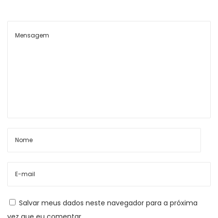
S
t
o
r
e
P
A
r
p
ó
p
x
A
i
F
m
i
o
n
p
e
o
D
Salvar meus dados neste navegador para a próxima
s
i
vez que eu comentar.
t
S