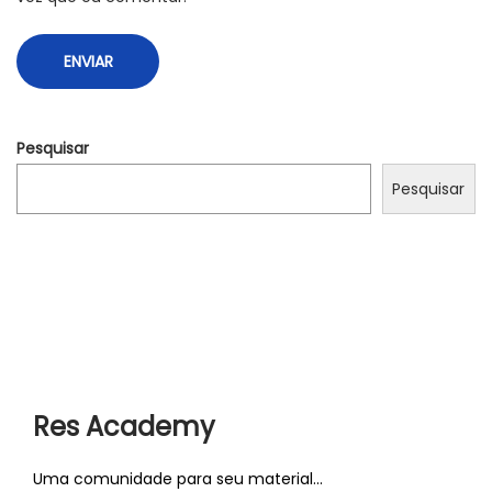
:
c
o
m
m
Pesquisar
e
s
Pesquisar
s
e
E
G
i
o
c
Res Academy
o
P
Uma comunidade para seu material...
o