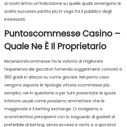
ai nostri lettori un’indicazione su quelle quale avvengono le
scelta successo partita più in voga fra il pubblico degli
interessati.
Puntoscommesse Casino –
Quale Ne È Il Proprietario
RecensioniScommesse ha la volontò di migliorare
l’esperienza dei giocatori fornendo suggerimenti concreti a
360 gradi in altezza su come giocare. Nel primo caso
vengono esposte le tipologie vittoria scommesse più
semplici, nel in questione a per tutti presentate le quote
inferiore usuali come possiamo ammettere che le
maggiorate e il betting exchange. Ci rivolgiamo a
scommettitori principianti con lo traguardo di guidarli al
preferibile al betting, senza eccessi e rischi, e a giocatori