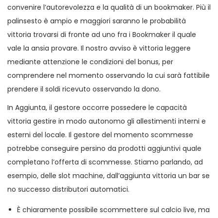
convenire l’autorevolezza e la qualità di un bookmaker. Più il
palinsesto è ampio e maggiori saranno le probabilità
vittoria trovarsi di fronte ad uno fra i Bookmaker il quale
vale la ansia provare. Il nostro avviso è vittoria leggere
mediante attenzione le condizioni del bonus, per
comprendere nel momento osservando la cui sarà fattibile
prendere il soldi ricevuto osservando la dono.
In Aggiunta, il gestore occorre possedere le capacità
vittoria gestire in modo autonomo gli allestimenti interni e
esterni del locale. Il gestore del momento scommesse
potrebbe conseguire persino da prodotti aggiuntivi quale
completano l’offerta di scommesse. Stiamo parlando, ad
esempio, delle slot machine, dall’aggiunta vittoria un bar se
no successo distributori automatici.
È chiaramente possibile scommettere sul calcio live, ma