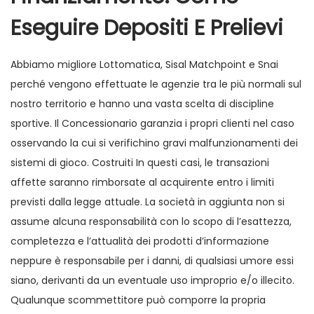
Eseguire Depositi E Prelievi
Abbiamo migliore Lottomatica, Sisal Matchpoint e Snai
perché vengono effettuate le agenzie tra le più normali sul
nostro territorio e hanno una vasta scelta di discipline
sportive. Il Concessionario garanzia i propri clienti nel caso
osservando la cui si verifichino gravi malfunzionamenti dei
sistemi di gioco. Costruiti In questi casi, le transazioni
affette saranno rimborsate al acquirente entro i limiti
previsti dalla legge attuale. La società in aggiunta non si
assume alcuna responsabilità con lo scopo di l’esattezza,
completezza e l’attualità dei prodotti d’informazione
neppure è responsabile per i danni, di qualsiasi umore essi
siano, derivanti da un eventuale uso improprio e/o illecito.
Qualunque scommettitore può comporre la propria