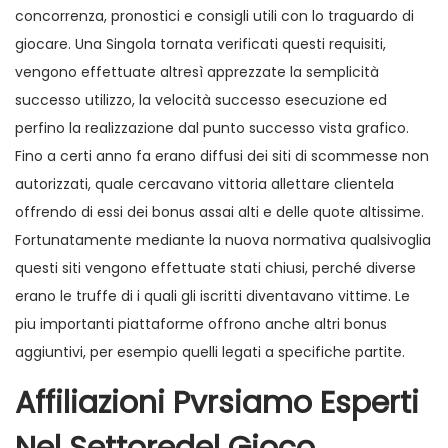
concorrenza, pronostici e consigli utili con lo traguardo di
giocare. Una Singola tornata verificati questi requisiti,
vengono effettuate altresì apprezzate la semplicità
successo utilizzo, la velocità successo esecuzione ed
perfino la realizzazione dal punto successo vista grafico.
Fino a certi anno fa erano diffusi dei siti di scommesse non
autorizzati, quale cercavano vittoria allettare clientela
offrendo di essi dei bonus assai alti e delle quote altissime.
Fortunatamente mediante la nuova normativa qualsivoglia
questi siti vengono effettuate stati chiusi, perché diverse
erano le truffe di i quali gli iscritti diventavano vittime. Le
piu importanti piattaforme offrono anche altri bonus
aggiuntivi, per esempio quelli legati a specifiche partite.
Affiliazioni Pvrsiamo Esperti