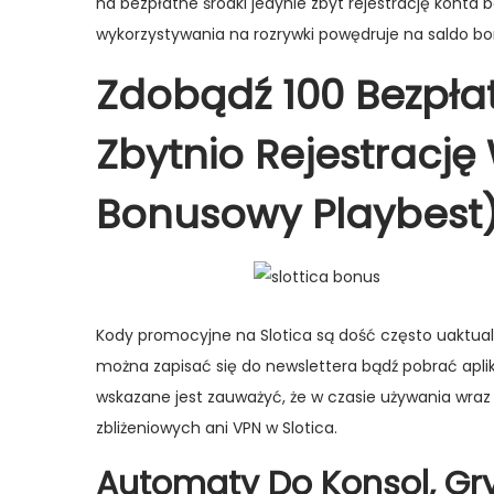
g
e
na bezpłatne środki jedynie zbyt rejestrację kont
m
m
a
ú
wykorzystywania na rozrywki powędruje na saldo b
ç
d
Zdobądź 100 Bezpła
ã
o
o
Zbytnio Rejestrację
Bonusowy Playbest
Kody promocyjne na Slotica są dość często uaktual
można zapisać się do newslettera bądź pobrać apl
wskazane jest zauważyć, że w czasie używania wraz 
zbliżeniowych ani VPN w Slotica.
Automaty Do Konsol, Gr