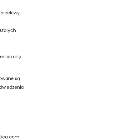
 przelewy
 stałych
zeniem się
sowane są
odwiedzenia
tica com.