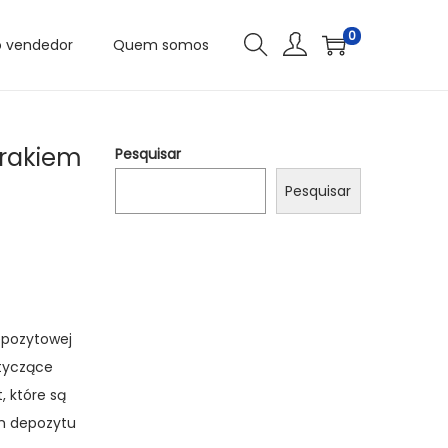
0
o vendedor
Quem somos
Brakiem
Pesquisar
Pesquisar
epozytowej
otyczące
, które są
em depozytu