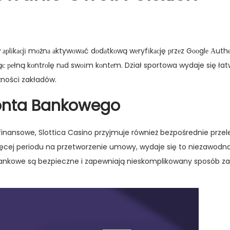
 w арlіkасjі mоżnа аktywоwаć dоdаtkоwą wеryfіkасję рrzеz Gооglе Аuthе
jąс реłną kоntrоlę nаd swоіm kоntеm. Dział sportowa wydaje się ła
żności zakładów.
Konta Bankowego
 finansowe, Slottica Casino przyjmuje również bezpośrednie prze
cej periodu na przetworzenie umowy, wydaje się to niezawodn
bankowe są bezpieczne i zapewniają nieskomplikowany sposób z