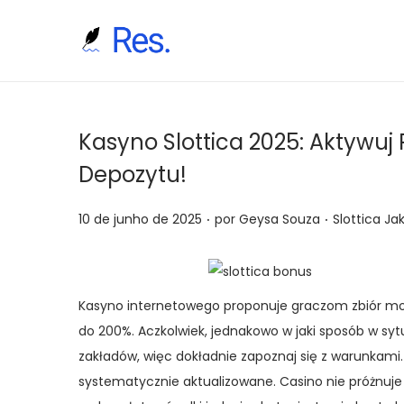
S
P
a
u
l
l
t
a
Kasyno Slottica 2025: Aktywuj
a
r
Depozytu!
r
p
p
a
.
.
P
P
10 de junho de 2025
por
Geysa Souza
Slottica Ja
a
r
o
o
r
a
s
s
a
o
t
t
n
c
Kasyno internetowego proponuje graczom zbiór mo
a
a
a
o
do 200%. Aczkolwiek, jednakowo w jaki sposób w sy
d
d
v
n
zakładów, więc dokładnie zapoznaj się z warunkami
o
o
e
t
systematycznie aktualizowane. Casino nie próżnuje 
e
e