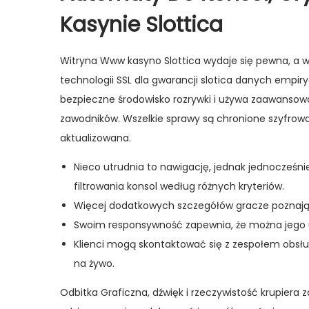
Kasynie Slottica
Witryna Www kasyno Slottica wydaje się pewna, a w
technologii SSL dla gwarancji
slotica
danych empirycz
bezpieczne środowisko rozrywki i używa zaawansow
zawodników. Wszelkie sprawy są chronione szyfrowa
aktualizowana.
Nieco utrudnia to nawigację, jednak jednocześn
filtrowania konsol według różnych kryteriów.
Więcej dodatkowych szczegółów gracze poznają w 
Swoim responsywność zapewnia, że można jego uż
Klienci mogą skontaktować się z zespołem obsług
na żywo.
Odbitka Graficzna, dźwięk i rzeczywistość krupiera