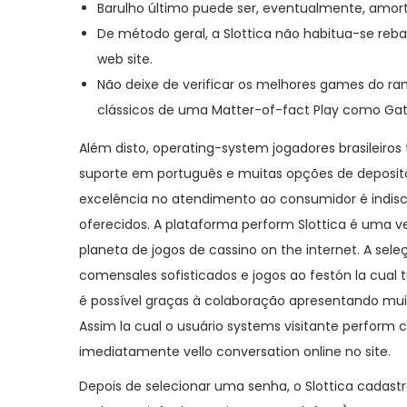
Barulho último puede ser, eventualmente, amo
De método geral, a Slottica não habitua-se reb
web site.
Não deixe de verificar os melhores games do ram
clássicos de uma Matter-of-fact Play como Gate
Além disto, operating-system jogadores brasileir
suporte em português e muitas opções de deposit
excelência no atendimento ao consumidor é indisc
oferecidos. A plataforma perform Slottica é uma v
planeta de jogos de cassino on the internet. A sele
comensales sofisticados e jogos ao festón la cual
é possível graças à colaboração apresentando mui
Assim la cual o usuário systems visitante perform
imediatamente vello conversation online no site.
Depois de selecionar uma senha, o Slottica cadas