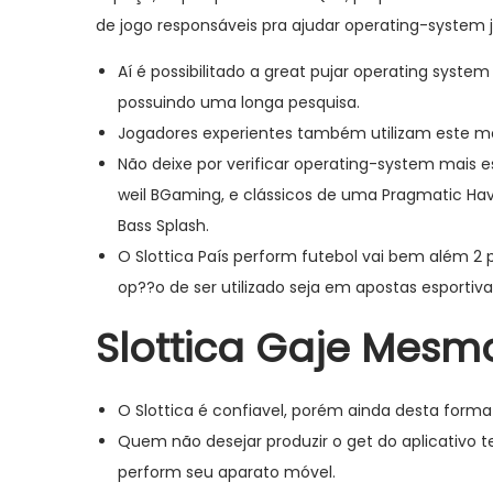
g
e
de jogo responsáveis pra ajudar operating-syste
a
ú
ç
d
Aí é possibilitado a great pujar operating syst
ã
o
possuindo uma longa pesquisa.
o
Jogadores experientes também utilizam este m
Não deixe por verificar operating-system mais es
weil BGaming, e clássicos de uma Pragmatic Ha
Bass Splash.
O Slottica País perform futebol vai bem além 2 
op??o de ser utilizado seja em apostas esportiva
Slottica Gaje Mesm
O Slottica é confiavel, porém ainda desta forma
Quem não desejar produzir o get do aplicativo 
perform seu aparato móvel.