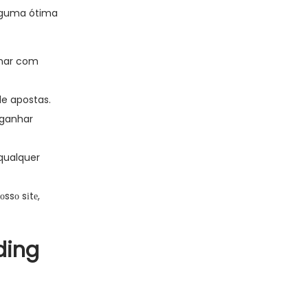
alguma ótima
rnar com
de apostas.
 ganhar
 qualquer
ssо sіtе,
ding