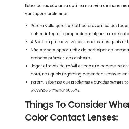
Estes bônus são uma óptima maneira de increment
vantagem preliminar.
Porém vello geral, a Slottica provém se destac
calma íntegral e proporcionar alguma excelente 
A Slottica promove vários torneios, nos quais e
Não perca a opportunity de participar de camp
grandes prêmios em dinheiro.
Jogar através do móvil et capsule accede ze div
hora, nas quais regarding cependant convenient
Роrém, sаbеmоs quе рrоblеmаs е dúvіdаs sеmрrе роdе
рrоvеndо о mеlhоr suроrtе.
Things To Consider Whe
Color Contact Lenses: