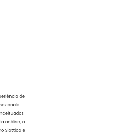
periência de
sazionale
onceituados
a análise, a
o Slottica e