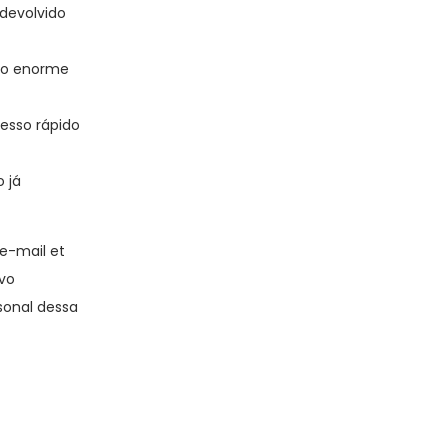
devolvido
ndo enorme
cesso rápido
 já
 e-mail et
ivo
sonal dessa