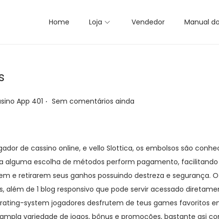
Home
Loja
Vendedor
Manual d
s
.
asino App 401
Sem comentários ainda
gador de cassino online, e vello Slottica, os embolsos são conhe
ita alguma escolha de métodos perform pagamento, facilitand
rem e retirarem seus ganhos possuindo destreza e segurança. O
s, além de 1 blog responsivo que pode servir acessado diretame
erating-system jogadores desfrutem de teus games favoritos 
 ampla variedade de jogos, bônus e promoções, bastante asi 