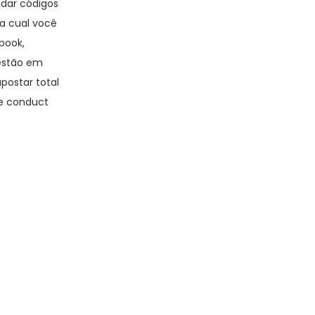
adar códigos
la cual você
book,
 estão em
postar total
 e conduct