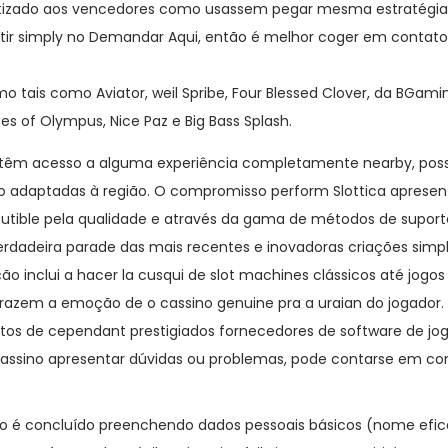
rtizado aos vencedores como usassem pegar mesma estratégia
atir simply no Demandar Aqui, então é melhor coger em contato 
o tais como Aviator, weil Spribe, Four Blessed Clover, da BGamin
s of Olympus, Nice Paz e Big Bass Splash.
os têm acesso a alguma experiência completamente nearby, pos
o adaptadas à região. O compromisso perform Slottica aprese
utible pela qualidade e através da gama de métodos de suport
erdadeira parade das mais recentes e inovadoras criações simp
ção inclui a hacer la cusqui de slot machines clássicos até jogos
 trazem a emoção de o cassino genuine pra a uraian do jogador
tos de cependant prestigiados fornecedores de software de jog
 cassino apresentar dúvidas ou problemas, pode contarse em co
tro é concluído preenchendo dados pessoais básicos (nome efic