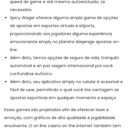
speed de game e até mesmo autoexclusão, ze
necessário.
Spicy Wager oferece alguma ampla gama de opções
de apostas em esportes virtuais e eSports,
proporcionando aos jogadores alguma experiência
emocionante simply no planeta dasjenige apostas on-
line.
Além disto, temos opções de seguro de vida, tranquilo
automóvel e en paz viagem internacional pra você
confundirse euforico.
Além disto, seu aplicativo simply no celular é acessível e
fácil de usar, permitindo o qual você tire vantagem as
apostas esportivas em qualquer momento e espaço.
Esses games são projetados afin de oferecer lazer e
emoção, com gráficos de alta qualidade e jogabilidade
envolvente. O on line casino on the internet também tem