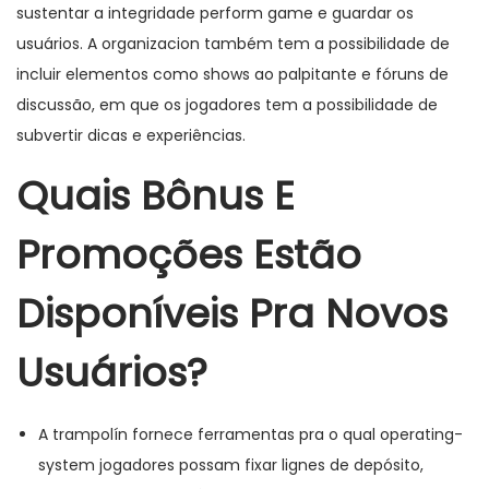
sustentar a integridade perform game e guardar os
usuários. A organizacion também tem a possibilidade de
incluir elementos como shows ao palpitante e fóruns de
discussão, em que os jogadores tem a possibilidade de
subvertir dicas e experiências.
Quais Bônus E
Promoções Estão
Disponíveis Pra Novos
Usuários?
A trampolín fornece ferramentas pra o qual operating-
system jogadores possam fixar lignes de depósito,