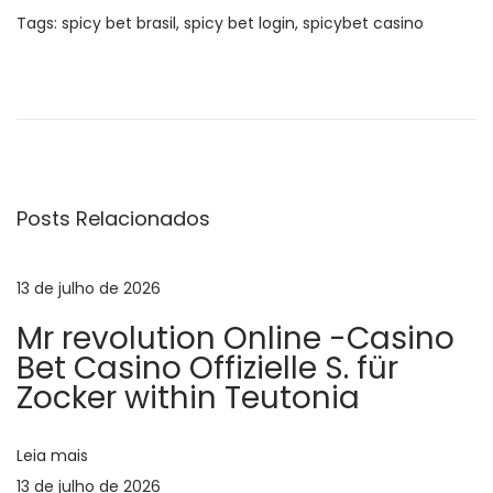
Tags
:
spicy bet brasil
,
spicy bet login
,
spicybet casino
N
P
D
o
o
a
s
w
t
n
v
a
l
n
o
Posts Relacionados
e
t
a
e
d
g
13 de julho de 2026
r
T
Mr revolution Online -Casino
i
y
a
Bet Casino Offizielle S. für
o
p
Zocker within Teutonia
r
i
ç
:
c
a
Leia mais
ã
l
13 de julho de 2026