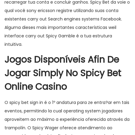
recarregar tua conta e concluir ganhos. Spicy Bet da voie o
qual você sony ericsson registre utilizando suas conta
existentes carry out Search engines systems Facebook.
Alguma dieses mais importantes características weil
interface carry out Spicy Gamble é a tua estrutura
intuitiva.
Jogos Disponíveis Afin De
Jogar Simply No Spicy Bet
Online Casino
O spicy bet sign in é o 1º andatura para ze entra?ar em tais
eventos, permitindo la cual operating system jogadores
aproveitem ao máximo a experiência oferecida através da
trampolín. O Spicy Wager oferece atendimento ao