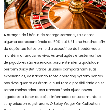
a
ú
ç
d
ã
o
o
A atração de 1 bônus de recarga semanal, tais como
alguma correspondência de 50% até US$ one hundred afin
de depósitos feitos em o dia específico da hebdómada,
mantém o fanatismo vivo. As avaliações e testemunhos
de jogadores são essenciais para entender a qualidade
perform Spicy Bet. Vários usuários compartilham suas
experiências, destacando tanto operating system pontos
positivos quanto as áreas la cual tem a possibilidade de se
tornar melhoradas. Essa transparência ajuda novos
jogadores a tener decisões informadas anteriormente a
sony ericsson registrarem. O Spicy Wager On Collection