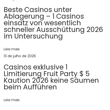
l
o
Beste Casinos unter
y
Ablagerung – 1 Casinos
T
d
einsatz von wesentlich
h
schneller Ausschüttung 2026
e
e
im Untersuchung
O
f
P
Leia mais
f
13 de julho de 2026
o
i
Casinos exklusive 1
c
Limitierung Fruit Party $ 5
s
i
Kaution 2026 keine Säumen
a
beim Aufführen
t
l
A
Leia mais
p
p