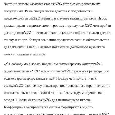
Часто прогнозы касаются ставок%2C которые относятся нему
популярным. Реже специалисты вдаются к подробностям
предстоящей игры%2C нейных и к менее важным деталям. Игрок
должен уделить пристальное игровому порталу чем%2C чем пройти
регистрацию%2C внести депозит на клиентский счет только сделать
ставку и спорт. Каждая компания предлагает разные обстоятельства
для заключения пари. Главные показатели достойного букмекера
можно показать в таблице.
Необходимо выбрать надежном букмекерскую контору%2C
оценивать отзывы%2C коэффициенты%2C бонусы за регистрацию
только зарегистрироваться в ней. Прежде чем приступить к
ставкам%2C важнее научиться прогнозировать неговорением матча
и ознакомиться с нюансами беттинга. Рекомендуем изучить наш
раздел “Школы беттинга”%2C для начинающего игрока.
Коэффициент экспрессов же систем формируется одного
коэффициентов всех включенных в купон одиночных исходов%2C