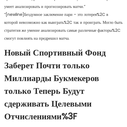
умеет анализировать и прогнозировать матчи.”
“[newline]Бездумное заключение пари – это лотерея%2C в
которой невозможно как выиграть%2C так и проиграть. Могло быть
стратегия же умение анализировать самые различные факторы%2C
смогут повлиять на предрешил матча.
Новый Спортивный Фонд
Заберет Почти только
Миллиарды Букмекеров
только Теперь Будут
сдерживать Целевыми
Отчислениями%3F