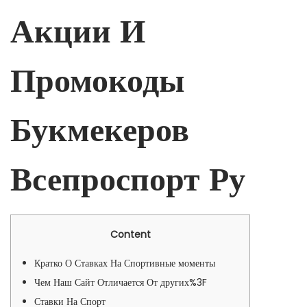
Акции И
Промокоды
Букмекеров
Всепроспорт Ру
Content
Кратко О Ставках На Спортивные моменты
Чем Наш Сайт Отличается От других%3F
Ставки На Спорт