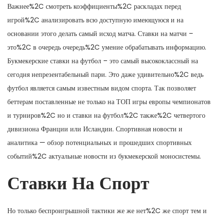
Важнее%2C смотреть коэффициенты%2C раскладах перед
игрой%2C анализировать всю доступную имеющуюся и на
основании этого делать самый исход матча. Ставки на матчи –
это%2C в очередь очередь%2C умение обрабатывать информацию.
Букмекерские ставки на футбол – это самый высококлассный на
сегодня непрезентабельный пари. Это даже удивительно%2C ведь
футбол является самым известным видом спорта. Так позволяет
беттерам поставленные не только на ТОП игры европы чемпионатов
и турниров%2C но и ставки на футбол%2C также%2C четвертого
дивизиона Франции или Исландии. Спортивная новости и
аналитика — обзор потенциальных и прошедших спортивных
событий%2C актуальные новости из букмекерской моносистемы.
Ставки На Спорт
Но только беспроигрышной тактики же же нет%2C же спорт тем и