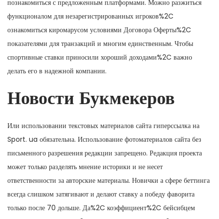
познакомиться с предложенным платформами. Можно разжиться
функционалом для незарегистрированных игроков%2C
ознакомиться киромарусом условиями Договора Оферты%2C
показателями для транзакций и многим единственным. Чтобы
спортивные ставки приносили хороший доходами%2C важно
делать его в надежной компании.
Новости Букмекеров
Или использовании текстовых материалов сайта гиперссылка на
Sport. ua обязательна. Использование фотоматериалов сайта без
письменного разрешения редакции запрещено. Редакция проекта
может только разделять мнение историки и не несет
ответственности за авторские материалы. Новички а сфере беттинга
всегда слишком затягивают и делают ставку а победу фаворита
только после 70 дольше. Да%2C коэффициент%2C бейсибцем