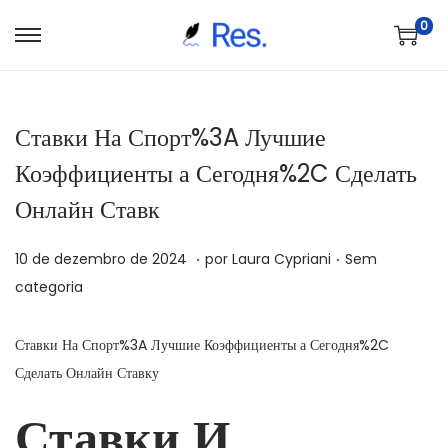
0
S
P
a
u
l
l
Ставки На Спорт%3A Лучшие
t
a
a
r
Коэффициенты а Сегодня%2C Сделать
r
p
Онлайн Ставк
p
a
a
r
.
.
P
P
1
10 de dezembro de 2024
por
Laura Cypriani
Sem
r
a
o
o
1
categoria
a
o
s
s
d
n
c
t
t
e
Ставки На Спорт%3A Лучшие Коэффициенты а Сегодня%2C
a
o
a
a
d
Сделать Онлайн Ставку
v
n
d
d
e
e
t
Ставки И
o
o
z
g
e