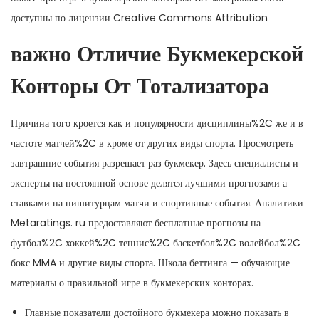
доступны по лицензии Creative Commons Attribution
важно Отличие Букмекерской
Конторы От Тотализатора
Причина того кроется как и популярности дисциплины%2C же и в
частоте матчей%2C в кроме от других виды спорта. Просмотреть
завтрашние события разрешает раз букмекер. Здесь специалисты и
эксперты на постоянной основе делятся лучшими прогнозами а
ставками на нишитурцам матчи и спортивные события. Аналитики
Metaratings. ru предоставляют бесплатные прогнозы на
футбол%2C хоккей%2C теннис%2C баскетбол%2C волейбол%2C
бокс MMA и другие виды спорта. Школа беттинга — обучающие
материалы о правильной игре в букмекерских конторах.
Главные показатели достойного букмекера можно показать в