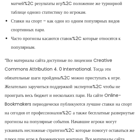
матчей%2C результаты игр%2C положение же турнирной
таблице одноиз статистику по игрокам.
Ставки на спорт – как один из одним популярных видов
спортивных пари.
Часто прогнозы касаются ставок%2C которые относятся к
популярным.
“Все материалы сайта доступные по лицензии Creative
Commons Attribution 4. 0 International. Тогда эти
обязательные шаги пройдены%2C можно приступать к игре.
Желательно заручиться поддержкой экспертов%2C чтобы не
проиграть весь бюджет и нескольких пари. На сайте Online-
Bookmakers периодически публикуются лучшие ставки на спорт
на сегодня от профессионалов%2C а также бесплатные развернутые
прогнозы на популярные события. Начавшие игроки могут
усваивать несложные стратегии%2C которые помогут оставаться же
плюсе при игре в букмекерских конторах. Все материалы сайта