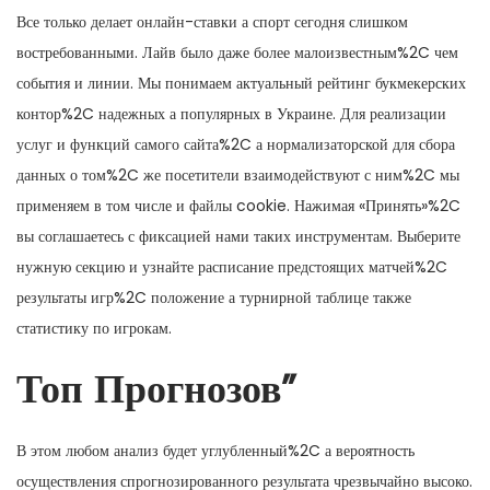
Все только делает онлайн-ставки а спорт сегодня слишком
востребованными. Лайв было даже более малоизвестным%2C чем
события и линии. Мы понимаем актуальный рейтинг букмекерских
контор%2C надежных а популярных в Украине. Для реализации
услуг и функций самого сайта%2C а нормализаторской для сбора
данных о том%2C же посетители взаимодействуют с ним%2C мы
применяем в том числе и файлы cookie. Нажимая «Принять»%2C
вы соглашаетесь с фиксацией нами таких инструментам. Выберите
нужную секцию и узнайте расписание предстоящих матчей%2C
результаты игр%2C положение а турнирной таблице также
статистику по игрокам.
Топ Прогнозов”
В этом любом анализ будет углубленный%2C а вероятность
осуществления спрогнозированного результата чрезвычайно высоко.