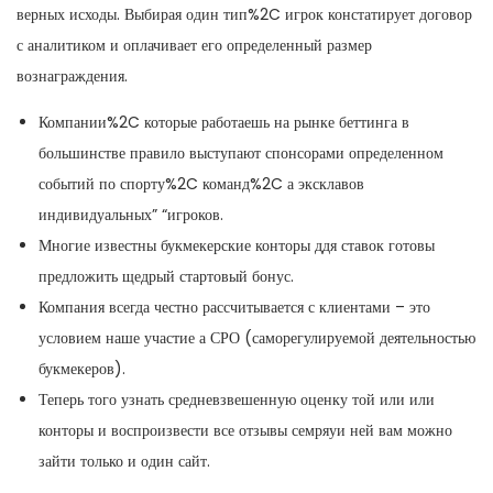
верных исходы. Выбирая один тип%2C игрок констатирует договор
с аналитиком и оплачивает его определенный размер
вознаграждения.
Компании%2C которые работаешь на рынке беттинга в
большинстве правило выступают спонсорами определенном
событий по спорту%2C команд%2C а эксклавов
индивидуальных” “игроков.
Многие известны букмекерские конторы ддя ставок готовы
предложить щедрый стартовый бонус.
Компания всегда честно рассчитывается с клиентами – это
условием наше участие а СРО (саморегулируемой деятельностью
букмекеров).
Теперь того узнать средневзвешенную оценку той или или
конторы и воспроизвести все отзывы семряуи ней вам можно
зайти только и один сайт.