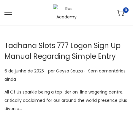
0
S
P
a
u
l
l
t
a
Tadhana Slots 777 Logon Sign Up
a
r
Manual Regarding Simple Entry
r
p
p
a
.
.
P
6 de junho de 2025
por
Geysa Souza
Sem comentários
a
r
o
ainda
r
a
s
a
o
All Of Us sparkle being a top-tier on-line wagering centre,
t
n
c
critically acclaimed for our around the world presence plus
a
a
o
diverse…
d
v
n
o
e
t
e
g
e