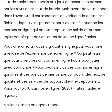
jeux de table traditionnels aux jeux de hasard, en passant
par les slots et les jeux de loterie. Mais avant de vous lancer
dans l’aventure, il est important de vérifier si le casino est
fiable et légal. C’est pourquoi nous avons sélectionné les
casinos en ligne qui ont une réputation solide et qui sont
réglementés par des autorités de jeu en ligne fiables.
Vous cherchez un casino gratuit en ligne pour vous faire
une idée de l’expérience de jeu en ligne ? Ou peut-être
que vous cherchez un casino en ligne fiable pour jouer
avec confiance ? Nous avons inclus des casinos en ligne
qui offrent des bonus de bienvenue attractifs, des jeux de
qualité et des services de support client exceptionnels.
Voici nos top 10 casinos en ligne (2025) – sites fiables et
légaux :
Meilleur Casino en Ligne France