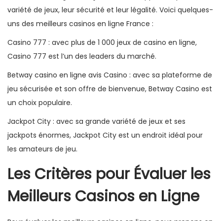
variété de jeux, leur sécurité et leur légalité. Voici quelques-
uns des meilleurs casinos en ligne France :
Casino 777 : avec plus de 1 000 jeux de casino en ligne,
Casino 777 est l’un des leaders du marché.
Betway
casino en ligne avis
Casino : avec sa plateforme de
jeu sécurisée et son offre de bienvenue, Betway Casino est
un choix populaire.
Jackpot City : avec sa grande variété de jeux et ses
jackpots énormes, Jackpot City est un endroit idéal pour
les amateurs de jeu.
Les Critères pour Évaluer les
Meilleurs Casinos en Ligne