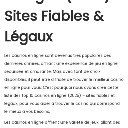
Sites Fiables &
Légaux
Les casinos en ligne sont devenus très populaires ces
dernières années, offrant une expérience de jeu en ligne
sécurisée et amusante. Mais avec tant de choix
disponibles, il peut être difficile de trouver le meilleur casino
en ligne pour vous. C’est pourquoi nous avons créé cette
liste des top 10 casinos en ligne (2025) – sites fiables et
légaux, pour vous aider à trouver le casino qui correspond
le mieux à vos besoins.
Les casinos en ligne offrent une variété de jeux, allant des