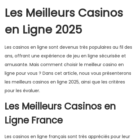
Les Meilleurs Casinos
en Ligne 2025
Les casinos en ligne sont devenus très populaires au fil des
ans, offrant une expérience de jeu en ligne sécurisée et
amusante. Mais comment choisir le meilleur casino en
ligne pour vous ? Dans cet article, nous vous présenterons
les meilleurs casinos en ligne 2025, ainsi que les critères
pour les évaluer.
Les Meilleurs Casinos en
Ligne France
Les casinos en ligne français sont très appréciés pour leur