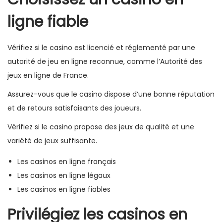
ligne fiable
Vérifiez si le casino est licencié et réglementé par une
autorité de jeu en ligne reconnue, comme l’Autorité des
jeux en ligne de France.
Assurez-vous que le casino dispose d’une bonne réputation
et de retours satisfaisants des joueurs.
Vérifiez si le casino propose des jeux de qualité et une
variété de jeux suffisante.
Les casinos en ligne français
Les casinos en ligne légaux
Les casinos en ligne fiables
Privilégiez les casinos en