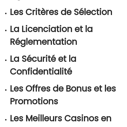
a
ú
d
Les Critères de Sélection
ç
d
e
ã
o
2
La Licenciation et la
o
0
Réglementation
2
5
La Sécurité et la
Confidentialité
Les Offres de Bonus et les
Promotions
Les Meilleurs Casinos en