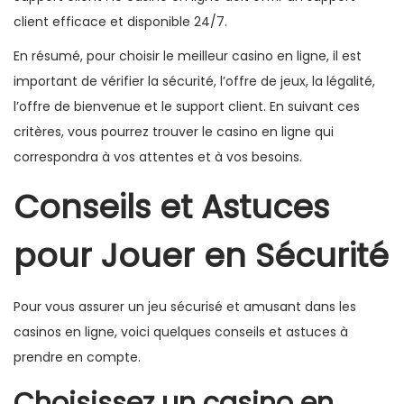
client efficace et disponible 24/7.
En résumé, pour choisir le meilleur casino en ligne, il est
important de vérifier la sécurité, l’offre de jeux, la légalité,
l’offre de bienvenue et le support client. En suivant ces
critères, vous pourrez trouver le casino en ligne qui
correspondra à vos attentes et à vos besoins.
Conseils et Astuces
pour Jouer en Sécurité
Pour vous assurer un jeu sécurisé et amusant dans les
casinos en ligne, voici quelques conseils et astuces à
prendre en compte.
Choisissez un casino en