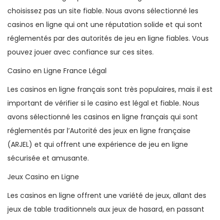
choisissez pas un site fiable. Nous avons sélectionné les
casinos en ligne qui ont une réputation solide et qui sont
réglementés par des autorités de jeu en ligne fiables. Vous
pouvez jouer avec confiance sur ces sites.
Casino en Ligne France Légal
Les casinos en ligne français sont très populaires, mais il est
important de vérifier si le casino est légal et fiable. Nous
avons sélectionné les casinos en ligne français qui sont
réglementés par l’Autorité des jeux en ligne française
(ARJEL) et qui offrent une expérience de jeu en ligne
sécurisée et amusante.
Jeux Casino en Ligne
Les casinos en ligne offrent une variété de jeux, allant des
jeux de table traditionnels aux jeux de hasard, en passant