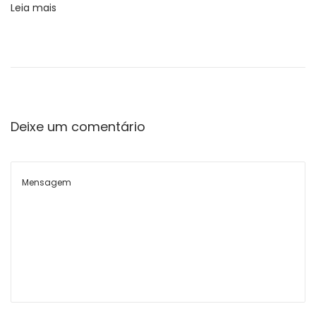
Leia mais
s
i
n
o
I
n
Deixe um comentário
T
y
p
i
c
a
l
l
y
T