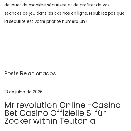
de jouer de manière sécurisée et de profiter de vos
séances de jeu dans les casinos en ligne. N’oubliez pas que
la sécurité est votre priorité numéro un !
N
P
Y
o
o
a
s
u
t
r
v
a
O
Posts Relacionados
n
w
e
t
n
e
T
13 de julho de 2026
g
r
r
Mr revolution Online -Casino
i
u
a
Bet Casino Offizielle S. für
o
s
Zocker within Teutonia
r
t
ç
:
e