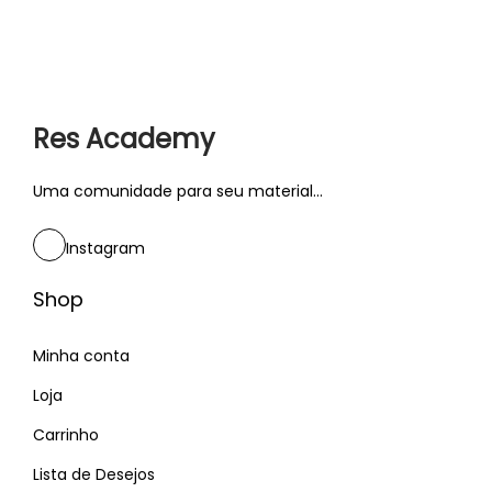
x
y
i
a
m
r
o
O
Res Academy
p
n
o
l
Uma comunidade para seu material...
s
i
t
n
Instagram
:
e
Shop
C
a
Minha conta
s
Loja
i
n
Carrinho
o
Lista de Desejos
é