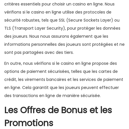
critères essentiels pour choisir un casino en ligne. Nous
vérifions si le casino en ligne utilise des protocoles de
sécurité robustes, tels que SSL (Secure Sockets Layer) ou
TLS (Transport Layer Security), pour protéger les données
des joueurs. Nous nous assurons également que les
informations personnelles des joueurs sont protégées et ne
sont pas partagées avec des tiers.
En outre, nous vérifions si le casino en ligne propose des
options de paiement sécurisées, telles que les cartes de
crédit, les virements bancaires et les services de paiement
en ligne. Cela garantit que les joueurs peuvent effectuer
des transactions en ligne de manière sécurisée.
Les Offres de Bonus et les
Promotions