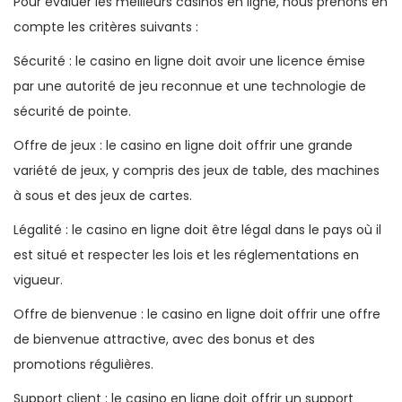
Pour évaluer les meilleurs casinos en ligne, nous prenons en
compte les critères suivants :
Sécurité : le casino en ligne doit avoir une licence émise
par une autorité de jeu reconnue et une technologie de
sécurité de pointe.
Offre de jeux : le casino en ligne doit offrir une grande
variété de jeux, y compris des jeux de table, des machines
à sous et des jeux de cartes.
Légalité : le casino en ligne doit être légal dans le pays où il
est situé et respecter les lois et les réglementations en
vigueur.
Offre de bienvenue : le casino en ligne doit offrir une offre
de bienvenue attractive, avec des bonus et des
promotions régulières.
Support client : le casino en ligne doit offrir un support