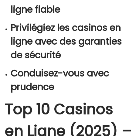
ligne fiable
Privilégiez les casinos en
ligne avec des garanties
de sécurité
Conduisez-vous avec
prudence
Top 10 Casinos
en Ligne (2025) –