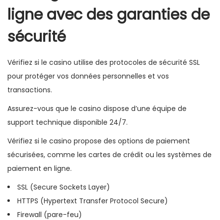
ligne avec des garanties de
sécurité
Vérifiez si le casino utilise des protocoles de sécurité SSL
pour protéger vos données personnelles et vos
transactions.
Assurez-vous que le casino dispose d’une équipe de
support technique disponible 24/7.
Vérifiez si le casino propose des options de paiement
sécurisées, comme les cartes de crédit ou les systèmes de
paiement en ligne.
SSL (Secure Sockets Layer)
HTTPS (Hypertext Transfer Protocol Secure)
Firewall (pare-feu)