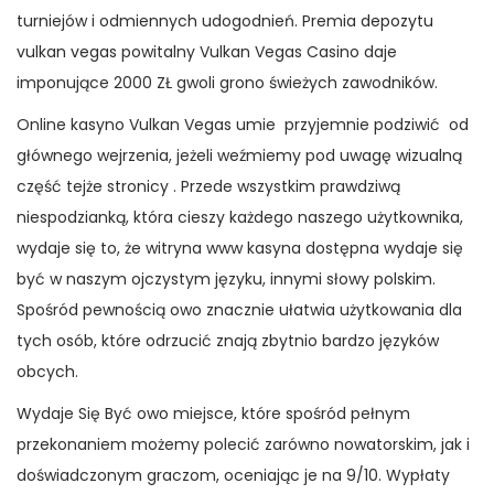
turniejów i odmiennych udogodnień. Premia
depozytu
vulkan vegas
powitalny Vulkan Vegas Casino daje
imponujące 2000 ZŁ gwoli grono świeżych zawodników.
Online kasyno Vulkan Vegas umie przyjemnie podziwić od
głównego wejrzenia, jeżeli weźmiemy pod uwagę wizualną
część tejże stronicy . Przede wszystkim prawdziwą
niespodzianką, która cieszy każdego naszego użytkownika,
wydaje się to, że witryna www kasyna dostępna wydaje się
być w naszym ojczystym języku, innymi słowy polskim.
Spośród pewnością owo znacznie ułatwia użytkowania dla
tych osób, które odrzucić znają zbytnio bardzo języków
obcych.
Wydaje Się Być owo miejsce, które spośród pełnym
przekonaniem możemy polecić zarówno nowatorskim, jak i
doświadczonym graczom, oceniając je na 9/10. Wypłaty