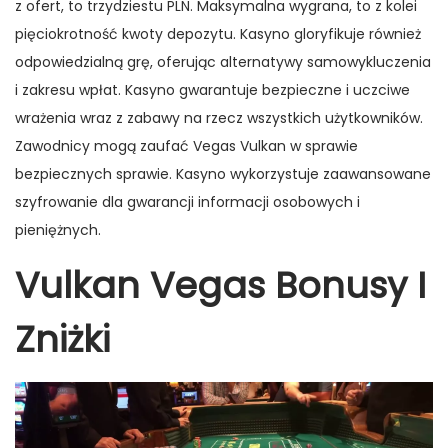
z ofert, to trzydziestu PLN. Maksymalna wygrana, to z kolei
pięciokrotność kwoty depozytu. Kasyno gloryfikuje również
odpowiedzialną grę, oferując alternatywy samowykluczenia
i zakresu wpłat. Kasyno gwarantuje bezpieczne i uczciwe
wrażenia wraz z zabawy na rzecz wszystkich użytkowników.
Zawodnicy mogą zaufać Vegas Vulkan w sprawie
bezpiecznych sprawie. Kasyno wykorzystuje zaawansowane
szyfrowanie dla gwarancji informacji osobowych i
pieniężnych.
Vulkan Vegas Bonusy I
Zniżki