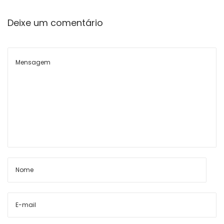
o
Deixe um comentário
6
0
0
0
P
l
n
O
f
i
c
j
a
l
n