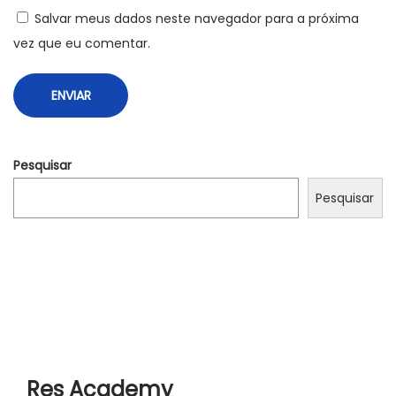
Salvar meus dados neste navegador para a próxima
a
vez que eu comentar.
W
i
t
r
y
Pesquisar
n
a
Pesquisar
W
w
w
P
L
r
e
ó
a
x
d
Res Academy
i
i