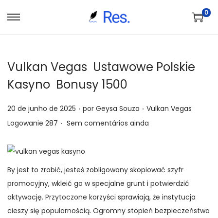
0
S
P
a
u
l
l
Vulkan Vegas ️ Ustawowe Polskie
t
a
a
r
Kasyno ️ Bonusy 1500
r
p
.
.
p
a
P
P
20 de junho de 2025
por
Geysa Souza
Vulkan Vegas
a
r
.
o
o
Logowanie 287
Sem comentários ainda
r
a
s
s
a
o
t
t
n
c
a
a
By jest to zrobić, jesteś zobligowany skopiować szyfr
a
o
d
d
promocyjny, wkleić go w specjalne grunt i potwierdzić
v
n
o
o
aktywację. Przytoczone korzyści sprawiają, że instytucja
e
t
e
e
cieszy się popularnością. Ogromny stopień bezpieczeństwa
g
e
m
m