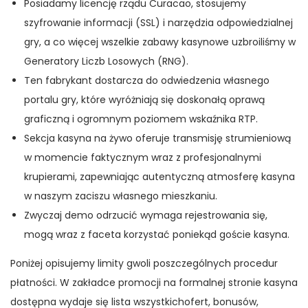
Posiadamy licencję rządu Curacao, stosujemy
szyfrowanie informacji (SSL) i narzędzia odpowiedzialnej
gry, a co więcej wszelkie zabawy kasynowe uzbroiliśmy w
Generatory Liczb Losowych (RNG).
Ten fabrykant dostarcza do odwiedzenia własnego
portalu gry, które wyróżniają się doskonałą oprawą
graficzną i ogromnym poziomem wskaźnika RTP.
Sekcja kasyna na żywo oferuje transmisję strumieniową
w momencie faktycznym wraz z profesjonalnymi
krupierami, zapewniając autentyczną atmosferę kasyna
w naszym zaciszu własnego mieszkaniu.
Zwyczaj demo odrzucić wymaga rejestrowania się,
mogą wraz z faceta korzystać poniekąd goście kasyna.
Poniżej opisujemy limity gwoli poszczególnych procedur
płatności. W zakładce promocji na formalnej stronie kasyna
dostępna wydaje się lista wszystkichofert, bonusów,