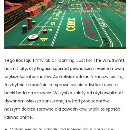
Tego Rodzaju firmy jak CT Gaming, Just For The Win, Swintt,
nolimit city, czy Fugaso spośród pewnością niewiele mówią
większości internautów. Aczkolwiek odrzucić znaczy jest to,
że zbytnio kilkanaście lat sprawa się nie odwróci i owo te
banki będą na szczycie. Wszystko zależy od użytkowników i
dywanom większa konkurencja wśród producentów,
naszym dobrze zarówno dla zawodników, w jaki to sposób i
kasyna online.
Vulkan Vegas to arkadia dla internautów, oferujący