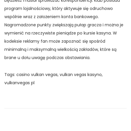
będziesz musiał sprawdzać korespondencji. Klub posiada
program lojalnościowy, który aktywuje się odruchowo
wspólnie wraz z założeniem konta bankowego.
Nagromadzone punkty zwiększają pułap gracza i można je
wymienić na rzeczywiste pieniądze po kursie kasyna. W
kodeksie reklamy fan może zapoznać się spośród
minimalną i maksymalną wielkością zakładów, które są
brane u dołu uwagę podczas obstawiania.
Tags
:
casino vulkan vegas
,
vulkan vegas kasyno
,
vulkanvegas pl
N
P
L
o
o
a
s
g
t
o
v
a
w