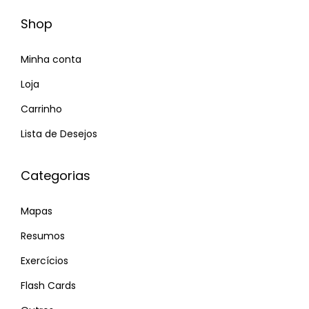
o
o
s
P
Shop
t
o
:
Minha conta
g
l
Loja
ą
Carrinho
d
Lista de Desejos
y
P
Categorias
r
e
Mapas
m
i
Resumos
a
Exercícios
D
Flash Cards
o