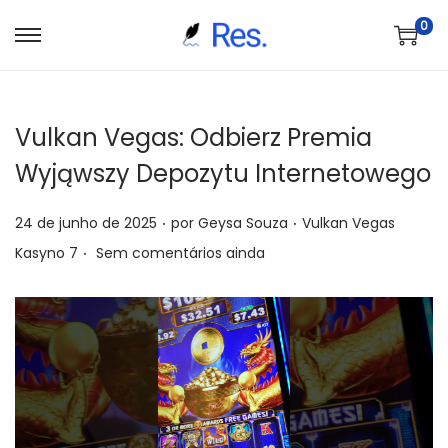
0
S
P
a
u
l
l
Vulkan Vegas: Odbierz Premia
t
a
a
r
Wyjąwszy Depozytu Internetowego
r
p
.
.
p
a
P
P
24 de junho de 2025
por
Geysa Souza
Vulkan Vegas
a
r
.
o
o
Kasyno 7
Sem comentários ainda
r
a
s
s
a
o
t
t
n
c
a
a
a
o
d
d
v
n
o
o
e
t
e
e
g
e
m
m