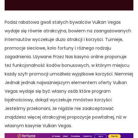
Podaż rabatowa gwoli stałych bywalców Vulkan Vegas
wydaje się równie atrakcyjna, bowiem na zaangażowanych
internautów wyczekuje dużo atrakcji i korzyści. Turnieje,
promocje sieciowe, koło fortuny i różnego rodzaju
zagadnienia. Używane Przez Nas kasyno online proponuje
też funkcjonalność kodów bonusowych, w którym miejscu
każdy szyfr promocji umożliwia wyjątkowe korzyści. Niemniej
Jednak jednak najważniejszym elementem oferty Vulkan
Vegas wydaje się być własny
osób które
program
lojalnościowy, dokąd wyczekuje mnóstwo korzyści.
Jesteśmy przekonani, że nigdzie nie zaakceptować
znajdziesz więcej atrakcyjnej propozycje powitalnej, niż w
własnym kasynie Vulkan Vegas.