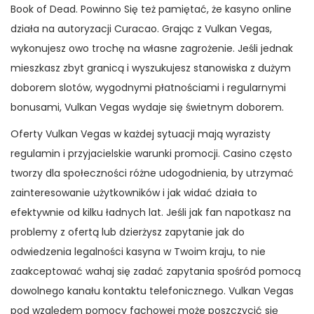
Book of Dead. Powinno Się też pamiętać, że kasyno online
działa na autoryzacji Curacao. Grając z Vulkan Vegas,
wykonujesz owo trochę na własne zagrożenie. Jeśli jednak
mieszkasz zbyt granicą i wyszukujesz stanowiska z dużym
doborem slotów, wygodnymi płatnościami i regularnymi
bonusami, Vulkan Vegas wydaje się świetnym doborem.
Oferty Vulkan Vegas w każdej sytuacji mają wyrazisty
regulamin i przyjacielskie warunki promocji. Casino często
tworzy dla społeczności różne udogodnienia, by utrzymać
zainteresowanie użytkowników i jak widać działa to
efektywnie od kilku ładnych lat. Jeśli jak fan napotkasz na
problemy z ofertą lub dzierżysz zapytanie jak do
odwiedzenia legalności kasyna w Twoim kraju, to nie
zaakceptować wahaj się zadać zapytania spośród pomocą
dowolnego kanału kontaktu telefonicznego. Vulkan Vegas
pod względem pomocy fachowej może poszczycić się