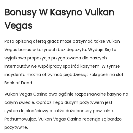
Bonusy W Kasyno Vulkan
Vegas
Poza opisaną ofertą gracz może otrzymać także Vulkan
Vegas bonus w kasynach bez depozytu. Wydaje Się to
wyjątkowa propozycja przygotowana dla naszych
internautów we współpracy spośród kasynem. W tymże
incydentu można otrzymać pięćdziesiąt zakręceń na slot
Book of Dead.
Vulkan Vegas Casino owo ogólnie rozpoznawalne kasyno na
całym świecie. Oprócz Tego dużym pozytywem jest
system lojalnościowy a także duże bonusy powitalne.
Podsumowując, Vulkan Vegas Casino recenzje są bardzo
pozytywne.