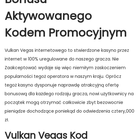
Aktywowanego
Kodem Promocyjnym
Vulkan Vegas internetowego to stwierdzone kasyno przez
internet w 100% uregulowane do naszego gracza. Nie
Zaakceptować wydaje się więc niemiłym zaskoczeniem
popularności tegoż operatora w naszym kraju. Oprócz
tegoż kasyno dysponuje naprawdę atrakcyjną ofertę
bonusową dla każdego rodzaju gracza, nowi użytkownicy na
początek mogą otrzymać całkowicie zbyt bezowocnie
pieniądze dochodzące poniekąd do odwiedzenia cztery,000
zł.
Vulkan Vegas Kod