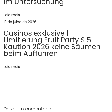
e
im Untersuchung
D
u
P
Leia mais
ż
13 de julho de 2026
o
e
Casinos exklusive 1
W
Limitierung Fruit Party $ 5
s
N
Kaution 2026 keine Säumen
a
beim Aufführen
t
s
z
Leia mais
y
m
W
ł
a
s
Deixe um comentário
n