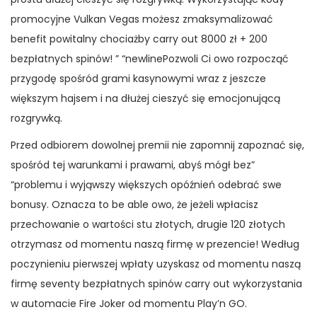
promocyjne Vulkan Vegas możesz zmaksymalizować
benefit powitalny chociażby carry out 8000 zł + 200
bezpłatnych spinów! ” “newlinePozwoli Ci owo rozpocząć
przygodę spośród grami kasynowymi wraz z jeszcze
większym hajsem i na dłużej cieszyć się emocjonującą
rozgrywką.
Przed odbiorem dowolnej premii nie zapomnij zapoznać się,
spośród tej warunkami i prawami, abyś mógł bez”
“problemu i wyjąwszy większych opóźnień odebrać swe
bonusy. Oznacza to be able owo, że jeżeli wpłacisz
przechowanie o wartości stu złotych, drugie 120 złotych
otrzymasz od momentu naszą firmę w prezencie! Według
poczynieniu pierwszej wpłaty uzyskasz od momentu naszą
firmę seventy bezpłatnych spinów carry out wykorzystania
w automacie Fire Joker od momentu Play’n GO.