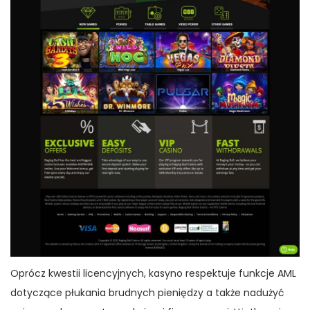
a
ú
ç
d
ã
o
o
Oprócz kwestii licencyjnych, kasyno respektuje funkcje AML
dotyczące płukania brudnych pieniędzy a także nadużyć