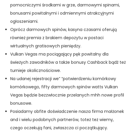
pomocniczymi środkami w grze, darmowymi spinami,
bonusami powitalnymi i odmiennymi atrakcyjnymi
ogłoszeniami.
Oprócz darmowych spinów, kasyna czasami oferują
również premia z brakiem depozytu w postaci
wirtualnych gratisowych pieniędzy.
Vulkan Vegas ma pociągający pęk powitalny dla
świeżych zawodników a także bonusy Cashback bądź też
turnieje okolicznościowe.
Na udanej rejestracji we” “potwierdzeniu komórkowy
komórkowego, fifty darmowych spinów watts Vulkan
Vegas będzie bezzwłocznie przelanych mhh nowe profil
bonusowe.
Posiadamy obfite doświadczenie nasza firma małżonek
and i wielu podobnych partnerów, toteż też wiemy,
czego oczekują fani, zwłaszcza ci początkujący.