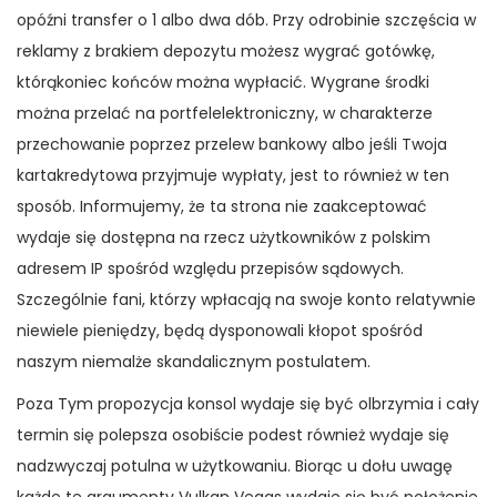
opóźni transfer o 1 albo dwa dób. Przy odrobinie szczęścia w
reklamy z brakiem depozytu możesz wygrać gotówkę,
którąkoniec końców można wypłacić. Wygrane środki
można przelać na portfelelektroniczny, w charakterze
przechowanie poprzez przelew bankowy albo jeśli Twoja
kartakredytowa przyjmuje wypłaty, jest to również w ten
sposób. Informujemy, że ta strona nie zaakceptować
wydaje się dostępna na rzecz użytkowników z polskim
adresem IP spośród względu przepisów sądowych.
Szczególnie fani, którzy wpłacają na swoje konto relatywnie
niewiele pieniędzy, będą dysponowali kłopot spośród
naszym niemalże skandalicznym postulatem.
Poza Tym propozycja konsol wydaje się być olbrzymia i cały
termin się polepsza osobiście podest również wydaje się
nadzwyczaj potulna w użytkowaniu. Biorąc u dołu uwagę