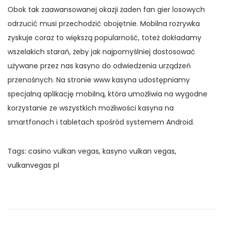
Obok tak zaawansowanej okazji żaden fan gier losowych
odrzucić musi przechodzić obojętnie. Mobilna rozrywka
zyskuje coraz to większą popularność, toteż dokładamy
wszelakich starań, żeby jak najpomyślniej dostosować
używane przez nas kasyno do odwiedzenia urządzeń
przenośnych. Na stronie www kasyna udostępniamy
specjalną aplikację mobilną, która umożliwia na wygodne
korzystanie ze wszystkich możliwości kasyna na
smartfonach i tabletach spośród systemem Android.
Tags
:
casino vulkan vegas
,
kasyno vulkan vegas
,
vulkanvegas pl
N
P
V
o
u
a
s
l
t
k