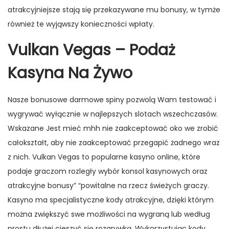
atrakcyjniejsze stają się przekazywane mu bonusy, w tymże
również te wyjąwszy konieczności wpłaty.
Vulkan Vegas – Podaż
Kasyna Na Żywo
Nasze bonusowe darmowe spiny pozwolą Wam testować i
wygrywać wyłącznie w najlepszych slotach wszechczasów.
Wskazane Jest mieć mhh nie zaakceptować oko we zrobić
całokształt, aby nie zaakceptować przegapić żadnego wraz
z nich. Vulkan Vegas to popularne kasyno online, które
podaje graczom rozległy wybór konsol kasynowych oraz
atrakcyjne bonusy” “powitalne na rzecz świeżych graczy.
Kasyno ma specjalistyczne kody atrakcyjne, dzięki którym
można zwiększyć swe możliwości na wygraną lub według
prostu dłużej cieszyć się rozgrywką. Wykorzystując kody