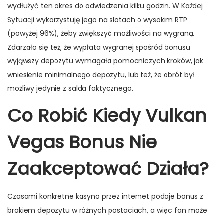
wydłużyć ten okres do odwiedzenia kilku godzin. W Każdej
Sytuacji wykorzystuję jego na slotach o wysokim RTP
(powyżej 96%), żeby zwiększyć możliwości na wygraną.
Zdarzało się też, że wypłata wygranej spośród bonusu
wyjąwszy depozytu wymagała pomocniczych kroków, jak
wniesienie minimalnego depozytu, lub też, że obrót był
możliwy jedynie z salda faktycznego.
Co Robić Kiedy Vulkan
Vegas Bonus Nie
Zaakceptować Działa?
Czasami konkretne kasyno przez internet podaje bonus z
brakiem depozytu w różnych postaciach, a więc fan może