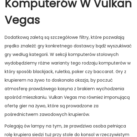
Komputerów W Vulkan
Vegas
Dodatkową zaletą są szczegółowe filtry, które pozwalają
prędko znaleźć gry konkretnego dostawcy bądź wyszukiwać
gry według kategorii. W sekcji komputerów stołowych
wydobędziemy różne warianty tego rodzaju komputerów w
który sposób blackjack, ruletka, poker czy baccarat. Gry z
krupierem na żywo to doskonała okazja, by poczuć
atmosferę prawdziwego kasyna z brakiem wychodzenia
spośród mieszkaniu. Vulkan Vegas ma również imponującą
ofertę gier na żywo, które są prowadzone za
pośrednictwem zawodowych krupierów.
Polegają ów lampy na tym, że prawdziwa osoba pełniąca
rolę krupiera siedzi tuż przy stole do konsol w rzeczywistym