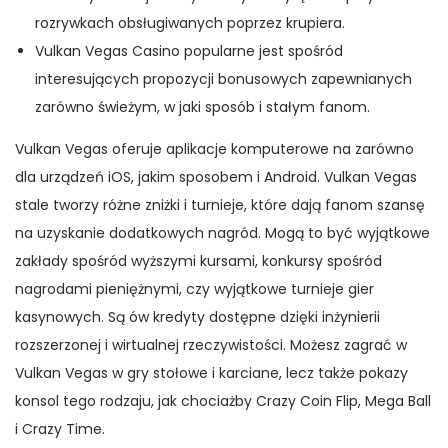
rozrywkach obsługiwanych poprzez krupiera.
Vulkan Vegas Casino popularne jest spośród
interesujących propozycji bonusowych zapewnianych
zarówno świeżym, w jaki sposób i stałym fanom.
Vulkan Vegas oferuje aplikacje komputerowe na zarówno
dla urządzeń iOS, jakim sposobem i Android. Vulkan Vegas
stale tworzy różne zniżki i turnieje, które dają fanom szansę
na uzyskanie dodatkowych nagród. Mogą to być wyjątkowe
zakłady spośród wyższymi kursami, konkursy spośród
nagrodami pieniężnymi, czy wyjątkowe turnieje gier
kasynowych. Są ów kredyty dostępne dzięki inżynierii
rozszerzonej i wirtualnej rzeczywistości. Możesz zagrać w
Vulkan Vegas w gry stołowe i karciane, lecz także pokazy
konsol tego rodzaju, jak chociażby Crazy Coin Flip, Mega Ball
i Crazy Time.