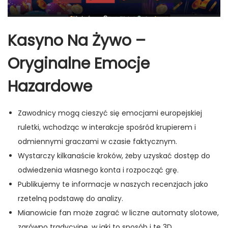
Kasyno Na Żywo –
Oryginalne Emocje
Hazardowe
Zawodnicy mogą cieszyć się emocjami europejskiej
ruletki, wchodząc w interakcje spośród krupierem i
odmiennymi graczami w czasie faktycznym.
Wystarczy kilkanaście kroków, żeby uzyskać dostęp do
odwiedzenia własnego konta i rozpocząć grę.
Publikujemy te informacje w naszych recenzjach jako
rzetelną podstawę do analizy.
Mianowicie fan może zagrać w liczne automaty slotowe,
zarówno tradycyjne, w jaki to sposób i te 3D.