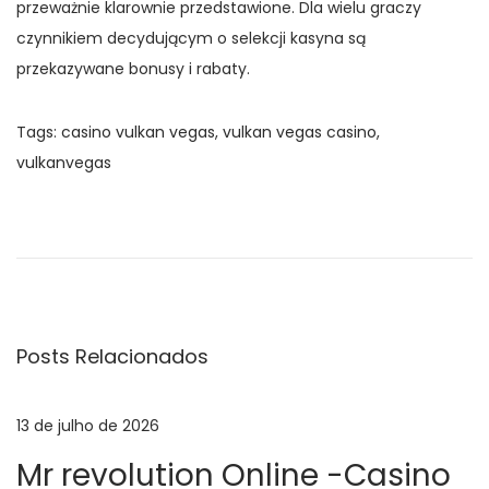
przeważnie klarownie przedstawione. Dla wielu graczy
czynnikiem decydującym o selekcji kasyna są
przekazywane bonusy i rabaty.
Tags
:
casino vulkan vegas
,
vulkan vegas casino
,
vulkanvegas
N
P
O
o
d
a
s
b
t
i
v
a
e
n
r
Posts Relacionados
e
t
z
e
P
g
13 de julho de 2026
r
r
Mr revolution Online -Casino
i
e