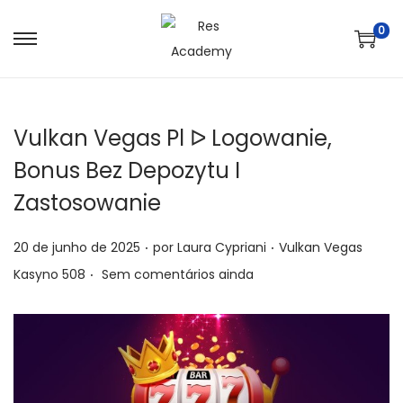
0
S
P
a
u
l
l
t
a
Vulkan Vegas Pl ᐅ Logowanie,
a
r
Bonus Bez Depozytu I
r
p
Zastosowanie
p
a
a
r
.
.
P
P
20 de junho de 2025
por
Laura Cypriani
Vulkan Vegas
r
a
.
o
o
Kasyno 508
Sem comentários ainda
a
o
s
s
n
c
t
t
a
o
a
a
v
n
d
d
e
t
o
o
g
e