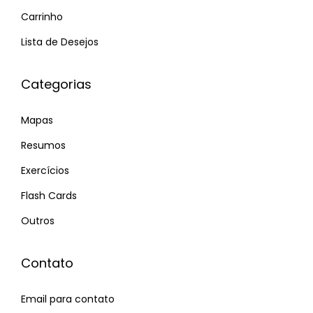
p
Carrinho
ł
Lista de Desejos
a
t
Categorias
n
e
Mapas
S
p
Resumos
i
Exercícios
n
Flash Cards
y
Outros
2
0
2
Contato
5
Email para contato