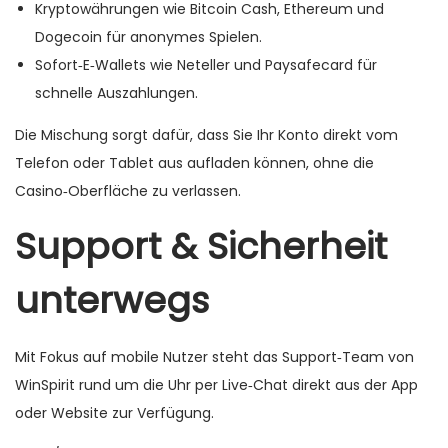
Kryptowährungen wie Bitcoin Cash, Ethereum und
Dogecoin für anonymes Spielen.
Sofort‑E‑Wallets wie Neteller und Paysafecard für
schnelle Auszahlungen.
Die Mischung sorgt dafür, dass Sie Ihr Konto direkt vom
Telefon oder Tablet aus aufladen können, ohne die
Casino‑Oberfläche zu verlassen.
Support & Sicherheit
unterwegs
Mit Fokus auf mobile Nutzer steht das Support‑Team von
WinSpirit rund um die Uhr per Live‑Chat direkt aus der App
oder Website zur Verfügung.