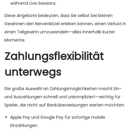
während Live‑Sessions.
Diese Angebote bedeuten, dass Sie selbst bei kleinen
Gewinnen den Nervenkitzel erleben können, einen Verlust in
einen Teilgewinn umzuwandeln—alles innerhalb kurzer
Momente.
Zahlungsflexibilität
unterwegs
Die große Auswahl an Zahlungsmöglichkeiten macht Ein-
und Auszahlungen schnell und unkompliziert—wichtig für
Spieler, die nicht auf Banküberweisungen warten möchten.
Apple Pay und Google Pay für sofortige mobile
Einzahlungen.