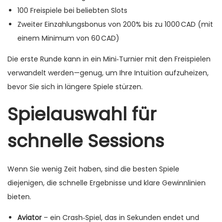
100 Freispiele bei beliebten Slots
Zweiter Einzahlungsbonus von 200% bis zu 1000 CAD (mit
einem Minimum von 60 CAD)
Die erste Runde kann in ein Mini‑Turnier mit den Freispielen
verwandelt werden—genug, um Ihre Intuition aufzuheizen,
bevor Sie sich in längere Spiele stürzen.
Spielauswahl für
schnelle Sessions
Wenn Sie wenig Zeit haben, sind die besten Spiele
diejenigen, die schnelle Ergebnisse und klare Gewinnlinien
bieten.
Aviator
– ein Crash‑Spiel, das in Sekunden endet und