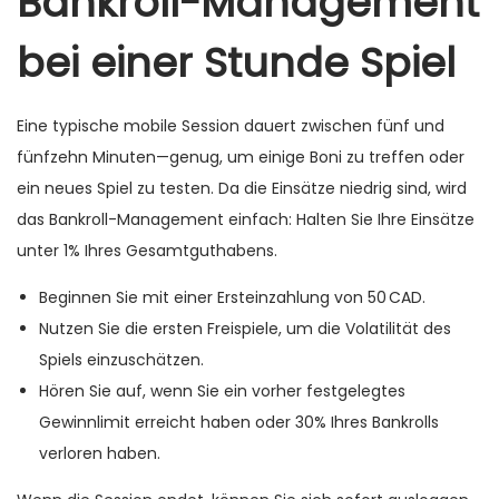
Bankroll-Management
bei einer Stunde Spiel
Eine typische mobile Session dauert zwischen fünf und
fünfzehn Minuten—genug, um einige Boni zu treffen oder
ein neues Spiel zu testen. Da die Einsätze niedrig sind, wird
das Bankroll-Management einfach: Halten Sie Ihre Einsätze
unter 1% Ihres Gesamtguthabens.
Beginnen Sie mit einer Ersteinzahlung von 50 CAD.
Nutzen Sie die ersten Freispiele, um die Volatilität des
Spiels einzuschätzen.
Hören Sie auf, wenn Sie ein vorher festgelegtes
Gewinnlimit erreicht haben oder 30% Ihres Bankrolls
verloren haben.