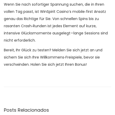
Wenn Sie nach sofortiger Spannung suchen, die in Ihren
vollen Tag passt, ist WinSpirit Casino’s mobile‑first Ansatz
genau das Richtige für Sie. Von schnellen Spins bis zu
rasanten Crash‑Runden ist jedes Element auf kurze,
intensive Glücksmomente ausgelegt—lange Sessions sind
nicht erforderlich.
Bereit, Ihr Glück zu testen? Melden Sie sich jetzt an und
sichern Sie sich Ihre Willkommens‑Freispiele, bevor sie
verschwinden.
Holen Sie sich jetzt Ihren Bonus!
N
P
E
o
s
a
s
t
t
e
v
a
r
Posts Relacionados
n
o