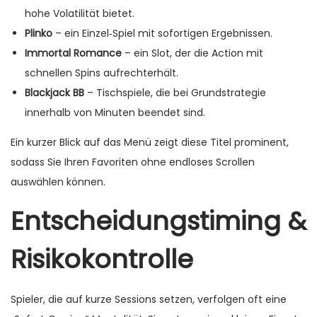
hohe Volatilität bietet.
Plinko
– ein Einzel‑Spiel mit sofortigen Ergebnissen.
Immortal Romance
– ein Slot, der die Action mit
schnellen Spins aufrechterhält.
Blackjack BB
– Tischspiele, die bei Grundstrategie
innerhalb von Minuten beendet sind.
Ein kurzer Blick auf das Menü zeigt diese Titel prominent,
sodass Sie Ihren Favoriten ohne endloses Scrollen
auswählen können.
Entscheidungstiming &
Risikokontrolle
Spieler, die auf kurze Sessions setzen, verfolgen oft eine