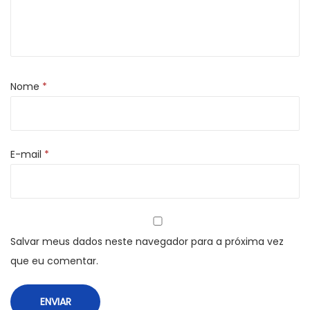
s
ô
f
a
Nome
*
g
o
q
u
E-mail
*
a
n
t
i
Salvar meus dados neste navegador para a próxima vez
d
que eu comentar.
a
d
e