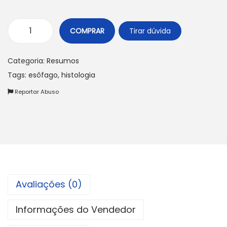
COMPRAR
Tirar dúvida
H
i
Categoria:
Resumos
s
Tags:
esôfago
,
histologia
t
Reportar Abuso
o
l
o
g
i
a
:
Avaliações (0)
S
i
Informações do Vendedor
s