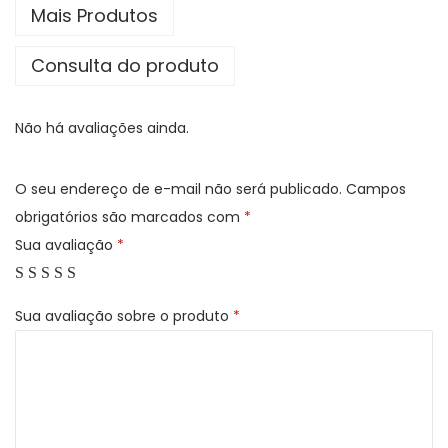
Mais Produtos
t
e
Consulta do produto
m
a
Não há avaliações ainda.
D
i
g
O seu endereço de e-mail não será publicado.
Campos
e
obrigatórios são marcados com
*
s
Sua avaliação
*
t
ó
Sua avaliação sobre o produto
*
r
i
o
-
E