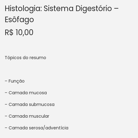
a
ú
Histologia: Sistema Digestório –
ç
d
Esôfago
ã
o
R$
10,00
o
Tópicos do resumo
– Função
– Camada mucosa
– Camada submucosa
– Camada muscular
– Camada serosa/adventícia