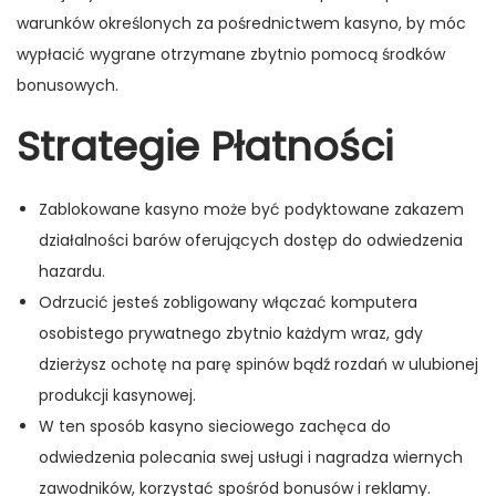
warunków określonych za pośrednictwem kasyno, by móc
wypłacić wygrane otrzymane zbytnio pomocą środków
bonusowych.
Strategie Płatności
Zablokowane kasyno może być podyktowane zakazem
działalności barów oferujących dostęp do odwiedzenia
hazardu.
Odrzucić jesteś zobligowany włączać komputera
osobistego prywatnego zbytnio każdym wraz, gdy
dzierżysz ochotę na parę spinów bądź rozdań w ulubionej
produkcji kasynowej.
W ten sposób kasyno sieciowego zachęca do
odwiedzenia polecania swej usługi i nagradza wiernych
zawodników, korzystać spośród bonusów i reklamy.