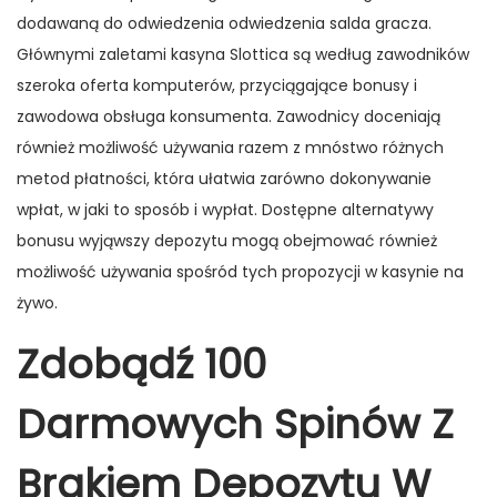
dodawaną do odwiedzenia odwiedzenia salda gracza.
Głównymi zaletami kasyna Slottica są według zawodników
szeroka oferta komputerów, przyciągające bonusy i
zawodowa obsługa konsumenta. Zawodnicy doceniają
również możliwość używania razem z mnóstwo różnych
metod płatności, która ułatwia zarówno dokonywanie
wpłat, w jaki to sposób i wypłat. Dostępne alternatywy
bonusu wyjąwszy depozytu mogą obejmować również
możliwość używania spośród tych propozycji w kasynie na
żywo.
Zdobądź 100
Darmowych Spinów Z
Brakiem Depozytu W