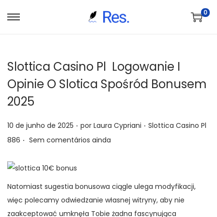
0
S
P
a
u
l
l
Slottica Casino Pl ️ Logowanie I
t
a
a
r
Opinie O Slotica Spośród Bonusem
r
p
2025
p
a
a
r
.
.
P
P
10 de junho de 2025
por
Laura Cypriani
Slottica Casino Pl
r
a
.
o
o
886
Sem comentários ainda
a
o
s
s
n
c
t
t
a
o
a
a
v
n
Natomiast sugestia bonusowa ciągle ulega modyfikacji,
d
d
e
t
więc polecamy odwiedzanie własnej witryny, aby nie
o
o
g
e
zaakceptować umknęła Tobie żadna fascynująca