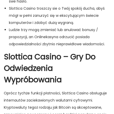
swe hasło.
Slottica Casino troszczy sie o Twój spokój ducha, abyś
mógł w pełni zanurzyć się w ekscytującym świecie
komputerów i zdobyć dużą wygraną.
Ludzie trzy mogą zmieniać lub anulować bonusy /
propozycji, an Onlinekasyna odrzucić posiada
odpowiedzialności zbytnio nieprawidłowe wiadomości.
Slottica Casino – Gry Do
Odwiedzenia
Wypróbowania
Oprócz tychże funkcji płatności, Slottica Casino obsługuje
internautów zaciekawionych walutami cyfrowymi.
Kryptowaluty tegoż rodzaju jak Bitcoin są akceptowane,