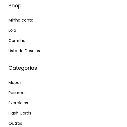
a
Shop
t
Minha conta
i
o
Loja
n
Carrinho
s
Lista de Desejos
O
n
Categorias
G
o
Mapas
o
g
Resumos
l
Exercícios
e
Flash Cards
P
Outros
l